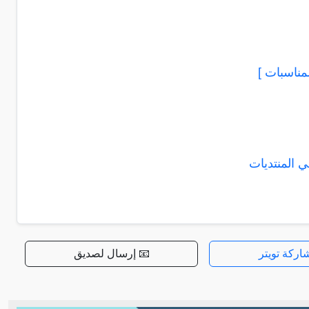
اسبات‎ ]
 المنتديات
اركة تويتر
📧 إرسال لصديق