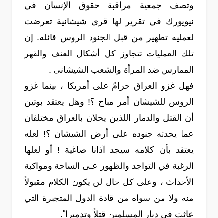
وتصف جمعية مراقبة حقوق الإنسان في
نيويورك في تقرير لها قرى شيشانية تعرضت
لعملية تطهير من قبل الجنود الروس قائلة: إن
تلك العمليات تتجاوز كل أشكال العنف والقهر
الممارس ضد المرأة والشعب الشيشاني .
فهل غزو العراق حرامً على أمريكا ، بينما غزو
الروس للشيشان أمر مباح ؟! وهل يعتقد بوتين
أن القتل والدمار اللذين يحلان بالعراق مختلفان
عما يحدثه جنوده على أرض الشيشان ؟! لعله
يعتقد بأن كلامه سيجد آذانا صاغية ! أو لعلها
الرغبة في التواجد والظهور على الساحة ومواكبة
الأحداث ، وعلى كل حال لن يكون الكلام مقبولاً
منه ولا من سواه من قادة الدول المتجبرة التي
عاثت في ديار المسلمين قتلاً وتدميرا ً.