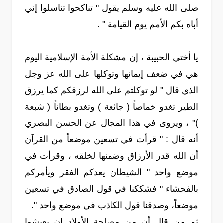
صلى الله عليه وسلم يقول " تناكحوا تناسلوا إني
أباه بكم الأمم يوم القيامة " .
يا أختي الحبيبة ، إن مشكلة الأمة الإسلامية اليوم
هي في ضعف إيمانها وتوكلها على الله عز وجل
الذي قال " لو توكلتم على الله لرزقكم كما يرزق
الطير تغدو خماصاً ( جائعة ) وتغدو بطاناً ( شبعة
)" ، ويروى في هذا المجال عن الحسن البصري
أنه قال : " قرأت في تسعين موضعاً من القرآن
أن الله قدر الأرزاق وضمنها لخلقه ، وقرأت في
موضع واحد " الشيطان يعدكم الفقر ويأمركم
بالفحشاء " فشككنا في قول الصادق في تسعين
موضعاً، وصدقنا قول الكاذب في موضع واحد ".
ثم من قال أن من مصلحة الأولاد ان يعيشوا