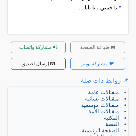
*
يا حبيبي ، يا بابا ...
🖨️ طباعة الصفحة
📲 مشاركة واتساب
🐦 مشاركة تويتر
📧 إرسال لصديق
📌 روابط ذات صلة
مـقـالات عامة
مـقـالات نسائية
مـقـالات موسمية
مـقـالات الأمة
المكتبة
القصة
الصفحة الرئيسية