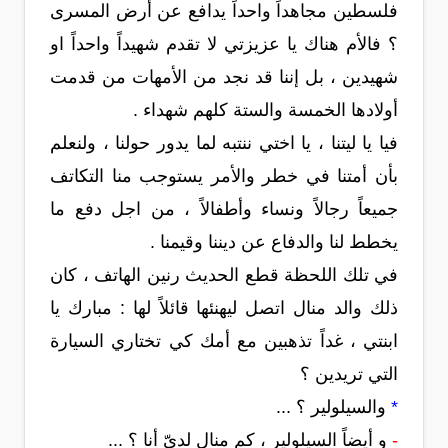
فلسطين مجاهداً واحداً يدافع عن أرض المسرى
؟ فالأم هناك يا عزيزتي لا تقدم شهيداً واحداً او
شهيدين ، بل إننا قد نجد من الأمهات من قدمت
أولادها الخمسة والستة كلهم شهداء .
فيا يا ليتنا ، يا اختي ننتبه لما يدور حولنا ، ولنعلم
بأن أمتنا في خطر والأمر يستوجب منا التكاتف
جميعاً رجالاً ونساء وأطفالاً ، من اجل دفع ما
يخطط لنا والدفاع عن ديننا وقيمنا .
في تلك اللحظة قطع الحديث رنين الهاتف ، كان
ذلك والد منال اتصل ليهنئها قائلاً لها : مبارك يا
ابنتي ، غداً تذهبين مع أمك كي تختاري السيارة
التي تريدين ؟
*
والسيلولير ؟ ...
-
و أيضاً السيلولير ، كم منال لديّ أنا ؟ ...