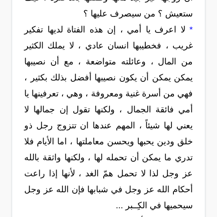
ستعيش ؟ من سيصرف عليها ؟
*
لا اعرف يا أمي ، إن هذه الفتاة لديها تفكير
غريب ، فخطيبها انسان عادي ، لا يملك الكثير
من المال ، وعائلته متواضعة ، مع أن نصيبها
يمكن يمكن أن يكون نصيبها أفضل بذلك بكثير ،
فهي من أسرة غنية ومعروفة ، وهي ، تعرفينها يا
أمي فائقة الجمال ، ولكنها تقول إن جمالها لا
يعني لها شيئاً ، المهم عندها ان تتزوج رجل ذو
خلق ودين يحبها ويحسن معاملتها ، اما الأيام فلا
تدري ما يمكن أن تحمله لها ، ولكنها واثقة بالله
عز وجل لذا لا تحمل همّ الغد ، لأنها إذا راعت
أحكام الله عز وجل في شبابها فإن الله عز وجل
سيحميها في الكِــبر ...