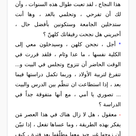
هذا النجاح ، لقد تعبت طوال هذه السنوات ، وآن
لك أن تفرحي ، وتحلمي بالغد ، وها أنت
ستدخلين الجامعة وستكونين بأفضل حال ،
أخبريني هل نجحت رفيقاتك كلهنّ ؟
*
أجل ، نجحن كلهن ، وسيدخلون معي إلى
الكلية نفسها ، ما عدا وئام ، فلقد قررت في
الوقت الحاضر أن تتزوج وتجلس في البيت و...
تتفرغ لتربية الأولاد ، وربما تكمل دراستها فيما
بعد ، إذا استطاعت ان تنظّم بين الدرس والبيت
... تصوري يا أمي ، مع أنها متفوقة جداً في
الدراسة ؟
-
معقول ، هل لا زال هناك في هذا العصر مَن
يفكر بهذه الطريقة ، وما عساها تفعل ، إذا تبيّن
أن زوجها غير جيد معها وطلّقها بعد فترة ، كيف