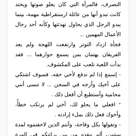
التصرف، فالمرأة التي كان يعلو صوتها ويحتد
كانت تبدو أنها من عائلة ارستقراطية مهمة، بينما
يبدو الرجل الذي يحاول تهدئتها وكأنه أحد رجال
الأعمال المهمين ...
فجأة ازداد التوتر وارتفعت اللهجة ولم يعد
الفريقان يهتمان بمن يسمع حوارهما ... فقد
بدأت اللعبة تلعب على المكشوف.
-
إسمع إذا لم تدفع لأخي حقه، فسوف اشتكي
على أخيك وأزجه في السجن ... لا تنسى أنني
محامية وأستطيع أن أفعل ذلك .
*
افعلي ما يحلو لك، أخي لم يرتكب خطأً،
وأخوك فعل ذلك بملء إرادته .
-
وتقولها بكل وقاحة، وأنتم الذين لاحقتموه لمدة
سنتين، ألم ننقذه من بين براثنكم في المرة