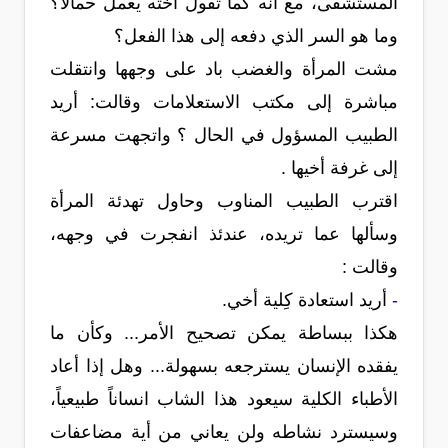
المستشفى، مع أنه كما تقول أخته يعمل حمالاً؟
وما هو السر الذي دفعه إلى هذا الفعل؟
مشت المرأة والغضب باد على وجهها وانتقلت
مباشرة إلى مكتب الاستعلامات وقالت: أريد
الطبيب المسؤول في الحال ؟ واتجهت مسرعة
إلى غرفة أخيها .
اقترب الطبيب المناوب وحاول تهدئة المرأة
وسألها عما تريده، عندئذ انفجرت في وجهه،
وقالت :
-
أريد استعادة كِلية أخي.
هكذا ببساطة يمكن تصحيح الأمر... وكأن ما
يفقده الإنسان يسترجعه بسهولة... وهل إذا أعاد
الأطباء الكلية سيعود هذا الشاب انساناً طبيعياً،
وسيسترد نشاطه ولن يعاني من أية مضاعفات