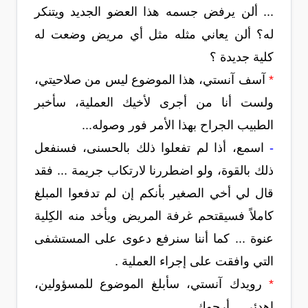
... ألن يرفض جسمه هذا العضو الجديد ويتنكر
له؟ ألن يعاني مثله مثل أي مريض وضعت له
كلية جديدة ؟
*
آسف آنستي، هذا الموضوع ليس من صلاحيتي،
ولست أنا من أجرى لأخيك العملية، سأخبر
الطبيب الجراح بهذا الأمر فور وصوله...
-
اسمع، أذا لم تفعلوا ذلك بالحسنى، فسنفعل
ذلك بالقوة، ولو اضطررنا لارتكاب جريمة ... فقد
قال لي أخي الصغير بأنكم إن لم تدفعوا المبلغ
كاملاً فسيقتحم غرفة المريض ويأخد منه الكِلية
عنوة ... كما أننا سنرفع دعوى على المستشفى
التي وافقت على إجراء العملية .
*
رويدك آنستي، سأبلغ الموضوع للمسؤولين،
اهدئي... أرجوك ...