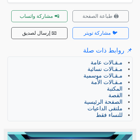
🖨️ طباعة الصفحة
📲 مشاركة واتساب
🐦 مشاركة تويتر
📧 إرسال لصديق
📌 روابط ذات صلة
مـقـالات عامة
مـقـالات نسائية
مـقـالات موسمية
مـقـالات الأمة
المكتبة
القصة
الصفحة الرئيسية
ملتقى الداعيات
للنساء فقط