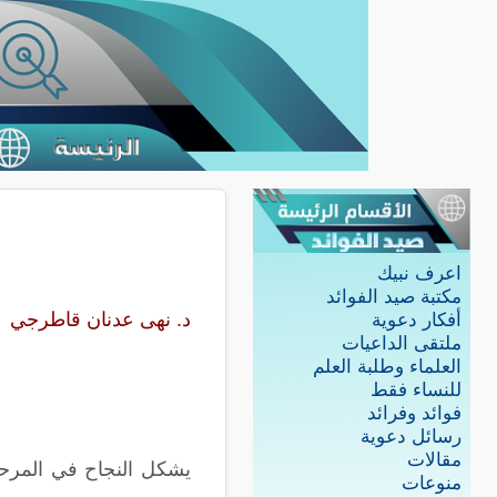
اعرف نبيك
مكتبة صيد الفوائد
د. نهى عدنان قاطرجي
أفكار دعوية
ملتقى الداعيات
العلماء وطلبة العلم
للنساء فقط
فوائد وفرائد
رسائل دعوية
مقالات
يشكل النجاح في المرحلة
منوعات