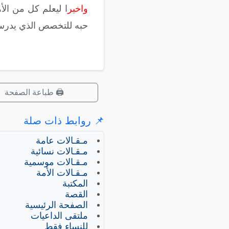
واخير
ا ليعلم كل من الأ
حبه للتخصص الذي يدرسه،
🖨️ طباعة الصفحة
📌 روابط ذات صلة
مـقـالات عامة
مـقـالات نسائية
مـقـالات موسمية
مـقـالات الأمة
المكتبة
القصة
الصفحة الرئيسية
ملتقى الداعيات
للنساء فقط