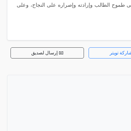
 إلى طموح الطالب وإرادته وإصراره على النجاح، وعلى
اركة تويتر
📧 إرسال لصديق