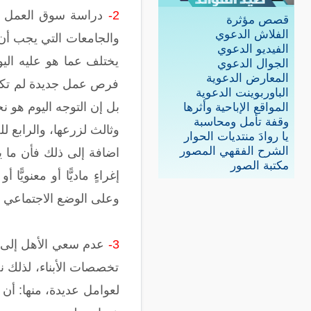
2-
دراسة سوق العمل وا
قصص مؤثرة
الفلاش الدعوي
والجامعات التي يجب أن 
الفيديو الدعوي
يختلف عما هو عليه اليو
الجوال الدعوي
المعارض الدعوية
فرص عمل جديدة لم تكن م
الباوربوينت الدعوية
بل إن التوجه اليوم هو 
المواقع الإباحية وأثرها
وقفة تأمل ومحاسبة
وثالث لزرعها، والرابع 
يا روادَ منتديات الحوار
الشرح الفقهي المصور
اضافة إلى ذلك فأن ما ي
مكتبة الصور
إغراءٍ ماديًّا أو معنو
وعلى الوضع الاجتماعي و
3-
عدم سعي الأهل إلى فر
تخصصات الأبناء، لذلك ن
لعوامل عديدة، منها: أن 