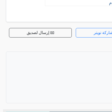
م
اركة تويتر
📧 إرسال لصديق