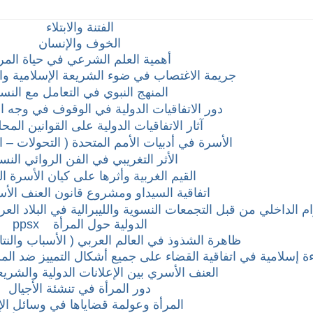
الفتنة والابتلاء
الخوف والإنسان
أهمية العلم الشرعي في حياة المر
جريمة الاغتصاب في ضوء الشريعة الإسلامية وا
المنهج النبوي في التعامل مع النسا
دور الاتفاقيات الدولية في الوقوف في وجه ال
آثار الاتفاقيات الدولية على القوانين المحل
الأسرة في أدبيات الأمم المتحدة ( التحولات – ال
الأثر التغريبي في الفن الروائي النس
القيم الغربية وأثرها على كيان الأسرة ا
اتفاقية السيداو ومشروع قانون العنف الأ
زام الداخلي من قبل التجمعات النسوية والليبرالية في البلاد الع
الدولية حول المرأة
ppsx
ظاهرة الشذوذ في العالم العربي ( الأسباب والنتا
 إسلامية في اتفاقية القضاء على جميع أشكال التمييز ضد المرأة (CEDAW) .. دراسة حالة 
العنف الأسري بين الإعلانات الدولية والشريع
دور المرأة في تنشئة الأجيال
المرأة وعولمة قضاياها في وسائل الإ