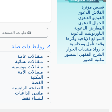
قصص مؤثرة
الفلاش الدعوي
الفيديو الدعوي
الجوال الدعوي
المعارض الدعوية
🖨️ طباعة الصفحة
الباوربوينت الدعوية
المواقع الإباحية وأثرها
وقفة تأمل ومحاسبة
📌 روابط ذات صلة
يا روادَ منتديات الحوار
الشرح الفقهي المصور
مـقـالات عامة
مكتبة الصور
مـقـالات نسائية
مـقـالات موسمية
مـقـالات الأمة
المكتبة
القصة
الصفحة الرئيسية
ملتقى الداعيات
للنساء فقط