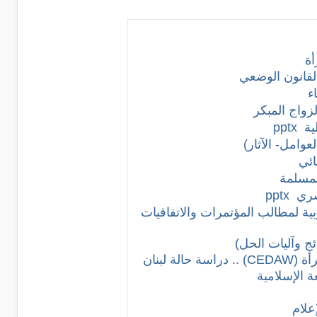
أة
لقانون الوضعي
ء
زواج المبكر
ية
pptx
عوامل- الآثار)
ائي
لمسلمة
سري
pptx
ربية لمطالب المؤتمرات والاتفاقيات
ئج وآليات الحل)
لبنان
ة الإسلامية
علام