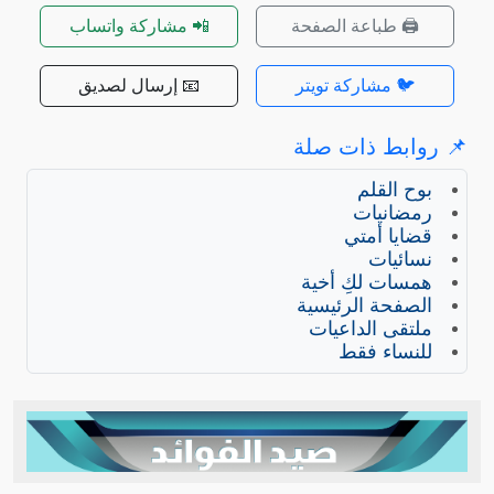
🖨️ طباعة الصفحة
📲 مشاركة واتساب
🐦 مشاركة تويتر
📧 إرسال لصديق
📌 روابط ذات صلة
بوح القلم
رمضانيات
قضايا أمتي
نسائيات
همسات لكِ أخية
الصفحة الرئيسية
ملتقى الداعيات
للنساء فقط