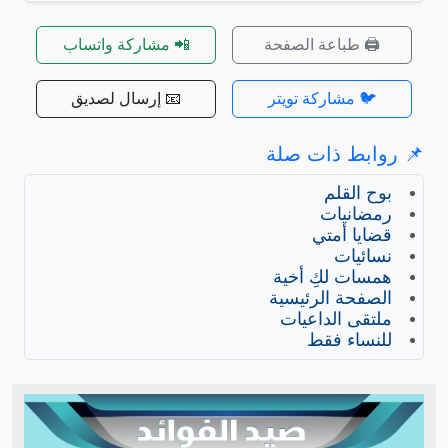
🖨️ طباعة الصفحة
📲 مشاركة واتساب
🐦 مشاركة تويتر
📧 إرسال لصديق
📌 روابط ذات صلة
بوح القلم
رمضانيات
قضايا أمتي
نسائيات
همسات لكِ أخية
الصفحة الرئيسية
ملتقى الداعيات
للنساء فقط