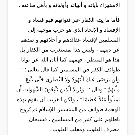
الاستهزاء بآياته و أنبيائه وأوليائه و بأهل طاعته .
فأما ما يبثه الكفار عبر قنواتهم فهو فساد و
الإفساد و الإلحاد الذي هو حرب موجهة إلى
المسلمين لإفساد عقائدهم و أخلاقهم و صدهم
عن دينهم ، وليس هذا بمستغرب من الكفار بل
هذا هو المنتظر ، فهمهم كما أبان الله عن نوايا
طوائف الكفر في المسلمين كما قال تعالى : "
وَلَن تَرْضَى عَنكَ الْيَهُودُ وَلاَ النَّصَارَى حَتَّى تَتَّبِعَ
مِلَّتَهُمْ " وقال : " وَيُرِيدُ الَّذِينَ يَتَّبِعُونَ الشَّهَوَاتِ أَن
تَمِيلُواْ مَيْلاً عَظِيمًا " ، ولكن الغريب أن يقوم بهذه
الهجمة طوائف من المنتسبين للإسلام ثم يُروج
باطلهم على كثير من المسلمين ، فسبحان
مصرف القلوب ومقلب القلوب .