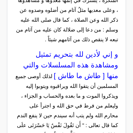
المنكرة ، يشترك في إثمها معدوها و مشاهدوها
، وعلى معديها مثلُ آثام من أضلوه وصدوه عن
ذكر الله وعن الصلاة ، كما قال صلى الله عليه
وسلم : من دعا إلى ضلالة كان عليه من آثام من
تبعه لا ينقص ذلك من آثامهم شيئاً .
و إني لأدين لله بتحريم تمثيل
ومشاهدة هذه المسلسلات والتي
منها [ طاش ما طاش ]
لذلك أوصى جميع
المسلمين أن يتقوا الله ويراقبوه ويتوبوا إليه
ويذكروا الموت و ما بعده والحساب و الجزاء ،
وليعلم من فرط في حق الله و اجترأ على
محارم الله ولم يتب أنه سيندم حين لا ينفع الندم
كما قال تعالى : " أَن تَقُولَ نَفْسٌ يَا حَسْرَتَى علَى