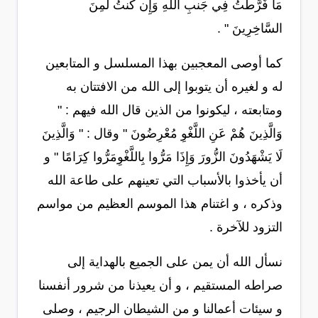
مَا فَرَّطتُ فِي جَنبِ اللَّهِ وَإِن كُنتُ لَمِنَ
السَّاخِرِينَ " .
كما أوصى المعجبين بهذا المسلسل و المتابعين
له و لغيره أن يتوبوا إلى الله من الافتتان به
ومتابعته ، ليكونوا من الذين قال الله فيهم : "
وَالَّذِينَ هُمْ عَنِ اللَّغْوِ مُعْرِضُونَ " وقال : " وَالَّذِينَ
لَا يَشْهَدُونَ الزُّورَ وَإِذَا مَرُّوا بِاللَّغْوِمَرُّوا كِرَامًا " و
أن يأخذوا بالأسباب التي تعينهم على طاعة الله
وذكره ، و اغتنام هذا الموسم العظيم من مواسم
التزود للآخرة .
نسأل الله أن يمن على الجميع بالهداية إلى
صراطه المستقيم ، و أن يعيذنا من شرور أنفسنا
و سيئات أعمالنا و من الشيطان الرجيم ، وصلى