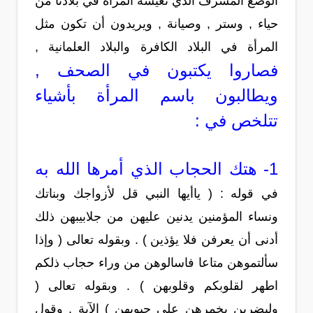
الوضع المشرف الذي تعيشه المرأة في بلادنا من
حياء , وستر , وصيانة , ويريدون أن تكون مثل
المرأة في البلاد الكافرة والبلاد العلمانية ,
فصاروا يكتبون في الصحف ,
ويطالبون باسم المرأة بأشياء
تتلخص في :
1- هتك الحجاب الذي أمرها الله به
في قوله : ( ياأيها النبي قل لأزواجك وبناتك
ونساء المؤمنين يدنين عليهن من جلابيبهن ذلك
أدنى أن يعرفن فلا يؤذين ) . وبقوله تعالى ( وإذا
سألتموهن متاعا فاسالوهن من وراء حجاب ذلكم
اطهر لقلوبكم وقلوبهن ) . وبقوله تعالى (
وليضربن بخمرهن على جيوبهن ) الآية , وقول