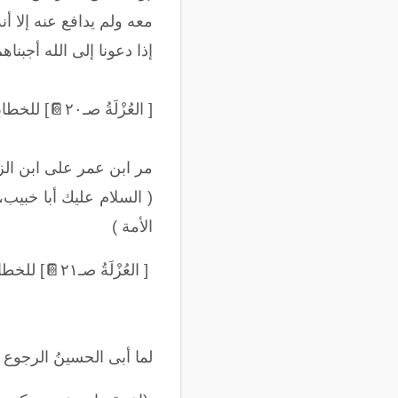
معه ولم يدافع عنه إلا أن
إذا دعونا إلى الله أجبنا
[ العُزْلَةُ صـ٢٠
📔
] للخطا
مر ابن عمر على ابن ال
(
السلام عليك أبا خبيب، 
الأمة
)
[ العُزْلَةُ صـ٢١
📔
] للخطا
لما أبى الحسينُ الرجوع