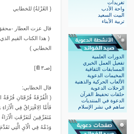
تغريدات
{ العُزْلةُ} للخطابي
واحة الأدب
البيت السعيد
تربية الأبناء
قال عزت العطار -محقق 
‫
( هذا الكتاب القيم الذ
الخطابي )
الدورات العلمية
تفعيل العمل الخيري
[صـ٣
📔
]
المسابقات الثقافية
المخيمات الدعوية
الألعاب الحركية والذهنية
قال الخطابي
:
الرحلات الدعوية
حلقات تحفيظ القرآن
(
الْفُرْقَةُ فُرْقَتَانِ فُرْقَةُ ال
الدعوة في المنتديات
ساهم في نشر الإسلام
فَأَمَّا الِافْتِرَاقُ فِي الْآرَاءِ
مُتَفَرِّقِينَ لَتَفَرَّقَتِ الْآرَاء
وَذَمَّهُ فِي الْآيِ الَّتِي تَقَدَّمَ