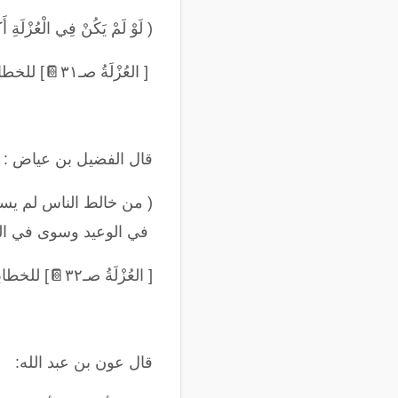
(
لَوْ لَمْ يَكُنْ فِي الْعُزْلَةِ أَك
[ العُزْلَةُ صـ٣١
📔
] للخطا
قال الفضيل بن عياض
:
(
من خالط الناس لم يسل
في الوعيد وسوى في العقو
[ العُزْلَةُ صـ٣٢
📔
] للخطا
قال عون بن عبد الله
: