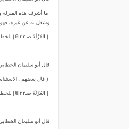
ما أشرف هذه المنزلة و
وشغل به عن غيره، فهو 
[ العُزْلَةُ صـ٢٢
📔
] للخطا
قال أبو سليمان الخطابي
(
قال بعضهم : الاستئنا
[ العُزْلَةُ صـ٢٣
📔
] للخطا
قال أبو سليمان الخطابي