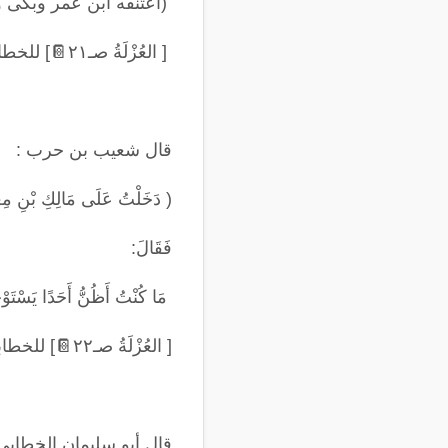
(
اعتنقه ابن عمر وبكى 
[ العُزْلَةُ صـ٢١
📔
] للخطا
قال شعيب بن حرب
:
(
دَخَلْتُ عَلَى مَالِكِ بْنِ مِغ
فَقَالَ
:
مَا كُنْتُ أَظُنُّ أَحَدًا يَسْتَوْ
[ العُزْلَةُ صـ٢٢
📔
] للخطا
قال أبو سليمان الخطابي