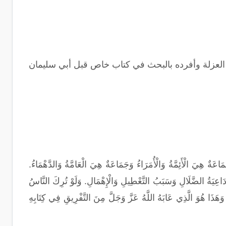
في العزلة وأفرده بالبحث في كتاب خاص قبل أبي سليمان
اعَةٌ هِيَ الْأَئِمَّةُ وَالْأُمَرَاءُ وَجَمَاعَةٌ هِيَ الْعَامَّةُ وَالدَّهْمَاءُ.
 دَاعِيَةُ الضَّلَالِ وَسَبَبُ التَّعْطِيلِ وَالْإِهْمَالِ. وَلَوْ تُرِكَ النَّاسُ
ِ وَهَذَا هُوَ الَّذِي عَابَهُ اللَّهُ عَزَّ وَجَلَّ مِنَ التَّفْرِيقِ فِي كِتَابِهِ