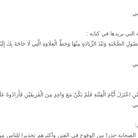
بي
ة التي يريدها في كتابه
:
 فُضُولِ الصُّحْبَةِ وَنَبْذَ الزِّيَادَةِ مِنْهَا وَحَطَّ الْعِلَاوَةِ الَّتِي لَا حَاجَةَ بِكَ إِلَيْه
بي
ّنِ اعْتَزَلَ أَيَّامَ الْفِتْنَةِ فَلَمْ يَكُنْ مَعَ وَاحِدٍ مِنَ الْفَرِيقَيْنِ فَأَرَادُوهُ 
بي
:
لصحابة حذرا من الوقوع في الفتن وأكثرهم تحذيرا للناس من ال