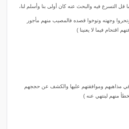
 قل التسرع فيه والبحث عنه كان أولى بنا وأسلم لنا،
 وتحروا وجهته وتوخوا قصده فالمصيب منهم مأجور
اقتحام فيما لا يعنينا
)
م في مذاهبهم وموافقتهم عليها والكشف عن حججهم
خطأ منهم لينتهي عنه
)