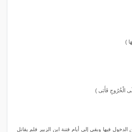
َا
)
عَلَى الْخُرُوجِ فَأَبَى
)
دخول فيها وبقي إلى أيام فتنة ابن الزبير فلم يقاتل