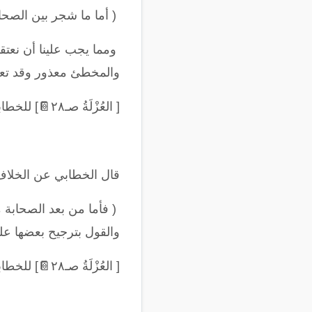
(
أما ما شجر بين الصحاب
ومما يجب علينا أن نعت
والمخطئ معذور وقد تعلق
[ العُزْلَةُ صـ٢٨
📔
] للخطا
قال الخطابي عن الخلاف
(
فأما من بعد الصحابة
والقول بترجيح بعضها على
[ العُزْلَةُ صـ٢٨
📔
] للخطا