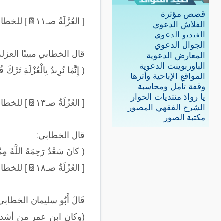
قصص مؤثرة
[ العُزْلَةُ صـ١١
📔
] للخطا
الفلاش الدعوي
الفيديو الدعوي
الجوال الدعوي
قال الخطابي مبينًا العزل
المعارض الدعوية
الباوربوينت الدعوية
(
إِنَّمَا نُرِيدُ بِالْعُزْلَةِ تَرْكَ
المواقع الإباحية وأثرها
وقفة تأمل ومحاسبة
يا روادَ منتديات الحوار
[ العُزْلَةُ صـ١٣
📔
] للخطا
الشرح الفقهي المصور
مكتبة الصور
قال الخطابي
:
(
كَانَ سَعْدٌ رَحِمَهُ اللَّهُ مِمَ
[ العُزْلَةُ صـ١٨
📔
] للخطا
قَالَ أَبُو سليمان الخطابي
(
وكان ابن عمر من أشد ا