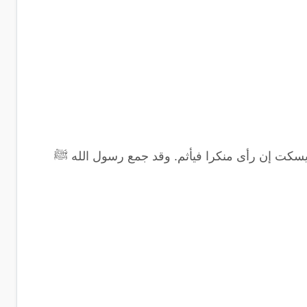
 يسكت إن رأى منكرا فيأثم. وقد جمع رسول الله ﷺ