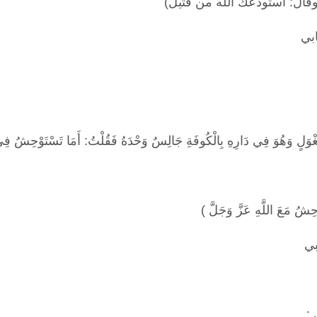
وقال: أستودعك الله من قتيل
)
بي
ْوَلٍ وَهُوَ فِي دَارِهِ بِالْكُوفَةِ جَالِسٌ وَحْدَهُ فَقُلْتُ: أَمَا تَسْتَوْحِشُ فِي
حِشُ مَعَ اللَّهِ عَزَّ وَجَلَّ
)
بي
: