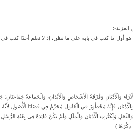
العزلة-:
ي هو أول ما كتب في بابه على ما نظن، إذ لا نعلم أحدًا كتب 
ْآرَاءِ وَالْأَدْيَانِ وَفُرْقَةُ الْأَشْخَاصِ وَالْأَبْدَانِ، وَالْجَمَاعَةُ جَمَاعَتَانِ: جَمَ
 وَالْأَدْيَانِ فَإِنَّهُ مَحْظُورٌ فِي الْعُقُولِ مُحَرَّمٌ فِي قَضَايَا الْأُصُولِ لِأَنَّهُ
ُ وَالنِّحَلِ وَلَكَثُرَتِ الْأَدْيَانِ وَالْمِلَلِ وَلَمْ تَكُنْ فَائِدَةٌ فِي بِعْثَةِ الرُّسُل
 ذِكْرُهَا
)