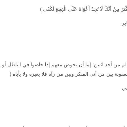
ْثَرُ مِنْ أَنَّكَ لَا تَجِدُ أَعْوَانًا عَلَى الْغِيبَةِ لَكَفَى
)
بي
م من أحد اثنين: إما أن يخوض معهم إذا خاضوا في الباطل أو
بة بين من أتى المنكر وبين من رآه فلا يغيره ولا يأباه
)
بي