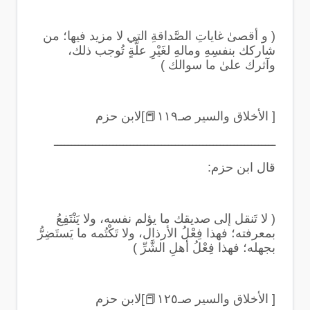
(
و أقصىٰ غاياتِ الصَّداقةِ التي لا مزيد فيها؛ من
شاركك بنفسِهِ ومالهِ لغَيْرِ علَّةٍ تُوجب ذلك،
وآثرك علىٰ ما سوالك
)
[ الأخلاق والسير صـ١١٩
📕
]لابن حزم
ــــــــــــــــــــــــــــــــــــــــــــــــــــــــــــــــ
قال ابن حزم
:
(
لا تَنقل إلى صديقك ما يؤلم نفسه، ولا يَنْتَفِعُ
بمعرفته؛ فهذا فِعْلُ الأرذال، ولا تَكْتُمه ما يَستَضِرُّ
بجهله؛ فهذا فِعْلُ أهلِ الشَّرِّ
)
[ الأخلاق والسير صـ١٢٥
📕
]لابن حزم