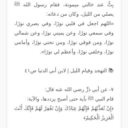
بِتُّ عند خالتي ميمونة، فقام رسول الله ﷺ
يصلي من الليل، وكان من دعائه:
«اللهم اجعل في قلبي نورًا، وفي بصري نورًا،
وفي سمعي نورًا، وعن يميني نورًا، وعن شمالي
نورًا، ومن فوقي نورًا، ومن تحتي نورًا، وأمامي
نورًا، وخلفي نورًا، وأعظم لي نورًا».
📚 التهجد وقيام الليل | لابن أبي الدنيا ص٤١
٧- عن أبي ذرٍّ رضي الله عنه قال:
قام النبي ﷺ بآية حتى أصبح يرددها، والآية:
﴿إِنْ تُعَذِّبْهُمْ فَإِنَّهُمْ عِبَادُكَ وَإِنْ تَغْفِرْ لَهُمْ فَإِنَّكَ أَنْتَ
الْعَزِيزُ الْحَكِيمُ﴾