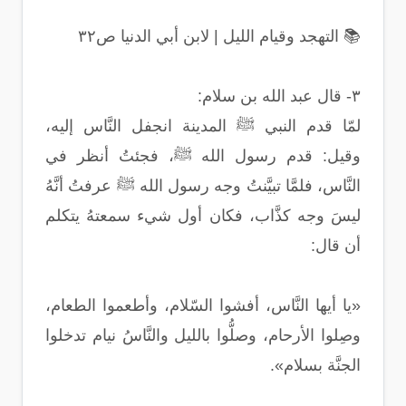
📚 التهجد وقيام الليل | لابن أبي الدنيا ص٣٢
٣- قال عبد الله بن سلام:
لمّا قدم النبي ﷺ المدينة انجفل النَّاس إليه،
وقيل: قدم رسول الله ﷺ، فجئتُ أنظر في
النَّاس، فلمَّا تبيَّنتُ وجه رسول الله ﷺ عرفتُ أنَّهُ
ليسَ وجه كذَّاب، فكان أول شيء سمعتهُ يتكلم
أن قال:
«يا أيها النَّاس، أفشوا السّلام، وأطعموا الطعام،
وصِلوا الأرحام، وصلُّوا بالليل والنَّاسُ نيام تدخلوا
الجنَّة بسلام».