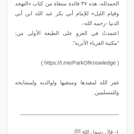
الحمدلله، هذه ٣٧ فائدة منتقاة من كتاب «التهجد
وقيام الليل» للإمام أبي بكر عبد الله ابن أبي
الدنيا -رحمه الله-.
اعتمدتُ في العزو على الطبعة الأولى من:
"مكتبة الغرباء الأثرية".
( https://t.me/ParkOfKnowledge )
غفر الله لمقيدها ومنتقيها ولوالديه ولمشايخه
وللمسلمين.
_________________________________
١- قال رسول الله ﷺ: