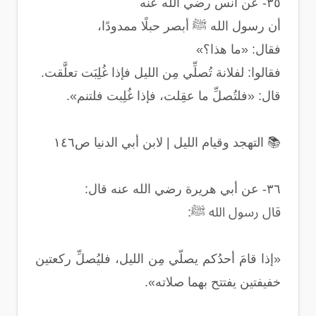
٣٥- عن أنس رضي الله عنه
أن رسول الله ﷺ أبصر حبلًا ممدودًا،
فقال: «ما هذا؟»
فقالوا: لفلانة تُصلِّي مِن الليل فإذا غُلِبَت تعلَّقت.
قال: «فلتُصلِّ ما عقِلت، فإذا غُلِبت فلتنم».
📚 التهجد وقيام الليل | لابن أبي الدنيا ص١٤٦
٣٦- عن أبي هريرة رضي الله عنه قال:
قال رسول الله ﷺ:
«إذا قامَ أحدُكم يصلّي مِن الليل، فليُصلِّ ركعتين
خفيفتين يفتتح بهما صلاته».