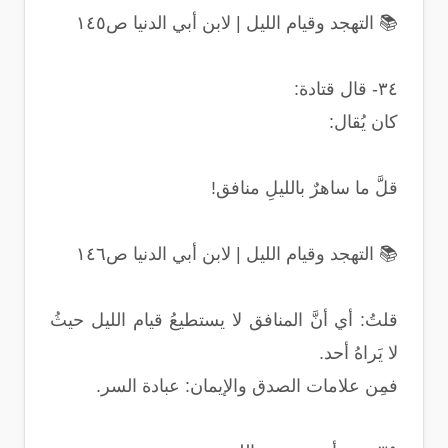
📚 التهجد وقيام الليل | لابن أبي الدنيا ص١٤٥
٣٤- قال قتادة:
كان يُقال:
قلَّ ما ساهرٌ بالليلِ منافق!
📚 التهجد وقيام الليل | لابن أبي الدنيا ص١٤٦
قلتُ: أي أنَّ المنافق لا يستطيعُ قيام الليل حيثُ
لا يَراهُ أحد.
فمِن علامات الصدق والإيمان: عبادة السر.