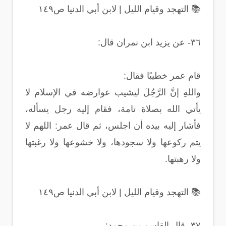
📚 التهجد وقيام الليل | لابن أبي الدنيا ص١٤٩
٣٦- عن يزيد ابن نمران قال:
قام عمر خطيبًا فقال:
واللهِ إنَّ الرَّجُلَ ليشيب عوارضه في الإسلام لا
يأتي الله بصلاة تامة، فقام إليه رجل يسأله،
فأشار إليه بيده أن اجلس، ثم قال عمر: اللهم لا
يتم ركوعها ولا سجودها، ولا خشوعها ولا رغبتها
ولا رهبتها.
📚 التهجد وقيام الليل | لابن أبي الدنيا ص١٤٩
٣٧- قال القاسم بن محمد: