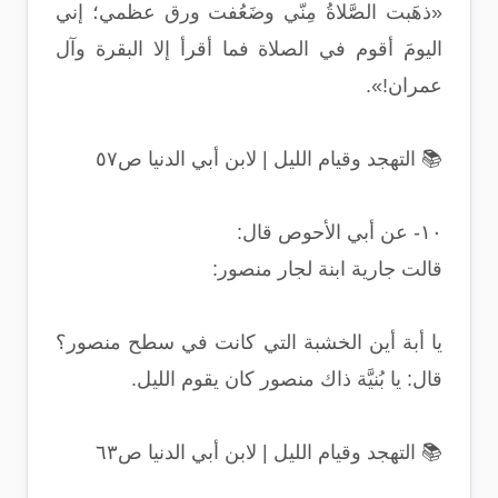
«ذهَبت الصَّلاةُ مِنّي وضَعُفت ورق عظمي؛ إني
اليومَ أقوم في الصلاة فما أقرأ إلا البقرة وآل
عمران!».
📚 التهجد وقيام الليل | لابن أبي الدنيا ص٥٧
١٠- عن أبي الأحوص قال:
قالت جارية ابنة لجار منصور:
يا أبة أين الخشبة التي كانت في سطح منصور؟
قال: يا بُنيَّة ذاك منصور كان يقوم الليل.
📚 التهجد وقيام الليل | لابن أبي الدنيا ص٦٣