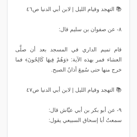
📚 التهجد وقيام الليل | لابن أبي الدنيا ص٤٦
٨- عن صفوان بن سليم قال:
قام تميم الداري في المسجد بعد أن صلَّى
العشاء فمر بهذه الآية: ﴿وَهُمْ فِيهَا كَالِحُونَ﴾ فما
خرج منها حتى سُمِعَ أذانُ الصبح.
📚 التهجد وقيام الليل | لابن أبي الدنيا ص٤٧
٩- عن أبو بكر بن أبي عيَّاش قال:
سمعتُ أبا إسحاق السبيعي يقول: