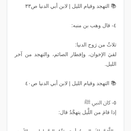
📚 التهجد وقيام الليل | لابن أبي الدنيا ص٣٣
٤- قال وهب بن منبه:
ثلاثٌ من رَوح الدنيا:
لقيَ الإخوان، وإفطار الصائم، والتهجد من آخر
الليل.
📚 التهجد وقيام الليل | لابن أبي الدنيا ص٤٠
٥- كان النبي ﷺ
إذا قامَ من اللَّيل يتهجَّدُ قال: