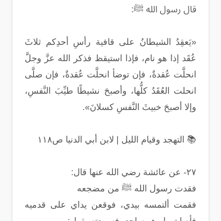
قال رسول الله ﷺ:
«يَعقِدُ الشيطانُ على قافية رأسِ أحدِكم ثلاثَ
عُقَد إذا هو نام، فإذا استيقظ فذكر الله عزَّ وجلَّ
انحلَّت عُقدةٌ، فإن توضأ انحلَّت عُقدةٌ، فإن صلَّى
انحلت العُقَدُ كلُّها، وأصبحَ نشيطًا طيِّبَ النَّفسِ،
وإلا أصبحَ خبيثَ النَّفسِ كسلانَ».
📚 التهجد وقيام الليل | لابن أبي الدنيا ص١١٨
٢٧- عن عائشة رضي الله عنها قال:
فقدت رسول الله ﷺ من مضجعه
فقمت ألتمسه بيدي، فوقعن يداي على قدميه