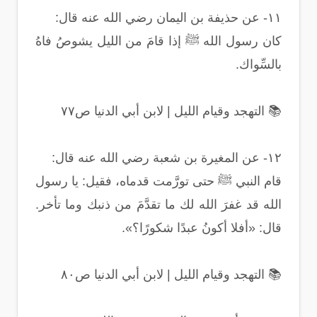
١١- عن حذيفة بن اليمان رضي الله عنه قال:
كان رسول الله ﷺ إذا قامَ من الليل يشوصُ فاهُ
بالسِّواك.
📚 التهجد وقيام الليل | لابن أبي الدنيا ص٧٧
١٢- عن المغيرة بن شعبة رضي الله عنه قال:
قام النبي ﷺ حتى تورَّمت قدماه، فقيل: يا رسول
الله قد غفرَ الله لك ما تقدَّمَ من ذنبك وما تأخر.
قال: «أفلا أكونُ عبدًا شكورًا؟».
📚 التهجد وقيام الليل | لابن أبي الدنيا ص٨٠