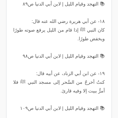
📚 التهجد وقيام الليل | لابن أبي الدنيا ص٨٩
١٨- عن أبي هريرة رضي الله عنه قال:
كان النبي ﷺ إذا قام من الليل يرفع صوته طورًا
ويخفض طورًا.
📚 التهجد وقيام الليل | لابن أبي الدنيا ص٩٨
١٩- عن ابن أبي الزناد، عن أبيه قال:
كنتُ أخرجُ من السَّحر إلى مسجد النبي ﷺ فلا
أمرُّ ببيت إلا وفيه قارئ.
📚 التهجد وقيام الليل | لابن أبي الدنيا ص١٠٩