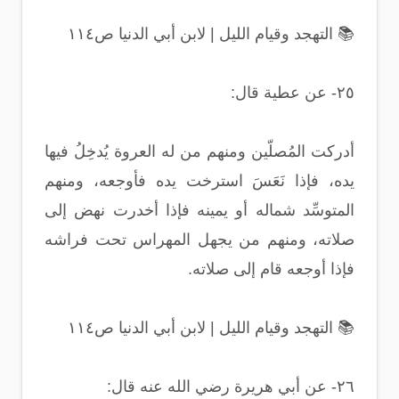
📚 التهجد وقيام الليل | لابن أبي الدنيا ص١١٤
٢٥- عن عطية قال:
أدركت المُصلّين ومنهم من له العروة يُدخِلُ فيها
يده، فإذا نَعَسَ استرخت يده فأوجعه، ومنهم
المتوسِّد شماله أو يمينه فإذا أخدرت نهض إلى
صلاته، ومنهم من يجهل المهراس تحت فراشه
فإذا أوجعه قام إلى صلاته.
📚 التهجد وقيام الليل | لابن أبي الدنيا ص١١٤
٢٦- عن أبي هريرة رضي الله عنه قال: