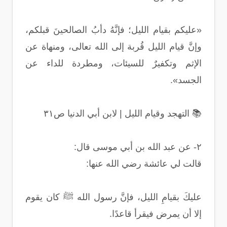
«عليكم بقيام الليل؛ فإنَّهُ دأبُ الصالحينَ قبلكم،
وإنَّ قيام الليل قُربة إلى الله تعالى، ومنهاة عن
الإثم وتكفيرٌ للسيئات، ومطردة للداء عن
الجسد».
📚 التهجد وقيام الليل | لابن أبي الدنيا ص٣١
٢- عن عبد الله بن أبي موسى قال:
قالت لي عائشة رضي الله عنها:
عليكَ بقيامِ الليل، فإنَّ رسول الله ﷺ كان يقوم
إلا أن يمرض فيقرأ قاعدًا.