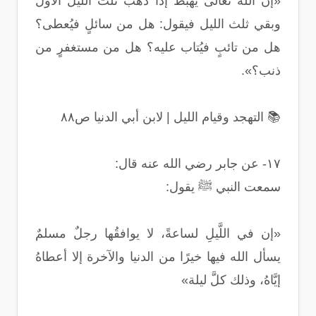
«إن الله تعالى يهبط إذا ذهب ثلث الليل الأول
وبقي ثلث الليل فيقول: هل من سائلٍ فيُعطى؟
هل من تائبٍ فيُتاب عليه؟ هل من مستغفرٍ من
ذنب؟».
📚 التهجد وقيام الليل | لابن أبي الدنيا ص٨٨
١٧- عن جابر رضي الله عنه قال:
سمعت النبي ﷺ يقول:
«إن في اللَّيلِ لساعةً، لا يوافقُها رجلٌ مسلمٌ
يسأل الله فيها خيرًا من الدنيا والآخرة إلا أعطاهُ
إيَّاهُ، وذلك كلَّ ليلة»