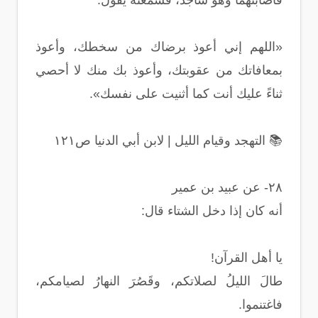
فأصابتهما وهو ساجد، فسمعته يقول:
«اللهم إني أعوذ برضاك من سخطك، وأعوذ
بمعافاتك من عقوبتك، وأعوذ بك منك لا أحصي
ثناءً عليك أنت كما أثنيت على نفسك».
📚 التهجد وقيام الليل | لابن أبي الدنيا ص١٢١
٢٨- عن عبيد بن عمير
أنه كان إذا دخل الشتاء قال:
يا أهل القرآن!
طالَ الليلُ لصلاتكم، وقَصُرَ النهارُ لصيامكم،
فاغتنموا.