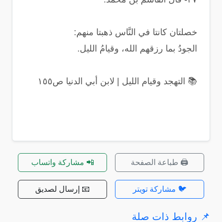
خصلتان كانتا في النَّاس ذهبتا منهم:
الجودُ بما رزقهم الله، وقيامُ الليل.
📚 التهجد وقيام الليل | لابن أبي الدنيا ص١٥٥
🖨️ طباعة الصفحة
📲 مشاركة واتساب
🐦 مشاركة تويتر
📧 إرسال لصديق
📌 روابط ذات صلة