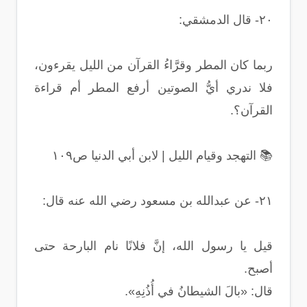
٢٠- قال الدمشقي:
ربما كان المطر وقرَّاءُ القرآن من الليل يقرءون،
فلا ندري أيُّ الصوتين أرفع المطر أم قراءة
القرآن؟.
📚 التهجد وقيام الليل | لابن أبي الدنيا ص١٠٩
٢١- عن عبدالله بن مسعود رضي الله عنه قال:
قيل يا رسول الله، إنَّ فلانًا نام البارحة حتى
أصبح.
قال: «بالَ الشيطانُ في أُذُنِهِ».