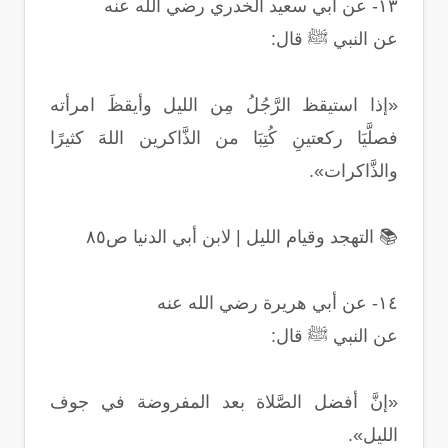
١٣- عن أبي سعيد الخدري رضي الله عنه
عن النبي ﷺ قال:
«إذا استيقظ الرَّجُلُ مِن الليل وأيقظَ امرأته
فصلَّيَا ركعتينِ كُتِبَا من الذَّاكرين اللهَ كثيرًا
والذَّاكرات».
📚 التهجد وقيام الليل | لابن أبي الدنيا ص٨٥
١٤- عن أبي هريرة رضي الله عنه
عن النبي ﷺ قال:
«إنَّ أفضل الصَّلاة بعد المفروضة في جوف
الليل».