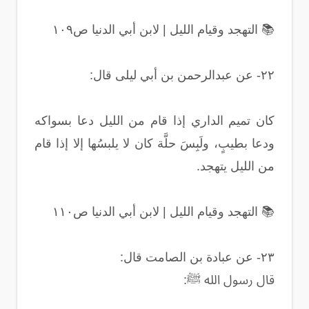
📚 التهجد وقيام الليل | لابن أبي الدنيا ص١٠٩
٢٢- عن عبدالرحمن بن أبي ليلى قال:
كان تميم الداري إذا قام من الليل دعا بسواكه
ودعا بطيبٍ، ولَبِسَ حلَّة كان لا يلبسُها إلا إذا قام
من الليل يتهجد.
📚 التهجد وقيام الليل | لابن أبي الدنيا ص١١٠
٢٣- عن عبادة بن الصامت قال:
قال رسول الله ﷺ: