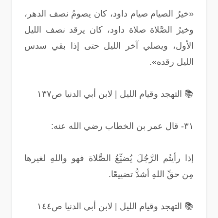
«خيرُ الصيام صيام داود، كان يصومُ نصف الدهر،
وخيرُ الصَّلاة صلاة داود، كان يرقد نصف الليل
الأول، ويصلي آخر الليل حتى إذا بقي سدس
الليل رقده».
📚 التهجد وقيام الليل | لابن أبي الدنيا ص١٣٧
٣١- قال عمر بن الخطاب رضي الله عنه:
إذا رأيتُم الرَّجُلَ يُضيِّعُ الصًّلاة فهو واللهِ لغيرها
مِن حقِّ اللهِ أشدُّ تضييعًا.
📚 التهجد وقيام الليل | لابن أبي الدنيا ص١٤٤