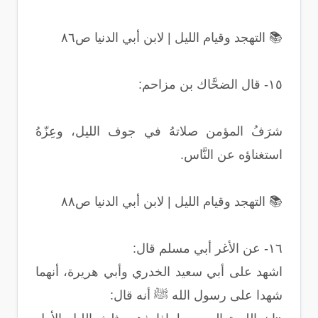
📚 التهجد وقيام الليل | لابن أبي الدنيا ص٨٦
١٥- قال الضحَّاك بن مزاحم:
شرَفُ المؤمن صلاتهُ في جوف الليل، وعِزّهُ
استغناؤه عن النَّاس.
📚 التهجد وقيام الليل | لابن أبي الدنيا ص٨٨
١٦- عن الأغر أبي مسلم قال:
اشهد على أبي سعيد الخدري وأبي هريرة، أنهما
شهدا على رسول الله ﷺ أنه قال: