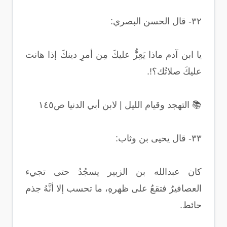
٣٢- قال الحسن البصري:
يا ابن آدم ماذا يَعِزُّ عليكَ مِن أمرِ دينكَ إذا هانت
عليكَ صلاتُك؟!.
📚 التهجد وقيام الليل | لابن أبي الدنيا ص١٤٥
٣٣- قال يحيى بن وثاب:
كان عبدالله بن الزبير يسجُدُ حتى تجيء
العصافيرُ فتقعُ على ظهرهِ، ما تحسب إلا أنَّهُ جذم
حائط.