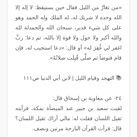
«من تعَارَّ من الليل فقال حين يستيقظ: لا إله إلا
الله وحده لا شريك له، له الملك وله الحمد وهو
على كل شيء قدير، سبحان الله والحمدلة لله
والله أكبر ولا حول ولا قوة إلا بالله، ثم دعا: ربِّ
اغفر لي غُفِرَ له» أو قال: «دعا استجيب له، فإن
قام فتوضأ ثم صلَّى قُبِلَت صلاتُهُ».
📚 التهجد وقيام الليل | لابن أبي الدنيا ص١١١
٢٤- عن معاوية بن إسحاق قال:
لقيت سعيد بن جبير عند الميضأة بمكة، فرأيته
ثقيل اللسان فقلت له: مالي أراك ثقيل اللسان؟
قال: قرأت القرآن البارحة مرتين ونصف.