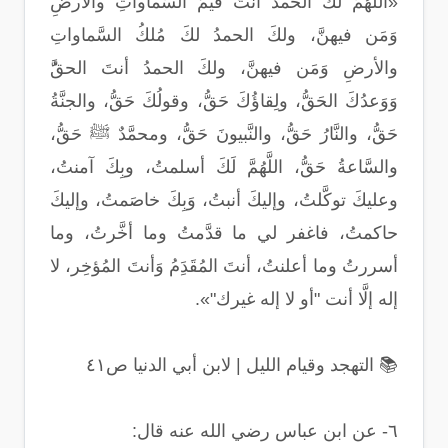
«اللَّهُمَّ لكَ الحمدُ أنتَ قيِّمُ السَّماواتِ والأرضِ
وَمَن فيهنَّ، ولكَ الحمدُ لكَ مُلكُ السَّماواتِ
والأرضِ وَمَن فيهنَّ، ولكَ الحمدُ أنتَ الحقَُّ
وَوَعدُكَ الحَقُّ، ولِقاؤُكَ حَقُّ، وقولُكَ حَقُّ، والجنَّةُ
حَقُّ، والنَّارُ حَقُّ، والنَّبيونَ حَقُّ، ومحمَّدٌ ﷺ حَقُّ،
والسَّاعةُ حَقُّ، اللَّهُمَّ لَكَ أسلمتُ، وبِكَ آمنتُ،
وعليكَ توكَّلتُ، وإليكَ أنبتُ، وَبِكَ خاصَمتُ، وإليكَ
حاكمتُ، فاغفر لي ما قدَّمتُ وما أخَّرتُ، وما
أسررتُ وما أعلنتُ، أنتَ المُقَدَِمُ وَأنتَ المُؤخِر، لا
إله إلَّا أنت "أو لا إله غيرك"».
📚 التهجد وقيام الليل | لابن أبي الدنيا ص٤١
٦- عن ابن عباس رضي الله عنه قال: