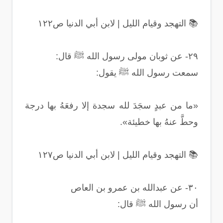
📚 التهجد وقيام الليل | لابن أبي الدنيا ص١٢٢
٢٩- عن ثوبان مولى رسول الله ﷺ قال:
سمعت رسول الله ﷺ يقول:
«ما من عبدٍ سجَدَ لله سجدة إلا رفعَهُ بها درجة
وحطَّ عنهُ بها خطيئة».
📚 التهجد وقيام الليل | لابن أبي الدنيا ص١٢٧
٣٠- عن عبدالله بن عمرو بن العاص
أن رسول الله ﷺ قال: