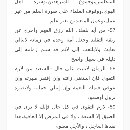
المتكلمين،وجموع المتزهدين،وشره أهل
الهوى،ووقوف العلماء على صورة العلم من غير
عمل،وعمل المتعبدين بغير علم.
57- من أيد بلطف الله رزق الفهم وأخرج عن
ربقة التقليد وجعل أمة وحده في زمانه لايبالي
بعابث ولايلتفت إلى لائم قد سلم زمامه إلى
دليله في سبيل واضح
58- الزمان لايثبت على حال فالسعيد من لازم
التقوى فإن استغنى زانته وإن إفتقر صبرته وإن
عوفي فتمام النعمة وإن إبتلي حملته ولايضره
نزول أوصعود
59- لازم التقوى في كل حال فإنك لا ترى في
الضيق إلا السعة ، ولا في المرض إلا العافية،هذا
نقدها العاجل ، والآجل معلوم