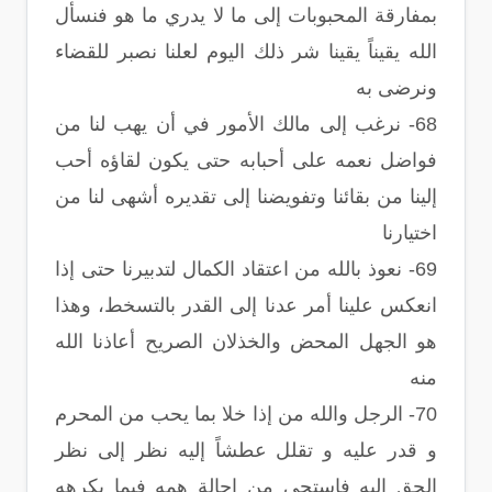
بمفارقة المحبوبات إلى ما لا يدري ما هو فنسأل
الله يقيناً يقينا شر ذلك اليوم لعلنا نصبر للقضاء
ونرضى به
68- نرغب إلى مالك الأمور في أن يهب لنا من
فواضل نعمه على أحبابه حتى يكون لقاؤه أحب
إلينا من بقائنا وتفويضنا إلى تقديره أشهى لنا من
اختيارنا
69- نعوذ بالله من اعتقاد الكمال لتدبيرنا حتى إذا
انعكس علينا أمر عدنا إلى القدر بالتسخط، وهذا
هو الجهل المحض والخذلان الصريح أعاذنا الله
منه
70- الرجل والله من إذا خلا بما يحب من المحرم
و قدر عليه و تقلل عطشاً إليه نظر إلى نظر
الحق إليه فاستحى من إجالة همه فيما يكرهه