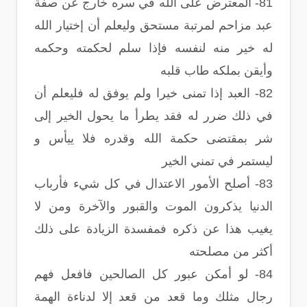
81- المعترض على الله في سره خارج عن صفة
عبد مزاحم لمرتبة مستحق وليعلم أن إختيار الله
له خير منه لنفسه فإذا سلم لحكمته وحكمه
وأيقن بملكه طاب قلبه
82- العبد إذا تمنى خيرا ولم يوفق له فليعلم أن
في ذلك ضرر له فقد يطرأ ما يحول الخير إلى
شر بمقتضى حكمة الله وقدره فلا ييأس و
ليستمر في تمني الخير
83- أصلح الأمور الاعتدال في كل شيء فأرباب
الدنيا يذكرون الموت والقبور والآخرة ومن لا
يغيب هذا عن ذكره فمفسدة الزيادة على ذلك
أكثر من مصلحته
84- لو أمكن عبور كل الصالحين فافعل فهم
رجال مثلك وما قعد من قعد إلا لدناءة الهمة