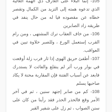
105- إنما البلاء على العارف ذي الهمة العالية
الذي تدعوه همته إلى التزيد من الكمال وتقصر
خطاه عن مقصوده فيا له من حال ينفد في
طريقه زاد الصابرين
106- من خاف العقاب ترك المشتهى ، ومن رام
القرب إستعمل الورع ، وللصبر حلاوة تبين في
العواقب.
107- أطفئ حريق الهوى إذا ثار فرب زلة أوقعت
في بوار ورب أثر لم ينقلع والفائت لا يستدرك
فابعد عن أسباب الفتنة فإن المقاربة محنة لا يكاد
صاحبها يسلم
108- كم من صابر إجتهد سنين ، ثم في آخر
الأمر وقع فالحذر الحذر فقد رأينا من كان على
سنن الصواب ، ثم زل على شفير القبر