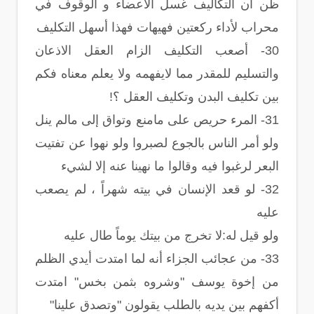
ظن أن التكاليف غسل الأعضاء و الوقوف في
محراب لأداء ركعتين فهيهات فهذا أسهل التكليف
30- أصعب التكليف الزام العقل الاذعان
والتسليم للمقدر مما لايفهمه ولا يعلم معناه فكم
بين تكليف البدن وتكليف العقل ؟!
31- المرء حريص على مامنع وتواق إلى مالم ينل
ولو أمر الناس بالجوع لصبروا ولو نهوا عن تفتيت
البعر لرغبوا فيه وقالوا ما نهينا عنه إلا لشيء
32- لو قعد الإنسان في بيته شهراً ، لم يصعب
عليه
ولو قيل له:لا تخرج من بيتك يوماً طال عليه
33- من عجائب الجزاء أنه لما امتدت أيدي الظلم
من إخوة يوسف "وشروه بثمن بخس" امتدت
أكفهم بين يديه بالطلب يقولون "وتصدق علينا"