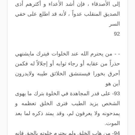
إلى الأصدقاء ، فإن أشد الأعداء و أكثرهم أذى
الصديق المنقلب عدواً ، لأنه قد اطلع على خفي
السر
92
- - من يحترم الله عند الخلوات فيترك مايشتهي
حذراً من عقابه أو رجاء ثوابه أو إجلالاً له فكمن
أحرق بخورا فيستنشق الخلائق طيبه ولايدرون
أين هو
93- على قدر المجاهدة في الخلوة بترك ما يهوى
الشخص يزيد الطيب فترى الخلق تعظمه و
يمدحونه ولا يعرفون لم، وقد يمتد ذكره لما بعد
الموت.
94- من هاب الخلق ولم يحترم خلوته بالحق فإنه