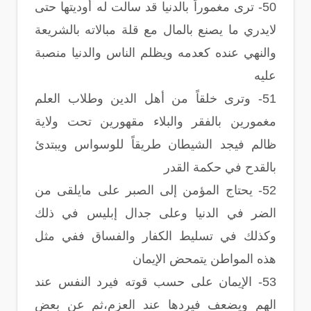
50- ترى مغموراً بالدنيا قد سالت له أوديتها حتى
لايدري ما يصنع بالمال مع قلة مبالاته بالشريعة
والنهي عنده كعدمه ويظلم الناس والدنيا منصبة
عليه
51- وترى خلقاً من أهل الدين وطلاب العلم
مغمورين بالفقر والبلاء مقهورين تحت ولاية
ظالم فيجد الشيطان طريقاً للوسواس ويبتدئ
بالقدح في حكمة القدر
52- يحتاج المؤمن إلى الصبر على مايلقى من
الضر في الدنيا وعلى جدال إبليس في ذلك
وكذلك في تسليط الكفار والفساق ففي مثل
هذه المواطن يتمحض الإيمان
53- الإيمان على حسب قوته فيرد النفس عند
الهم ويضعف فيردها عند العزم،ثم عن بعض