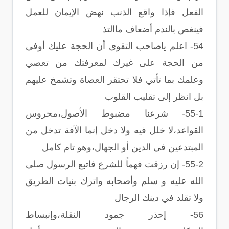
الفعل فإذا واقع الذنب نهض الإيمان للعمل
فينغص بالندم أضعاف ماالتذ
54- اعلم ياصاحب التقوى أن الحجة عليك أوفى
من الحجة على غيرك لمعرفتك من تعصي
وعلمك بما تأتي فلا تحتقر العصاة وتشمخ عليهم
بل انظر إلى تقليب القلوب
55-1- شرعنا مضبوط الأصول،محروس
القواعد،لا خلل فيه ولا دخل إنما الآفة تدخل من
المبتدعين في الدين أو الجهال،وهو تام كامل
55-2- إن رزقت فهماً للشرع فاتبع الرسول صلى
الله عليه و سلم وأصحابه واترك بنيات الطريق
ولا تقلد في دينك الرجال
56- إحذر جمود النقلة،وإنبساط