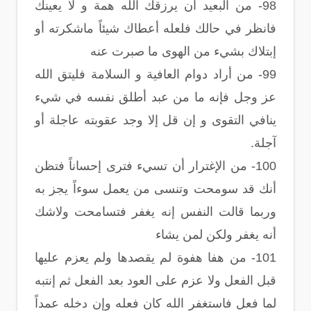
98- من البعيد أن يرزقك الله همة و لا يعينك
فانظر في حالك فلعله أعطاك شيئاً ماشكرته أو
إبتلاك بشيء من الهوى ما صبرت عنه
99- من أراد دوام العافية و السلامة فليتق الله
عز وجل فإنه ما من عبد أطلق نفسه في شيء
ينافي التقوى و إن قل إلا وجد عقوبته عاجلة أو
آجلة.
100- من الإغترار أن تسيء فترى إحساناً فتظن
أنك قد سومحت وتنسى من يعمل سوءاً يجز به
وربما قالت النفس إنه يغفر فتسامحت ولاشك
أنه يغفر ولكن لمن يشاء
101- من هفا هفوة لم يقصدها ولم يعزم عليها
قبل الفعل ولا عزم على العود بعد الفعل ثم إنتبه
لما فعل فاستغفر الله كان فعله وإن دخله عمداً