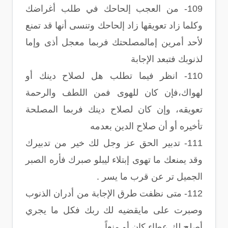
109- من العجب إلحاحك في طلب أغراضك
وكلما زاد تعويقها زاد إلحاحك وتنسى أنها قد تمنع
لأحد أمرين إمالمصلحتك فربما معجل أذى وإما
لذنوبك فتبعد الإجابة
110- انظر فيما تطلب هل لصلاح دينك أو
لهواك،فإن كان للهوى فمن اللطف والرحمة
تعويقه، وإن كان لصلاح دينك فربما المصلحة
تأخيره أو أن صلاح الدين بعدمه
111- تدبير الحق عز وجل لك خير من تدبيرك
وقد يمنعك ما تهوى إبتلاء ليبلو صبرك فأره الصبر
الجميل تر عن قرب ما يسر .
112- متى نظفت طرق الإجابة من أدران الذنوب
وصبرت على مايقضيه لك ربك فكل ما يجري
أصلح لك عطاء كان أو منعاً