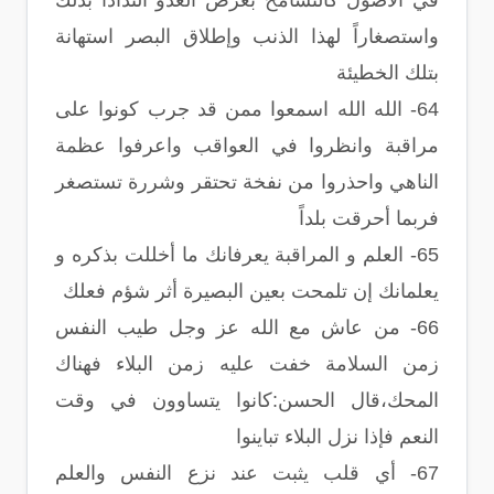
في الأصول كالتسامح بعرض العدو التذاذاً بذلك
واستصغاراً لهذا الذنب وإطلاق البصر استهانة
بتلك الخطيئة
64- الله الله اسمعوا ممن قد جرب كونوا على
مراقبة وانظروا في العواقب واعرفوا عظمة
الناهي واحذروا من نفخة تحتقر وشررة تستصغر
فربما أحرقت بلداً
65- العلم و المراقبة يعرفانك ما أخللت بذكره و
يعلمانك إن تلمحت بعين البصيرة أثر شؤم فعلك
66- من عاش مع الله عز وجل طيب النفس
زمن السلامة خفت عليه زمن البلاء فهناك
المحك،قال الحسن:كانوا يتساوون في وقت
النعم فإذا نزل البلاء تباينوا
67- أي قلب يثبت عند نزع النفس والعلم