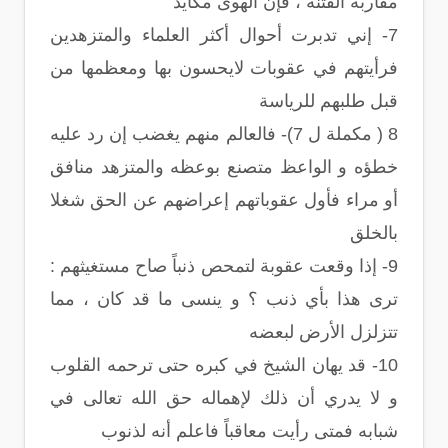
مقاربة الفتنة ، فإن الهوى مكايد
7- إني تدبرت أحوال أكثر العلماء والمتزهدين
فرأيتهم في عقوبات لايحسون بها ومعظمها من
قبل طلبهم للرياسة
8 ( مكملة ل 7)- فالعالم منهم يغضب إن رد عليه
خطؤه و الواعظ متصنع بوعظه والمتزهد منافق
أو مراء فأول عقوباتهم إعراضهم عن الحق شغلا
بالخلق
9- إذا وقعت عقوبة لتمحص ذنباً صاح مستغيثهم :
ترى هذا بأي ذنب ؟ و ينسى ما قد كان ، مما
تتزلزل الأرض لبعضه
10- قد يهان الشيخ في كبره حتى ترحمه القلوب
و لا يدري أن ذلك لإهماله حق الله تعالى في
شبابه فمتى رأيت معاقباً فاعلم أنه لذنوب