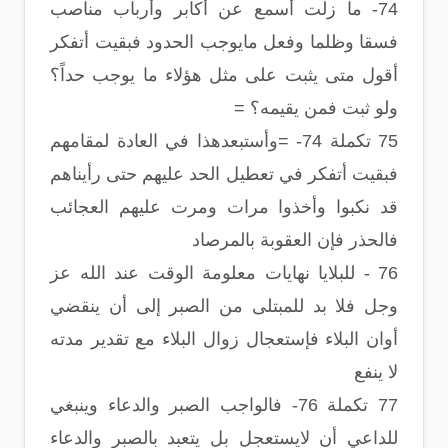
74- ما زلت أسمع عن أكابر وأرباب مناصب
فسقا وظلما وفعل مايوجب الحدود فبقيت أتفكر
أقول متى يثبت على مثل هؤلاء ما يوجب حداً؟
ولو ثبت فمن يقيمه؟ =
75 تكملة 74- =وأستبعدهذا في العادة لمقامهم
فبقيت أتفكر في تعطيل الحد عليهم حتى رأيناهم
قد نكبوا وأخذوا مرات ومرت عليهم العجائب
فالحذر فإن العقوبة بالمرصاد
76 - للبلايا نهايات معلومة الوقت عند الله عز
وجل فلا بد للمبتلى من الصبر إلى أن ينقضي
أوان البلاء فإستعجال زوال البلاء مع تقدير مدته
لا ينفع
77 تكملة 76- فالواجب الصبر والدعاء وينبغي
للداعي أن لايستعجل بل يتعبد بالصبر والدعاء