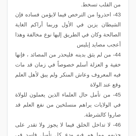
من القلب تسخط.
43- احذروا من الترخص فيما لايؤمن فساده فإن
الشيطان يزين في الأول وربما أراكم الغاية
الصالحة وكان في الطريق إليها نوع مخالفة وهذا
أعجب مصايد إبليس
44- من لم يثق بدينه فليحذر من المصائد ، فإنها
خفية و العزلة أسلم خصوصاً في زمان قد مات
فيه المعروف وعاش المنكر ولم يبق لأهل العلم
وقع عند الولاة
45- من تأمل حال العلماء الذين يعملون للولاة
في الولايات يراهم منسلخين من نفع العلم قد
صاروا كالشرطة.
46- لا تداخل الخلق فيما لا يجوز ولا تقدر على
جذبهم مما هم فيه ودع كل تأويل فاسد في