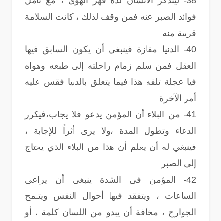
38- ليتذكر الانسان لذة قهر الهوى ، مع تأمل
فوائد الصبر عنه فمن وقف لذلك ، كانت السلامة
قريبة منه
40- الدنيا مفازة فينبغي أن يكون السابق فيها
العقل فمن سلم زمام راحلته إلى طبعه وهواه
فيا عجلة تلفه هذا فيما يتعلق بالدنيا فقس عليه
أمر الآخرة
41- من البلاء أن المؤمن يدعو فلا يجاب،فيكرر
الدعاء وتطول المدة ،ولا يرى أثراً للإجابة ،
فينبغي له أن يعلم أن هذا من البلاء الذي يحتاج
إلى الصبر
42- المؤمن في الشدة ينبغي أن يراعي
الساعات ، ويتفقد فيها أحوال النفس ويتلمح
الجوارح ، مخافة أن يبدو من اللسان كلمة ، أو