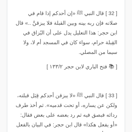
[ 32 ]
قال النبي ﷺ «إن أحدكم إذا قام في
صلاته فإن ربه بينه وبين القبلة فلا يبزقنَّ ..» قال
ابن حجر: هذا التعليل يدل على أن البُزاق في
القِبلة حرام، سواء كان في المسجد أم لا، ولا
سيما من المصلي
.
[
📚
فتح الباري لابن حجر ١٣٣/٢
]
[ 33 ]
قال النبي ﷺ «لا يبزقن أحدكم قِبَل قبلته،
ولكن عن يساره، أو تحت قدميه». ثم أخذ طرف
ردائه فبصق فيه ثم رد بعضه على بعض فقال:
«أو يفعل هكذا» قال ابن حجر: في البيان بالفعل