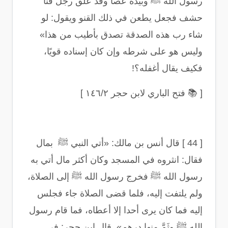
رسول الله ﷺ وبيده عصا وقد علق رجل قنا
حشف فجعل يطعن في ذلك القنو ويقول: لو
شاء رب هذه الصدقة تصدق بأطيب من هذا»
وليس هو على شرطه وإن كان إسناده قويًا،
فكيف يقال أغفله؟
!
[
📚
فتح الباري لابن حجر ١٤٦/٢
]
[ 44 ]
قال أنس بن مالك: «أتي النبي ﷺ بمال
فقال: انثروه في المسجد وكان أكثر مال أتي به
رسول الله ﷺ فخرج رسول الله ﷺ إلى الصلاة،
ولم يلتفت إليه، فلما قضى الصلاة جاء فجلس
إليه فما كان يرى أحدا إلا أعطاه، فما قام رسول
الله ﷺ وثَمَّ منها درهم». قال ابن حجر: في