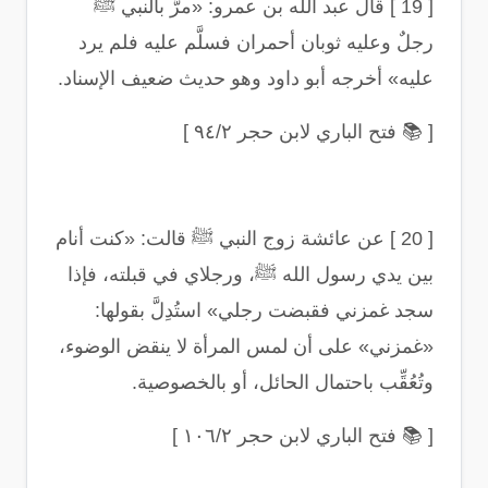
[ 19 ]
قال عبد الله بن عمرو: «مرَّ بالنبي ﷺ
رجلٌ وعليه ثوبان أحمران فسلَّم عليه فلم يرد
عليه» أخرجه أبو داود وهو حديث ضعيف الإسناد
.
[
📚
فتح الباري لابن حجر ٩٤/٢
]
[ 20 ]
عن عائشة زوج النبي ﷺ قالت: «كنت أنام
بين يدي رسول الله ﷺ، ورجلاي في قبلته، فإذا
سجد غمزني فقبضت رجلي» استُدِلَّ بقولها:
«غمزني» على أن لمس المرأة لا ينقض الوضوء،
وتُعُقِّب باحتمال الحائل، أو بالخصوصية
.
[
📚
فتح الباري لابن حجر ١٠٦/٢
]