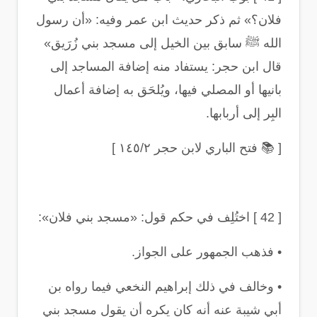
فلان؟» ثم ذكر حديث ابن عمر وفيه: «أن رسول
الله ﷺ سابق بين الخيل إلى مسجد بني زُرَيق»
قال ابن حجر: يستفاد منه إضافة المساجد إلى
بانيها أو المصلي فيها، ويُلحَق به إضافة أعمال
البِر إلى أربابها
.
[
📚
فتح الباري لابن حجر ١٤٥/٢
]
[ 42 ]
اختُلِف في حكم قول: «مسجد بني فلان
»:
•
فذهب الجمهور على الجواز
.
•
وخالف في ذلك إبراهيم النخعي فيما رواه بن
أبي شيبة عنه أنه كان يكره أن يقول مسجد بني