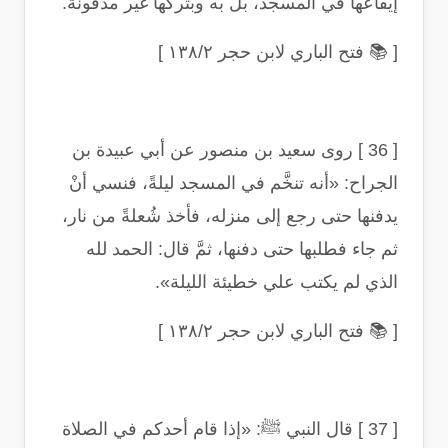
إيقاعها في المسجد، بل به وبتركها غير مدفونة
.
[
📚
فتح الباري لابن حجر ١٣٨/٢
]
[ 36 ]
روى سعيد بن منصور عن أبي عبيدة بن
الجراح: «أنه تنخَّم في المسجد ليلةً، فنسي أنْ
يدفنها حتى رجع إلى منزله، فأخذ شُعلةً من نار،
ثم جاء فطلبها حتى دفنها، ثمَّ قال: الحمد لله
الذي لم يكتب علي خطيئة الليلة
».
[
📚
فتح الباري لابن حجر ١٣٨/٢
]
[ 37 ]
قال النبي ﷺ: «إذا قام أحدكم في الصلاة