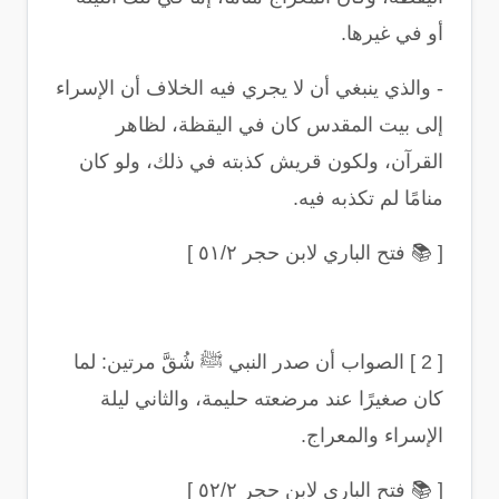
أو في غيرها
.
-
والذي ينبغي أن لا يجري فيه الخلاف أن الإسراء
إلى بيت المقدس كان في اليقظة، لظاهر
القرآن، ولكون قريش كذبته في ذلك، ولو كان
منامًا لم تكذبه فيه
.
[
📚
فتح الباري لابن حجر ٥١/٢
]
[ 2 ]
الصواب أن صدر النبي ﷺ شُقَّ مرتين: لما
كان صغيرًا عند مرضعته حليمة، والثاني ليلة
الإسراء والمعراج
.
[
📚
فتح الباري لابن حجر ٥٢/٢
]