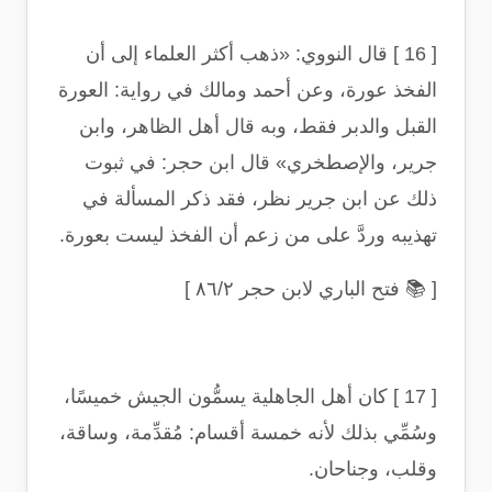
[ 16 ]
قال النووي: «ذهب أكثر العلماء إلى أن
الفخذ عورة، وعن أحمد ومالك في رواية: العورة
القبل والدبر فقط، وبه قال أهل الظاهر، وابن
جرير، والإصطخري» قال ابن حجر: في ثبوت
ذلك عن ابن جرير نظر، فقد ذكر المسألة في
تهذيبه وردَّ على من زعم أن الفخذ ليست بعورة
.
[
📚
فتح الباري لابن حجر ٨٦/٢
]
[ 17 ]
كان أهل الجاهلية يسمُّون الجيش خميسًا،
وسُمِّي بذلك لأنه خمسة أقسام: مُقدِّمة، وساقة،
وقلب، وجناحان
.