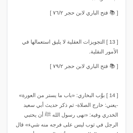
[
📚
فتح الباري لابن حجر ٧٦/٢
]
[ 13 ]
التجويزات العقلية لا يليق استعمالها في
الأمور النقلية
.
[
📚
فتح الباري لابن حجر ٧٩/٢
]
[ 14 ]
بوَّب البخاري: «باب ما يستر من العورة»
-يعني: خارج الصلاة- ثم ذكر حديث أبي سعيد
الخدري وفيه: «نهى رسول الله ﷺ أن يحتبي
الرجل في ثوب ليس على فرجه منه شيء» قال