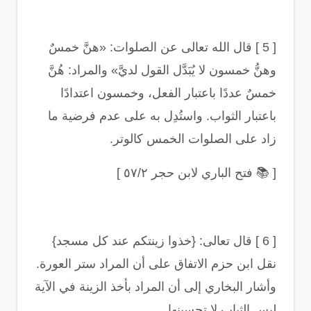
[ 5 ]
قال الله تعالى عن الصلوات: «هنَّ خمسٌ
وهنُّ خمسون لا يُبَدَّل القول لديَّ» والمراد: هُنَّ
خمسٌ عددًا باعتبار الفعل، وخمسون اعتدادًا
باعتبار الثواب. واستُدِل به على عدم فرضية ما
زاد على الصلوات الخمس كالوتر
.
[
📚
فتح الباري لابن حجر ٥٧/٢
]
[ 6 ]
قال تعالى: {خذوا زينتكم عند كل مسجد}
نقل ابن حزم الاتفاق على أن المراد ستر العورة.
وأشار البخاري إلى أن المراد بأخذ الزينة في الآية
لبس الثياب لا تحسينها
.