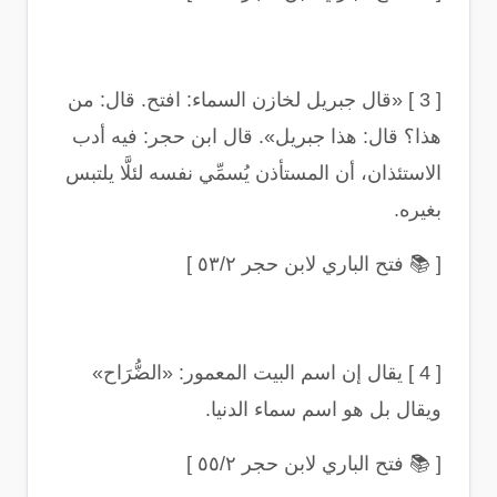
[ 3 ] «
قال جبريل لخازن السماء: افتح. قال: من
هذا؟ قال: هذا جبريل». قال ابن حجر: فيه أدب
الاستئذان، أن المستأذن يُسمِّي نفسه لئلَّا يلتبس
بغيره
.
[
📚
فتح الباري لابن حجر ٥٣/٢
]
[ 4 ]
يقال إن اسم البيت المعمور: «الضُّرَاح»
ويقال بل هو اسم سماء الدنيا
.
[
📚
فتح الباري لابن حجر ٥٥/٢
]