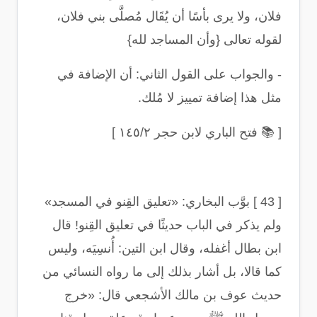
فلان، ولا يرى بأسًا أن يُقَال مُصلَّى بني فلان،
لقوله تعالى {وأن المساجد لله}
-
والجواب على القول الثاني: أن الإضافة في
مثل هذا إضافة تمييز لا مُلك
.
[
📚
فتح الباري لابن حجر ١٤٥/٢
]
[ 43 ]
بوَّب البخاري: «تعليق القِنو في المسجد»
ولم يذكر في الباب حديثًا في تعليق القِنو! قال
ابن بطال أغفله، وقال ابن التين: أُنسِيَه، وليس
كما قالا، بل أشار بذلك إلى ما رواه النسائي من
حديث عوف بن مالك الأشجعي قال: «خرج