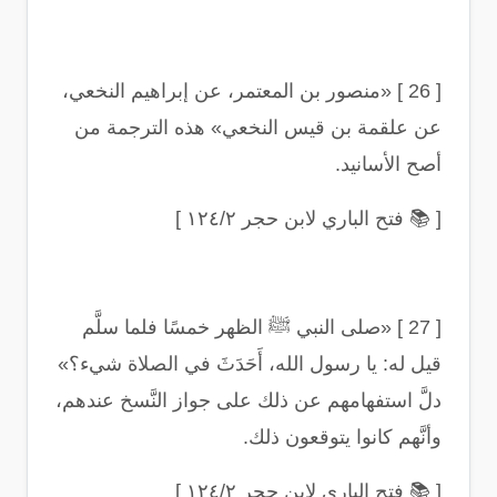
[ 26 ] «
منصور بن المعتمر، عن إبراهيم النخعي،
عن علقمة بن قيس النخعي» هذه الترجمة من
أصح الأسانيد
.
[
📚
فتح الباري لابن حجر ١٢٤/٢
]
[ 27 ] «
صلى النبي ﷺ الظهر خمسًا فلما سلَّم
قيل له: يا رسول الله، أَحَدَثَ في الصلاة شيء؟»
دلَّ استفهامهم عن ذلك على جواز النَّسخ عندهم،
وأنَّهم كانوا يتوقعون ذلك
.
[
📚
فتح الباري لابن حجر ١٢٤/٢
]