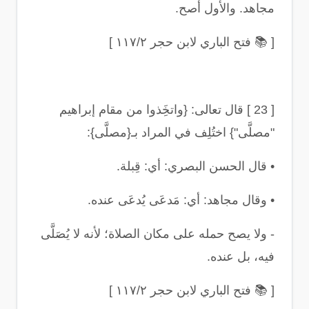
مجاهد. والأول أصح
.
[
📚
فتح الباري لابن حجر ١١٧/٢
]
[ 23 ]
قال تعالى: {واتخَِذوا من مقام إبراهيم
"
مصلَّى
"}
اختُلِف في المراد بـ{مصلَّى
}:
•
قال الحسن البصري: أي: قِبلة
.
•
وقال مجاهد: أي: مَدعَى يُدعَى عنده
.
-
ولا يصح حمله على مكان الصلاة؛ لأنه لا يُصَلَّى
فيه، بل عنده
.
[
📚
فتح الباري لابن حجر ١١٧/٢
]