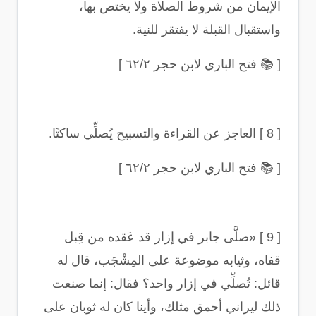
الإيمان من شروط الصلاة ولا يختص بها،
واستقبال القبلة لا يفتقر للنية
.
[
📚
فتح الباري لابن حجر ٦٢/٢
]
[ 8 ]
العاجز عن القراءة والتسبيح يُصلِّي ساكتًا
.
[
📚
فتح الباري لابن حجر ٦٢/٢
]
[ 9 ] «
صلَّى جابر في إزار قد عَقده من قِبل
قفاه، وثيابه موضوعة على المِشْجَب، قال له
قائل: تُصلِّي في إزار واحد؟ فقال: إنما صنعت
ذلك ليراني أحمق مثلك، وأينا كان له ثوبان على