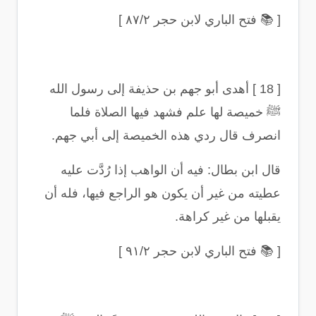
[
📚
فتح الباري لابن حجر ٨٧/٢
]
[ 18 ]
أهدى أبو جهم بن حذيفة إلى رسول الله
ﷺ خميصة لها علم فشهد فيها الصلاة فلما
انصرف قال ردي هذه الخميصة إلى أبي جهم
.
قال ابن بطال: فيه أن الواهب إذا رُدَّت عليه
عطيته من غير أن يكون هو الراجع فيها، فله أن
يقبلها من غير كراهة
.
[
📚
فتح الباري لابن حجر ٩١/٢
]