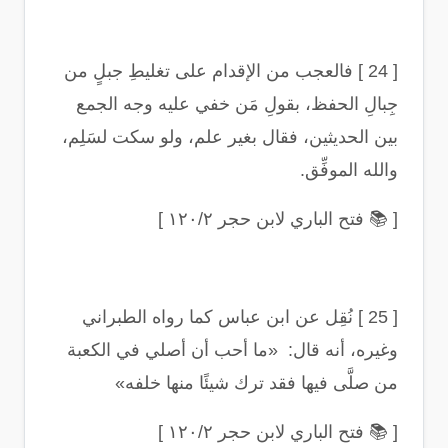
[ 24 ]
فالعجب من الإقدام على تغليطِ جبلٍ من
جِبالِ الحفظ، بقولِ مَن خفي عليه وجه الجمع
بين الحديثين، فقال بغير علم، ولو سكت لسَلِم،
والله الموفِّق
.
[
📚
فتح الباري لابن حجر ١٢٠/٢
]
[ 25 ]
نُقِل عن ابن عباس كما رواه الطبراني
وغيره، أنه قال: «ما أحب أن أصلي في الكعبة
من صلَّى فيها فقد ترك شيئًا منها خلفه
»
[
📚
فتح الباري لابن حجر ١٢٠/٢
]