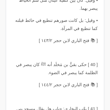
•
وقيل: كان بين كتفيه عينان مثل سَمِّ الخياط
يبصر بهما
.
•
وقيل: بل كانت صورهم تنطبع في حائط قبلته
كما تنطبع في المرآة
.
[
📚
فتح الباري لابن حجر ١٤٣/٢
]
[ 40 ]
حكى بقيُّ بن مَخلَد أنه ﷺ كان يبصر في
الظلمة كما يبصر في الضوء
.
[
📚
فتح الباري لابن حجر ١٤٤/٢
]
[ 41 ]
بوَّب البخاري: «باب هل يقال مسجد بني