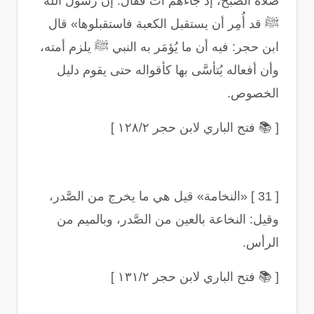
صلاة الصبح، إذ جاءهم آت فقال: إن رسول الله
ﷺ قد أُمِر أن يستقبل الكعبة فاستقبلوها» قال
ابن حجر: فيه أن ما يُؤمَر به النبي ﷺ يلزم أمته،
وأن أفعاله يُتأسَّى بها كأقواله حتى يقوم دليل
الخصوص
.
[
📚
فتح الباري لابن حجر ١٢٨/٢
]
[ 31 ] «
النخامة» قيل هي ما يخرج من الصَّدر،
وقيل: النخاعة بالعين من الصَّدر، وبالميم من
الرأس
.
[
📚
فتح الباري لابن حجر ١٣١/٢
]