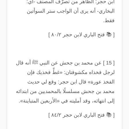
ابن حجر: الظاهر من تصرُّف المصنف -أي:
البخاري- أنه يرى أن الواجب ستر السوأتين
فقط
.
[
📚
فتح الباري لابن حجر ٨٠/٢
]
[ 15 ]
عن محمد بن جحش عن النبي ﷺ أنه قال
لرجل فخذاه مكشوفتان: «غطِّ فخذيك فإن
الفخذ عورة» قال ابن حجر: وقع لي حديث
محمد بن جحش مسلسلًا بالمحمديين من ابتدائه
إلى انتهائه، وقد أمليته في «الأربعين المتباينة
».
[
📚
فتح الباري لابن حجر ٨٤/٢
]