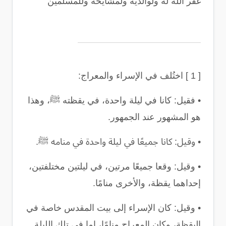
غفر الله له ولوالديه ولمشايخه وللمسلمين
[ 1 ]
اختُلف في الإسراء والمعراج
:
•
فقيل: كانا في ليلة واحدة، في يقظته ﷺ، وهذا
هو المشهور عند الجمهور
.
•
وقيل: كانا جميعًا في ليلة واحدة في منامه ﷺ
.
•
وقيل: وقعا جميعًا مرتين، في ليلتين مختلفتين،
إحداهما يقظة، والأخرى منامًا
.
•
وقيل: كان الإسراء إلى بيت المقدس خاصة في
اليقظة، وكان المعراج منامًا، إما في تلك الليلة