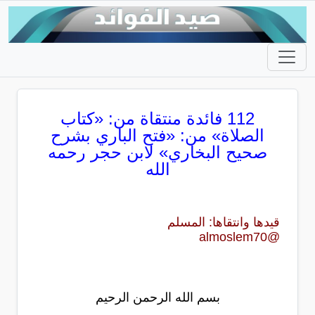
112 فائدة منتقاة من: «كتاب
الصلاة» من: «فتح الباري بشرح
صحيح البخاري» لابن حجر رحمه
الله
قيدها وانتقاها: المسلم
@almoslem70
بسم الله الرحمن الرحيم