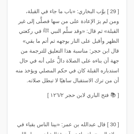
[ 29 ]
بوَّب البخاري: «باب ما جاء في القبلة،
ومن لم يرَ الإعادة على من سها فصلَّى إلى غير
القبلة» ثم قال: «وقد سلَّم النبي ﷺ في ركعتي
الظهر وأقبل على النار بوجهه ثم أتم ما بقي»
قال ابن حجر: مناسبة هذا التعليق للترجمة من
جهة أن بناءه على الصلاة دالٌّ على أنه في حال
استدباره القبلة كان في حكم المصلي ويؤخذ منه
أن من ترك الاستقبال ساهيًا لا تبطل صلاته
.
[
📚
فتح الباري لابن حجر ١٢٦/٢
]
[ 30 ]
قال عبدالله بن عمر: «بينا الناس بقباء في