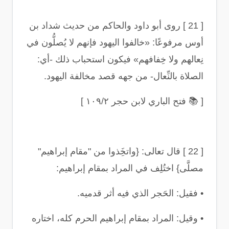
[ 21 ]
روى أبو داود والحاكم من حديث شداد بن
أوس مرفوعًا: «خالفوا اليهود فإنهم لا يُصلُّون في
نِعالهم ولا خِفافهم» فيكون استحباب ذلك -أي:
الصلاة بالنِّعال- من جهه قصد مخالفة اليهود
.
[
📚
فتح الباري لابن حجر ١٠٩/٢
]
[ 22 ]
قال تعالى: {واتخَِذوا من
"
مقام إبراهيم
"
مصلَّى} اختُلِف في المراد بمقام إبراهيم
:
•
فقيل: الحَجر الذي فيه أثر قدميه
.
•
وقيل: المراد بمقام إبراهيم الحرم كله، اختاره