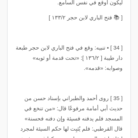
ليكون أوقع في نفس السامع
.
[
📚
فتح الباري لابن حجر ١٣٣/٢
]
[ 34 ] •
تنبيه: وقع في فتح الباري لابن حجر طبعة
دار طيبة [ ١٣٦/٢ ]: «تحت قدمة أو ثوبه»
وصوابه: «قدمه
».
[ 35 ]
روى أحمد والطبراني بإسناد حسن من
حديث أبي أمامة مرفوعًا قال: «من تنخع في
المسجد فلم يدفنه فسيئة وإن دفنه فحسنة»
قال القرطبي: فلم يُثبِت لها حكم السيئة لمجرد