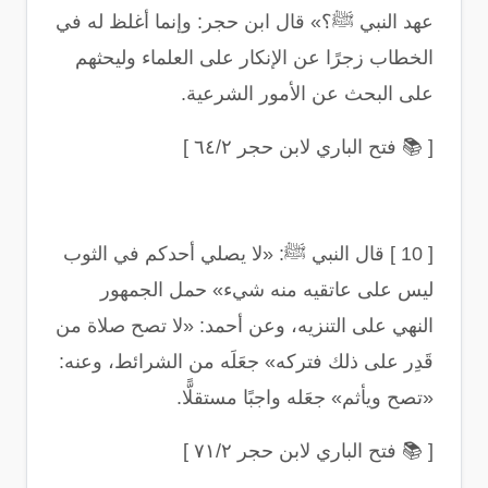
عهد النبي ﷺ؟» قال ابن حجر: وإنما أغلظ له في
الخطاب زجرًا عن الإنكار على العلماء وليحثهم
على البحث عن الأمور الشرعية
.
[
📚
فتح الباري لابن حجر ٦٤/٢
]
[ 10 ]
قال النبي ﷺ: «لا يصلي أحدكم في الثوب
ليس على عاتقيه منه شيء» حمل الجمهور
النهي على التنزيه، وعن أحمد: «لا تصح صلاة من
قَدِر على ذلك فتركه» جعَلَه من الشرائط، وعنه:
«تصح ويأثم» جعَله واجبًا مستقلًّا
.
[
📚
فتح الباري لابن حجر ٧١/٢
]