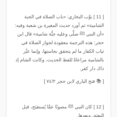
[ 11 ]
بوَّب البخاري: «باب الصلاة في الجبة
الشامية» ثم أورد حديث المغيرة بن شعبة وفيه:
«أن النبي ﷺ صلَّى وعليه جبُّة شامية» قال ابن
حجر: هذه الترجمة معقودة لجواز الصلاة في
ثياب الكفار ما لم يتحقق نجاستها، وإنما عبَّر
بالشامية مراعاةً للفظ الحديث، وكانت الشام إذ
ذاك دار كفر
.
[
📚
فتح الباري لابن حجر ٧٤/٢
]
[ 12 ]
كان النبي ﷺ مصونًا عمَّا يُستقبَح، قبل
البعثة، وبعدها
.