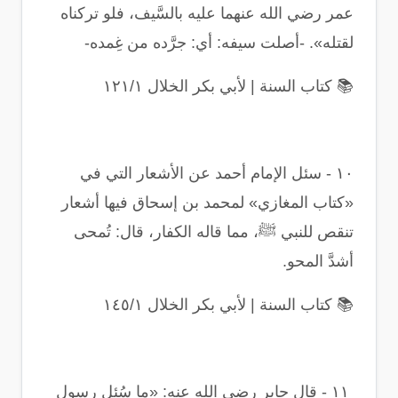
عمر رضي الله عنهما عليه بالسَّيف، فلو تركناه
لقتله». -أصلت سيفه: أي: جرَّده من غِمده
-
📚
كتاب السنة | لأبي بكر الخلال ١٢١/١
١٠
-
سئل الإمام أحمد عن الأشعار التي في
«كتاب المغازي» لمحمد بن إسحاق فيها أشعار
تنقص للنبي ﷺ، مما قاله الكفار، قال: تُمحى
أشدَّ المحو
.
📚
كتاب السنة | لأبي بكر الخلال ١٤٥/١
١١
-
قال جابر رضي الله عنه: «ما سُئِل رسول