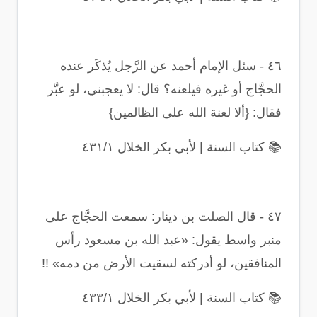
٤٦
-
سئل الإمام أحمد عن الرَّجل يُذكَر عنده
الحجَّاج أو غيره فيلعنه؟ قال: لا يعجبني، لو عبَّر
فقال: {ألا لعنة الله على الظالمين}
📚
كتاب السنة | لأبي بكر الخلال ٤٣١/١
٤٧
-
قال الصلت بن دينار: سمعت الحجَّاج على
منبر واسط يقول: «عبد الله بن مسعود رأس
المنافقين، لو أدركته لسقيت الأرض من دمه
» !!
📚
كتاب السنة | لأبي بكر الخلال ٤٣٣/١