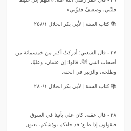
٢٦
-
قال عمر رضي الله عنه: «اللهم إني غليظٌ
فليِّني، وضعيفٌ فقوِّني
»
📚
كتاب السنة | لأبي بكر الخلال ٢٥٨/١
٢٧
-
قال الشعبي: أدركتُ أكثر من خمسمائة من
أصحاب النبي ﷺ، قالوا: إن عثمان، وعليًا،
وطلحة، والزبير في الجنة
.
📚
كتاب السنة | لأبي بكر الخلال ٢٨٠/١
٢٨
-
قال عقبة: كان علي يأتينا في السوق
فيقولون إذا طلع: قد جاءكم بوذشكم، يعنون