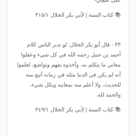
على عثمان
-
📚
كتاب السنة | لأبي بكر الخلال ٣١٥/١
٣٣
-
قال أبو بكر الخلال: لو تدبر الناس كلام
أحمد بن حنبل رحمه الله في كل شيء وعقلوا
معاني ما يتكلم به، وأخذوه بفهم وتواضع، لعلموا
أنه لم يكن في الدنيا مثله في زمانه أتبع منه
للحديث، ولا أعلم منه بمعانيه وبكل شيء،
والحمد لله
.
📚
كتاب السنة | لأبي بكر الخلال ٣٤٩/١