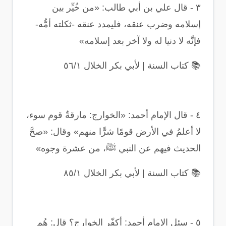
٣
-
قال علي بن أبي طالب: «من خُيِّر بين
إسلامه وضرب عنقه، فليمدد عنقه -ثكلته أمُّه-
فإنَّه لا دنيا له ولا آخر بعد إسلامه
»
📚
كتاب السنة | لأبي بكر الخلال ٥٦/١
٤
-
قال الإمام أحمد: «الخوارج: مارقةٌ قوم سوء،
لا أعلمُ في الأرض قومًا شرًّا منهم» وقال: «صحَّ
الحديث فيهم عن النبي ﷺ، من عشرة وجوه
»
📚
كتاب السنة | لأبي بكر الخلال ٨٥/١
٥
-
سئل الإمام أحمد: أكفّر الخوارج؟ قال: هُم