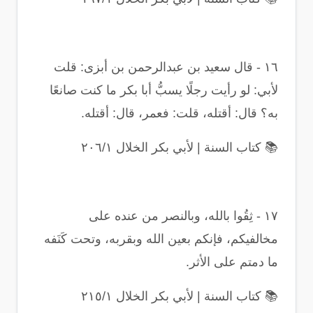
١٦
-
قال سعيد بن عبدالرحمن بن أبزى: قلت
لأبي: لو رأيت رجلًا يسبُّ أبا بكر ما كنت صانعًا
به؟ قال: أقتله، قلت: فعمر، قال: أقتله
.
📚
كتاب السنة | لأبي بكر الخلال ٢٠٦/١
١٧
-
ثِقُوا بالله، وبالنصر من عنده على
مخالفيكم، فإنكم بعين الله وبقربه، وتحت كَنَفه
ما دمتم على الأثر
.
📚
كتاب السنة | لأبي بكر الخلال ٢١٥/١