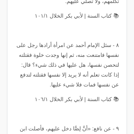
تُكلِّمهم، ولا تُصلِّي عليهم
.
📚
كتاب السنة | لأبي بكر الخلال ١٠١/١
٨
-
سئل الإمام أحمد عن امرأة أرادها رجل على
نفسها فامتنعت منه، ثم إنها وجدت خلوة فقتلته
لتحصن نفسها، هل عليها في ذلك شيء؟ قال:
إذا كانت تعلم أنه لا يريد إلا نفسها فقتلته لتدفع
عن نفسها فمات فلا شيء عليها
.
📚
كتاب السنة | لأبي بكر الخلال ١٠٦/١
٩
-
عن نافع: «أنَّ لِصًّا دخل عليهم، فأصلت ابن