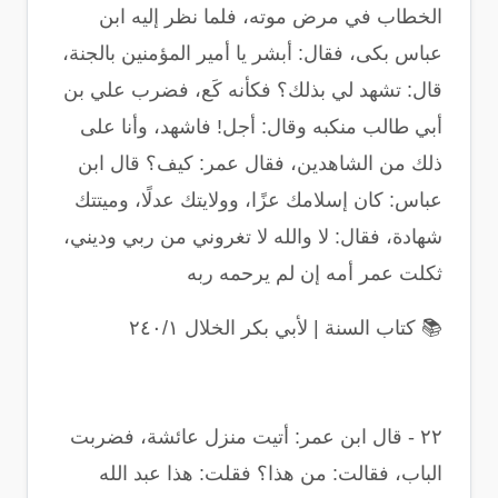
الخطاب في مرض موته، فلما نظر إليه ابن
عباس بكى، فقال: أبشر يا أمير المؤمنين بالجنة،
قال: تشهد لي بذلك؟ فكأنه كَع، فضرب علي بن
أبي طالب منكبه وقال: أجل! فاشهد، وأنا على
ذلك من الشاهدين، فقال عمر: كيف؟ قال ابن
عباس: كان إسلامك عزًا، وولايتك عدلًا، وميتتك
شهادة، فقال: لا والله لا تغروني من ربي وديني،
ثكلت عمر أمه إن لم يرحمه ربه
📚
كتاب السنة | لأبي بكر الخلال ٢٤٠/١
٢٢
-
قال ابن عمر: أتيت منزل عائشة، فضربت
الباب، فقالت: من هذا؟ فقلت: هذا عبد الله