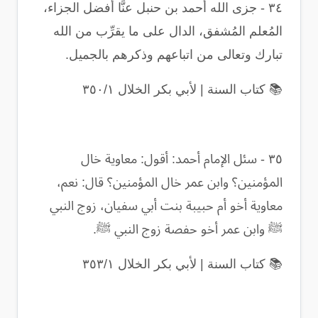
٣٤
-
جزى الله أحمد بن حنبل عنَّا أفضل الجزاء،
المُعلم المُشفق، الدال على ما يقرِّب من الله
تبارك وتعالى من اتباعهم وذكرهم بالجميل
.
📚
كتاب السنة | لأبي بكر الخلال ٣٥٠/١
٣٥
-
سئل الإمام أحمد: أقول: معاوية خال
المؤمنين؟ وابن عمر خال المؤمنين؟ قال: نعم،
معاوية أخو أم حبيبة بنت أبي سفيان، زوج النبي
ﷺ وابن عمر أخو حفصة زوج النبي ﷺ
.
📚
كتاب السنة | لأبي بكر الخلال ٣٥٣/١