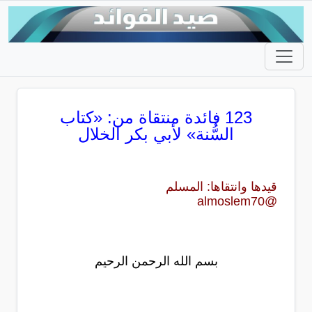
123 فائدة منتقاة من: «كتاب
السُّنة» لأبي بكر الخلال
قيدها وانتقاها: المسلم
@almoslem70
بسم الله الرحمن الرحيم