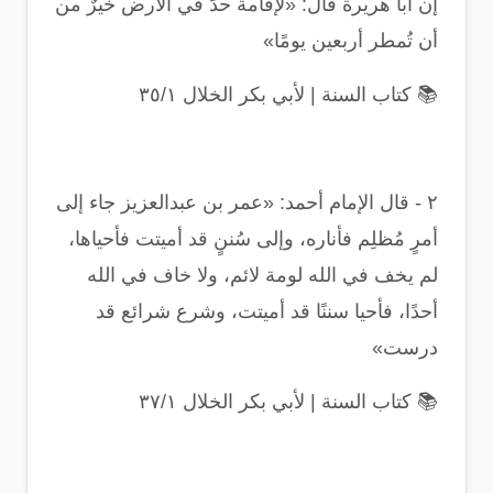
إن أبا هريرة قال: «لَإقامة حدٍّ في الأرض خيرٌ من
أن تُمطر أربعين يومًا
»
📚
كتاب السنة | لأبي بكر الخلال ٣٥/١
٢
-
قال الإمام أحمد: «عمر بن عبدالعزيز جاء إلى
أمرٍ مُظلِم فأناره، وإلى سُننٍ قد أميتت فأحياها،
لم يخف في الله لومة لائم، ولا خاف في الله
أحدًا، فأحيا سننًا قد أميتت، وشرع شرائع قد
درست
»
📚
كتاب السنة | لأبي بكر الخلال ٣٧/١