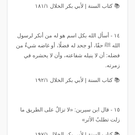
📚
كتاب السنة | لأبي بكر الخلال ١٨١/١
١٤
-
أسأل الله بكل اسم هو له من أنكر لرسول
الله ﷺ حقًا، أو جحد له فضلًا، أو غاضه شيءٌ من
فضله: أن لا ينيله شفاعته، وأن لا يحشره في
زمرته
.
📚
كتاب السنة | لأبي بكر الخلال ١٩٢/١
١٥
-
قال ابن سيرين: «لا تزالُ على الطريق ما
زلت تطلبُ الأثر
»
📚
كتاب السنة | لأبي بكر الخلال ١٩٧/١