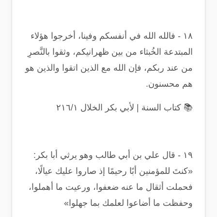
١٨
-
فالله الله في أنفسكم وفينا، أخرجوا هؤلاء
المبتدعة الخُبثاء من بين ظهرانيكم، وثقوا بالنَّصرِ
من عند ربكم، فإن الله مع الذين اتقوا والذين هو
هم محسنون
.
📚
كتاب السنة | لأبي بكر الخلال ٢١٦/١
١٩
-
قال علي بن أبي طالب وهو يرثي أبا بكر:
«كنتَ للمؤمنين أبًا رحيمًا إذ صاروا عليك عيالًا،
فحملت أثقال ما عنه ضعفوا، ورعيت ما أهملوا،
وحفظت ما أضاعوا لعلمك بما جهلوا
»