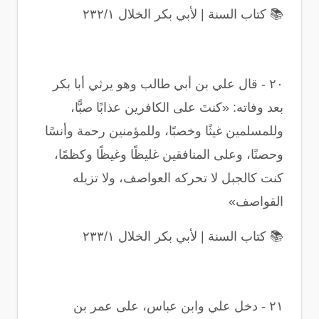
📚
كتاب السنة | لأبي بكر الخلال ٢٣٢/١
٢٠
-
قال علي بن أبي طالب وهو يرثي أبا بكر
بعد وفاته: «كنتَ على الكافرين عذابًا صبًّا،
وللمسلمين غيثًا وخصبًا، وللمؤمنين رحمة وأنسًا
وحصنًا، وعلى المنافقين غليظًا وغيظًا وكظمًا،
كنت كالجبل لا تحركه العواصف، ولا تزيله
القواصف
»
📚
كتاب السنة | لأبي بكر الخلال ٢٣٣/١
٢١
-
دخل علي وابن عباس، على عمر بن