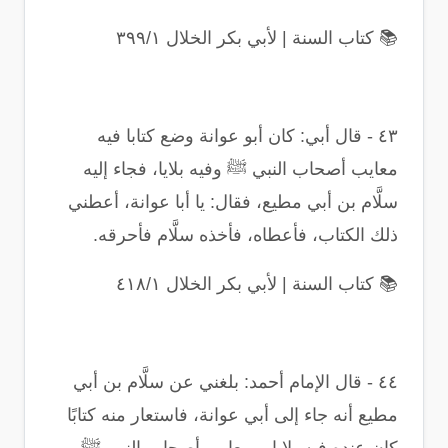
📚
كتاب السنة | لأبي بكر الخلال ٣٩٩/١
٤٣
-
قال أبي: كان أبو عوانة وضع كتابا فيه
معايب أصحاب النبي ﷺ وفيه بلايا، فجاء إليه
سلَّام بن أبي مطيع، فقال: يا أبا عوانة، أعطني
ذلك الكتاب، فأعطاه، فأخذه سلَّام فأحرقه
.
📚
كتاب السنة | لأبي بكر الخلال ٤١٨/١
٤٤
-
قال الإمام أحمد: بلغني عن سلَّام بن أبي
مطيع أنه جاء إلى أبي عوانة، فاستعار منه كتابًا