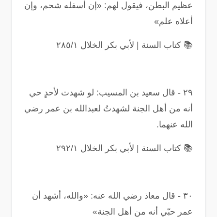
عظيم البطن، فيقول لهم: «إن أسفله شحم، وإن
أعلاه علم
»
📚
كتاب السنة | لأبي بكر الخلال ٢٨٥/١
٢٩
-
قال سعيد بن المسيب: لو شهدت لأحدٍ حي
أنه من أهل الجنة لشهدتُ لعبدالله بن عمر رضي
الله عنهما
.
📚
كتاب السنة | لأبي بكر الخلال ٢٩٢/١
٣٠
-
قال معاذ رضي الله عنه: «والله، أشهد أن
عمر حبّي أنه من أهل الجنة
»