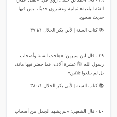
٣٨
-
قال أحمد بن حنبل: روي في: «تقتل عمارًا
الفئة الباغية» ثمانية وعشرون حديثًا، ليس فيها
حديث صحيح
.
📚
كتاب السنة | لأبي بكر الخلال ٣٧٦/١
٣٩
-
قال ابن سيرين: «هاجت الفتنة وأصحاب
رسول الله ﷺ عشرة آلاف، فما حضر فيها مائة،
بل لم يبلغوا ثلاثين
»
📚
كتاب السنة | لأبي بكر الخلال ٣٨٠/١
٤٠
-
قال الشعبي: «لم يشهد الجمل من أصحاب