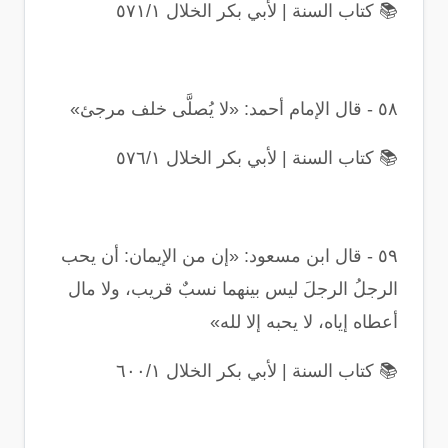
📚
كتاب السنة | لأبي بكر الخلال ٥٧١/١
٥٨
-
قال الإمام أحمد: «لا يُصلَّى خلف مرجئ
»
📚
كتاب السنة | لأبي بكر الخلال ٥٧٦/١
٥٩
-
قال ابن مسعود: «إن من الإيمان: أن يحب
الرجلُ الرجلَ ليس بينهما نسبٌ قريب، ولا مال
أعطاه إياه، لا يحبه إلا لله
»
📚
كتاب السنة | لأبي بكر الخلال ٦٠٠/١