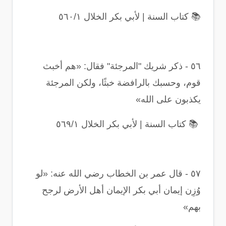
📚
كتاب السنة | لأبي بكر الخلال ٥٦٠/١
٥٦
-
ذكر شريك
"
المرجئة
"
فقال: «هم أخبث
قوم، وحسبك بالرافضة خبثًا، ولكن المرجئة
يكذبون على الله
»
📚
كتاب السنة | لأبي بكر الخلال ٥٦٩/١
٥٧
-
قال عمر بن الخطاب رضي الله عنه: «لو
وُزِن إيمان أبي بكر الإيمان أهل الأرض لرجح
بهم
»