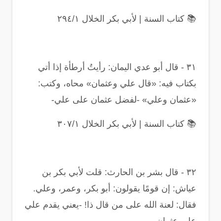
📚
كتاب السنة | لأبي بكر الخلال ٢٩٤/١
٣١
-
قال أبو عدي اليمان: رأيتُ أرطأة إذا أتي
بكتاب فيه: «قال علي وعثمان» محاه، وكتب:
«عثمان وعلي» -لفضل عثمان على علي
-
📚
كتاب السنة | لأبي بكر الخلال ٣٠٧/١
٣٢
-
قال بشر بن الحارث: قلت لأبي بكر بن
عياش: إن قومًا يقولون: أبو بكر، وعمر، وعلي.
فقال: لعنة الله على من قال ذا! -يعني يقدم علي