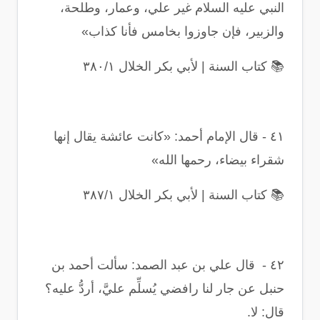
النبي عليه السلام غير علي، وعمار، وطلحة،
والزبير، فإن جاوزوا بخامس فأنا كذاب
»
📚
كتاب السنة | لأبي بكر الخلال ٣٨٠/١
٤١
-
قال الإمام أحمد: «كانت عائشة يقال إنها
شقراء بيضاء، رحمها الله
»
📚
كتاب السنة | لأبي بكر الخلال ٣٨٧/١
٤٢
-
قال علي بن عبد الصمد: سألت أحمد بن
حنبل عن جار لنا رافضي يُسلِّم عليَّ، أردُّ عليه؟
قال: لا
.