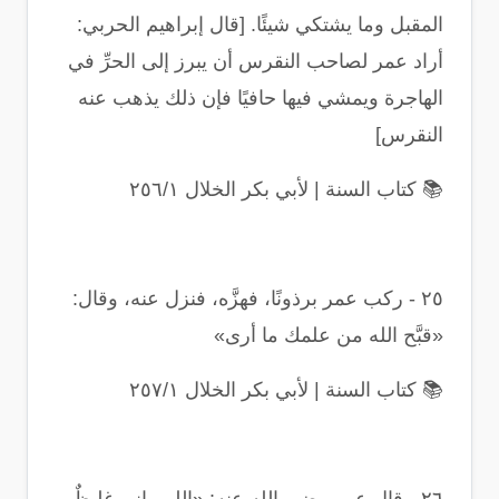
المقبل وما يشتكي شيئًا. [قال إبراهيم الحربي:
أراد عمر لصاحب النقرس أن يبرز إلى الحرِّ في
الهاجرة ويمشي فيها حافيًا فإن ذلك يذهب عنه
النقرس]
📚
كتاب السنة | لأبي بكر الخلال ٢٥٦/١
٢٥
-
ركب عمر برذونًا، فهزَّه، فنزل عنه، وقال:
«قبَّح الله من علمك ما أرى
»
📚
كتاب السنة | لأبي بكر الخلال ٢٥٧/١