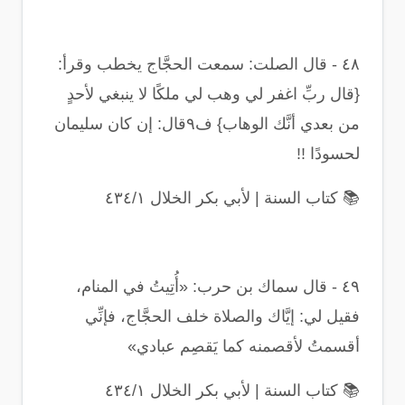
٤٨
-
قال الصلت: سمعت الحجَّاج يخطب وقرأ:
{قال ربِّ اغفر لي وهب لي ملكًا لا ينبغي لأحدٍ
من بعدي أنَّك الوهاب} ف٩قال: إن كان سليمان
لحسودًا
!!
📚
كتاب السنة | لأبي بكر الخلال ٤٣٤/١
٤٩
-
قال سماك بن حرب: «أُتِيتُ في المنام،
فقيل لي: إيَّاك والصلاة خلف الحجَّاج، فإنِّي
أقسمتُ لأقصمنه كما يَقصِم عبادي
»
📚
كتاب السنة | لأبي بكر الخلال ٤٣٤/١