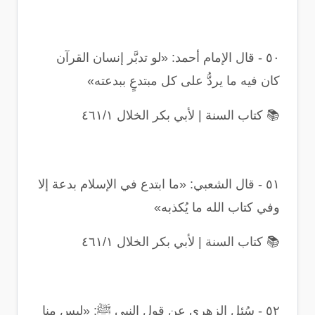
٥٠
-
قال الإمام أحمد: «لو تدبَّر إنسان القرآن
كان فيه ما يردُّ على كل مبتدعٍ ببدعته
»
📚
كتاب السنة | لأبي بكر الخلال ٤٦١/١
٥١
-
قال الشعبي: «ما ابتدع في الإسلام بدعة إلا
وفي كتاب الله ما يُكذبه
»
📚
كتاب السنة | لأبي بكر الخلال ٤٦١/١
٥٢
-
سُئِل الزهري عن قول النبي ﷺ: «ليس منا