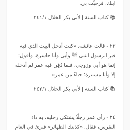
ابنك، فرحبَّت بي
.
📚
كتاب السنة | لأبي بكر الخلال ٢٤١/١
٢٣
-
قالت عائشة: «كنت أدخل البيت الذي فيه
قبر الرسول النبي ﷺ وأبي وأنا حاسرة، وأقول:
إنما هو أبي وزوجي، فلما دُفِن فيه عمر لم أدخله
إلا وأنا مستترة؛ حياءً من عمر
»
📚
كتاب السنة | لأبي بكر الخلال ٢٤٢/١
٢٤
-
رأى عمر رجلًا يشتكي رجليه، به داء
النقرس، فقال: «كذبتك الظهائر» فبرئ في العام