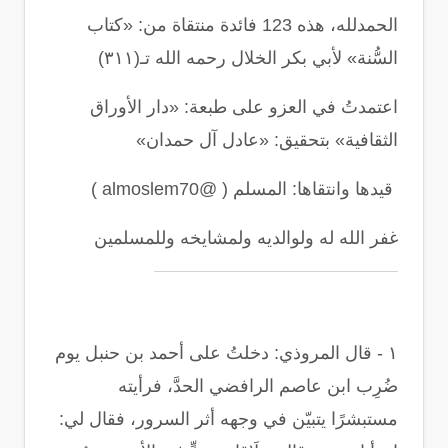
الحمدلله، هذه 123 فائدة منتقاة من: «كتاب
السُّنة» لأبي بكر الخلال رحمه الله تـ(٣١١)
اعتمدتُ في العزو على طبعة: «دار الأوراق
الثقافية» بتحقيق: «عادل آل حمدان
»
قيدها وانتقاها: المسلم
( @almoslem70 )
غفر الله له ولوالديه ولمشايخه وللمسلمين
١
-
قال المروذي: دخلتُ على أحمد بن حنبل يوم
ضُرِب ابن عاصم الرافضي الحدَّ، فرأيته
مستبشرًا يتبيّن في وجهه أثر السرور، فقال لي: