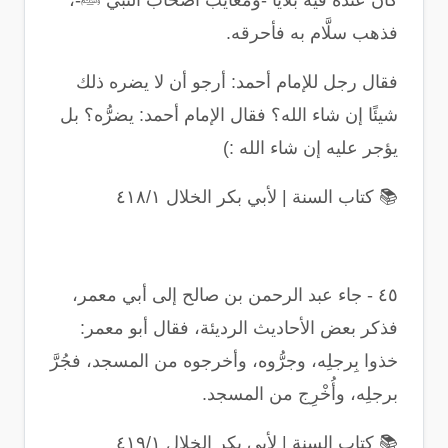
كان عنده فيه بلايا -ومعايب أصحاب النبي ﷺ-،
فذهب سلَّام به فأحرقه
.
فقال رجل للإمام أحمد: أرجو أن لا يضره ذلك
شيئًا إن شاء الله؟ فقال الإمام أحمد: يضرُّه؟ بل
يؤجر عليه إن شاء الله
:)
📚
كتاب السنة | لأبي بكر الخلال ٤١٨/١
٤٥
-
جاء عبد الرحمن بن صالح إلى أبي معمر،
فذكر بعض الأحاديث الرديئة، فقال أبو معمر:
خذوا بِرجلِه، وجرُّوه، وأخرجوه من المسجد، فجُرَّ
برجلِه، وأُخْرِج من المسجد
.
📚
كتاب السنة | لأبي بكر الخلال ٤١٩/١