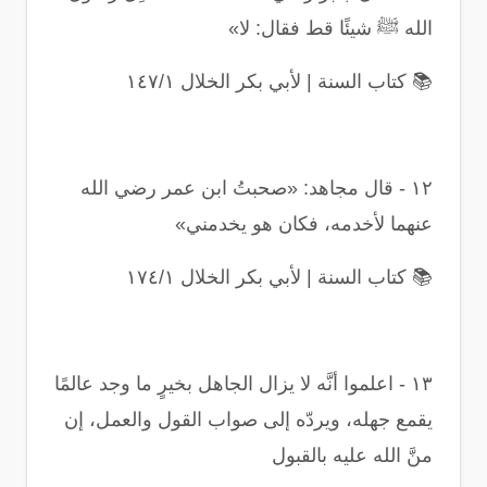
الله ﷺ شيئًا قط فقال: لا
»
📚
كتاب السنة | لأبي بكر الخلال ١٤٧/١
١٢
-
قال مجاهد: «صحبتُ ابن عمر رضي الله
عنهما لأخدمه، فكان هو يخدمني
»
📚
كتاب السنة | لأبي بكر الخلال ١٧٤/١
١٣
-
اعلموا أنَّه لا يزال الجاهل بخيرٍ ما وجد عالمًا
يقمع جهله، ويردّه إلى صواب القول والعمل، إن
منَّ الله عليه بالقبول