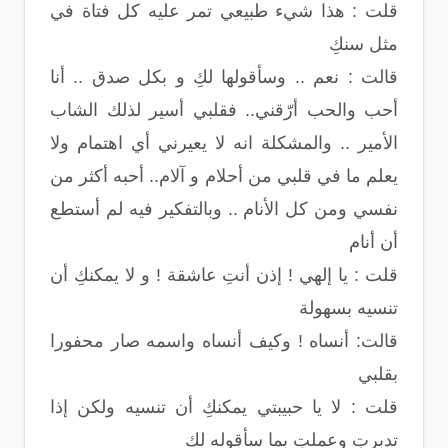
قلت : هذا شيء طبيعي تمر عليه كل فتاة في
مثل سنكِ
قالت : نعم .. وسأقولها لكِ و بكل صدق .. أنا
أحب والحب أرّقني.. فقلبي أسير لذلك الشاب
الأمير .. والمشكلة انه لا يعيرني أي اهتمام ولا
يعلم ما في قلبي من أحلام و آلام.. أحبه أكثر من
نفسي ومن كل الأنام .. وبالتفكير فيه لم أستطع
أن أنام
قلت : يا إلهي ! إذن أنتِ عاشقة ! و لا يمكنكِ أن
تنسيه بسهولة
قالت: أنساه ! وكيف أنساه واسمه صار محفورا
بقلبي
قلت : لا يا حبيبتي يمكنكِ أن تنسيه ولكن إذا
تدبرتِ وعملتِ بما سأقوله لكِ