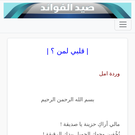
| قلبي لمن ؟ |
وردة امل
بسم الله الرحمن الرحيم
مالي أراكِ حزينة يا صديقة !
تُخْفين وجهكِ الجميل بيدكِ الرقيقة !