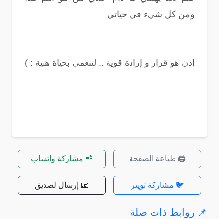
ومن كل شيء في حياتي
إذن هو قرار و إرادة قوية .. لتنعمي بحياة هنية : )
🖨️ طباعة الصفحة
📲 مشاركة واتساب
🐦 مشاركة تويتر
📧 إرسال لصديق
📌 روابط ذات صلة