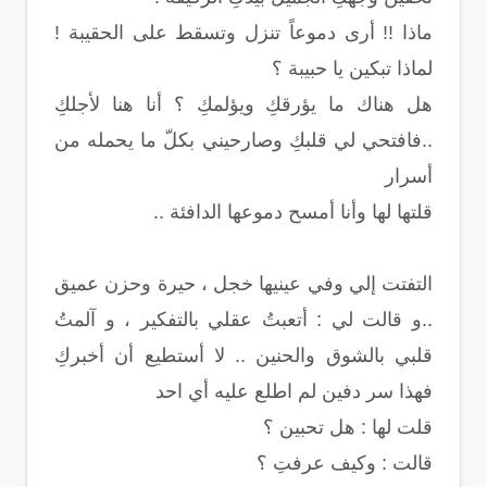
ماذا !! أرى دموعاً تنزل وتسقط على الحقيبة !
لماذا تبكين يا حبيبة ؟
هل هناك ما يؤرقكِ ويؤلمكِ ؟ أنا هنا لأجلكِ
..فافتحي لي قلبكِ وصارحيني بكلّ ما يحمله من
أسرار
قلتها لها وأنا أمسح دموعها الدافئة ..
التفتت إلي وفي عينيها خجل ، حيرة وحزن عميق
..و قالت لي : أتعبتُ عقلي بالتفكير ، و آلمتُ
قلبي بالشوق والحنين .. لا أستطيع أن أخبركِ
فهذا سر دفين لم اطلع عليه أي احد
قلت لها : هل تحبين ؟
قالت : وكيف عرفتِ ؟