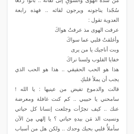
من شدة الهوى والشوقِ إلى لقائه .. باتوا رُكّعا
سُجّدا يناجونه ويرجون لقائه .. فهذه رابعة
العدوية تقول :
عرفت الهوى مذ عرفتُ هواكَ
وأغلقتُ قلبي عما سواكَ
وبت أناجيك يا من يرى
خفايا القلوب ولسنا نراكَ
هذا هو الحب الحقيقي .. هذا هو الحب الذي
يجب أن يملأ قلبكِ
قالت والدموع تفيض من عينيها : يا الله !
سامحني يا حبيبي .. كم كنت غافلة ومعرضة
عنك .. كيف تجرّأت وجلعت إنسانا كل حياتي
ونسيت الذ مَن بيدهِ حياتي ؟ يا إلهي مِنَ الآن
سأملأُ قلبي بحبك وحدك .. ولكن هل من أسباب