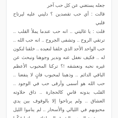
جعله يستغني عن كل حب آخر
قالت : أي حب تقصدين ؟ دليني عليه ليرتاح
قلبي
قلت : يا غاليتي .. انه حب عندما يملأ القلب ..
ترتقي الروح .. وتشفى الجروح .. انه حب الله ..
حب الواحد الأحد الذي خلقنا لنعبده .. خلقنا لنكون
له .. فكيف نغفل عنه وندير وجوهنا ونبحث عن
غيره نحبه ونعشقه !؟ تركنا المحبوب الأعظم
الباقي الدائم .. وذهبنا لمحبوب فانٍ لا ينفعنا ..
حب الله هو أسمى وأرقى حب في الوجود ..
القلب بدونه قاسِ كالحجارة .. ذاق حلاوته
العشاق .. ولم يرتاحوا إلا بالوقوف بين يدي
محبوبهم في الليالي والأسحار .. لم يناموا الليل