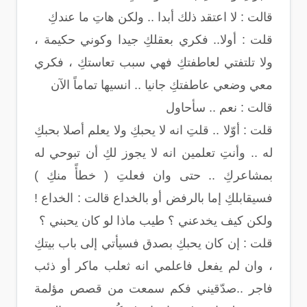
قالت : لا اعتقد ذلك أبدا .. ولكن هاتِ ما عندكِ
قلت : أولا.. فكري بعقلكِ جيدا وكوني حكيمة ،
ولا تلتفتي لعاطفتكِ فهي سبب تعاستكِ ، فكري
معي وضعي عاطفتكِ جانيا .. انسيها تماماً الآن
قالت : نعم .. سأحاول
قلت : أوّلا .. قلتِ انه لا يحبكِ ولا يعلم أصلا بحبكِ
له .. وأنتِ تعلمين انه لا يجوز لكِ أن تبوحي له
بمشاعركِ .. حتى وان فعلتِ ( خطأً منكِ )
فسيقابلكِ إما بالرفض أو بالخداع قالت : الخداع !
ولكن كيف يخدعني ؟ طيب ماذا لو كان يحبني ؟
قلت : إن كان يحبكِ بصدق فسيأتي إلى باب بيتكِ
، وان لم يفعل فاعلمي انه ثعلب ماكر أو ذئب
فاجر ..صدّقيني فكم سمعت من قصص مؤلمة