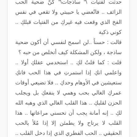
حدثت لفتيات \" ساذجات\" كُنّ ضحية الحب
الزائف .. فاتّعضي يا حبيبتي ولا تقعي في نفس
الفخ الذي وقعت فيه غيركِ من الفتيات قبلكِ ..
كوني ذكية
قالت : حسناً ..لن اسمح لنفسي أن أكون ضحية
ساذجة ، ولكن المشكلة كيف أتخلص من حبه ؟
قلت : كما قلتُ لكِ .. استخدمي عقلكِ أولا ..
واعلمي انكِ إذا استمرتِ في هذا الحب فانكِ
ستعيشين في الأوهام وحدكِ .. فلا تضيعي أوقات
عمركِ الغالي بحب وهمي لا ينفعكِ بل ويجلب
الحزن لقلبكِ .. هذا القلب الغالي الذي وهبه الله
لكِ .. إنه أمانة يجب أن تحسني مراعاتها .. هذا
القلب لا يرتاح ولا يطمئن إلا إذا مُلأ بالحب
الحقيقي .. الحب الفطري الذي إذا دخل القلب ..