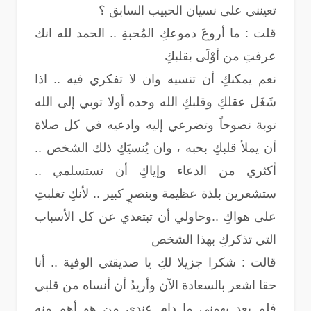
تعينني على نسيان الحبيب السابق ؟
قلت : ما أروعَ دموعكِ المُحبةِ .. الحمد لله انك
عرفتِ من أوْلَى بقلبكِ
نعم يمكنكِ أن تنسيه وان لا تفكري فيه .. اذا
شَغَل عقلكِ وقلبكِ الله وحده أولا توبي إلى الله
توبة نصوحاً وتضرعي إليه وادعيه في كل صلاة
أن يملأ قلبكِ بحبه ، وان يُنسيَكِ ذلك الشخص ..
أكثري من الدعاء وإياكِ أن تستسلمي ..
ستشعرين بلذة عظيمة وبنصرٍ كبير .. لأنكِ تغلبتِ
على هواكِ ..وحاولي أن تبتعدي عن كل الأسباب
التي تذكركِ بهذا الشخص
قالت : شكرا جزيلا لكِ يا صديقتي الوفية .. أنا
حقا اشعر بالسعادة الآن وأريدُ أن أنساه من قلبي
فلم يعد يهمني ما دام عندي من هو أهم منه