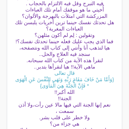
فيه التبرج وقل فيه الالتزام بالحجاب .
أُخيتي ما هو موقفك أمام تلك العباءات
المزركشة التي امتلأت بالبهرجة والألوان؟
هل تحدثك نفسك حينما ترين أخريات يلبسن تلك
العباءات المغرية؟
وتقولين : لِم لم أكون مثلهن؟
فما الذي يجب عليك فعله حينما تحدثك نفسك؟!
هيا لنذهب أنا وأنتي إلى كتاب الله ونتصفحه،
سنجد فيه العلاج والحل..
لنقرأ هذه الآية من كتاب الله سبحانه.
ماهي الآية!! هيا لنقرأها بتدبر..
قال تعالى
{وَأَمَّا مَنْ خَافَ مَقَامَ رَبِّهِ وَنَهَى النَّفْسَ عَنِ الْهَوَى
* فَإِنَّ الْجَنَّةَ هِيَ الْمَأْوَى}
الله أكبر!!
الجنة!!
نعم إنها الجنة التي فيها مالا عين رأت،ولا أذن
سمعت ،
ولا خطر على قلب بشر.
هي جزاء من؟