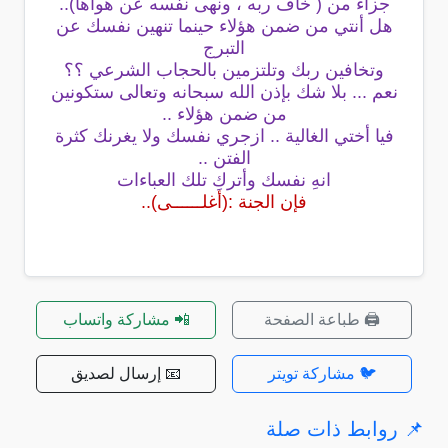
جزاء من ( خاف ربه ، ونهى نفسه عن هواها)..
هل أنتي من ضمن هؤلاء حينما تنهين نفسك عن
التبرج
وتخافين ربك وتلتزمين بالحجاب الشرعي ؟؟
نعم ... بلا شك بإذن الله سبحانه وتعالى ستكونين
من ضمن هؤلاء ..
فيا أختي الغالية .. ازجري نفسك ولا يغرنك كثرة
الفتن ..
انهِ نفسك وأتركِ تلك العباءات
فإن الجنة :(أغلــــــى)..
🖨️ طباعة الصفحة
📲 مشاركة واتساب
🐦 مشاركة تويتر
📧 إرسال لصديق
📌 روابط ذات صلة