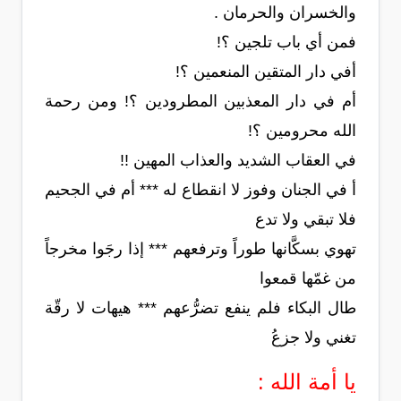
والخسران والحرمان .
فمن أي باب تلجين ؟!
أفي دار المتقين المنعمين ؟!
أم في دار المعذبين المطرودين ؟! ومن رحمة
الله محرومين ؟!
في العقاب الشديد والعذاب المهين !!
أ في الجنان وفوز لا انقطاع له *** أم في الجحيم
فلا تبقي ولا تدع
تهوي بسكَّانها طوراً وترفعهم *** إذا رجَوا مخرجاً
من غمّها قمعوا
طال البكاء فلم ينفع تضرُّعهم *** هيهات لا رقّة
تغني ولا جزعُ
يا أمة الله :