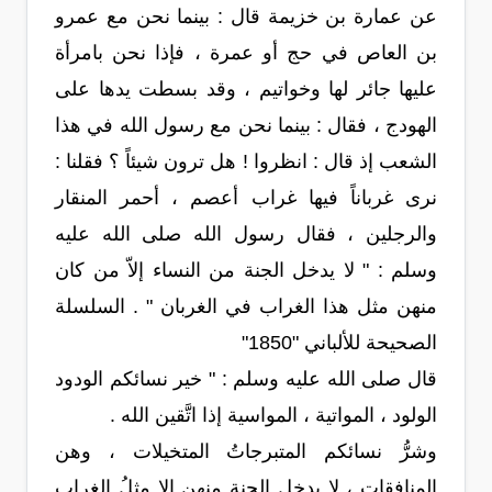
عن عمارة بن خزيمة قال : بينما نحن مع عمرو
بن العاص في حج أو عمرة ، فإذا نحن بامرأة
عليها جائر لها وخواتيم ، وقد بسطت يدها على
الهودج ، فقال : بينما نحن مع رسول الله في هذا
الشعب إذ قال : انظروا ! هل ترون شيئاً ؟ فقلنا :
نرى غرباناً فيها غراب أعصم ، أحمر المنقار
والرجلين ، فقال رسول الله صلى الله عليه
وسلم : " لا يدخل الجنة من النساء إلاّ من كان
منهن مثل هذا الغراب في الغربان " . السلسلة
الصحيحة للألباني "1850"
قال صلى الله عليه وسلم : " خير نسائكم الودود
الولود ، المواتية ، المواسية إذا اتَّقين الله .
وشرُّ نسائكم المتبرجاتُ المتخيلات ، وهن
المنافقات ، لا يدخل الجنة منهن إلا مثلُ الغراب