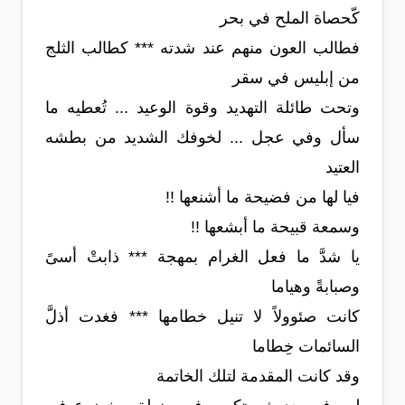
كّحصاة الملح في بحر
فطالب العون منهم عند شدته *** كطالب الثلج
من إبليس في سقر
وتحت طائلة التهديد وقوة الوعيد ... تُعطيه ما
سأل وفي عجل ... لخوفك الشديد من بطشه
العتيد
فيا لها من فضيحة ما أشنعها !!
وسمعة قبيحة ما أبشعها !!
يا شدَّ ما فعل الغرام بمهجة *** ذابتْ أسىً
وصبابةً وهياما
كانت صئوولاً لا تنيل خطامها *** فغدت أذلَّ
السائمات خِطاما
وقد كانت المقدمة لتلك الخاتمة