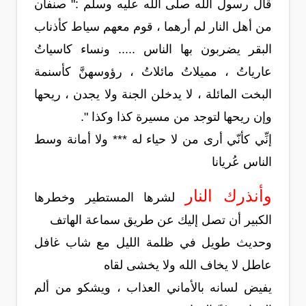
قال رسول الله صلى الله عليه وسلم :" صنفان
من أهل النار لم أرهما ، قوم معهم سياط كأذناب
البقر يضربون بها الناس ..... ونساء كاسياتُ
عارياتُ ، مميلاتُ مائلاتُ ، رؤوسهنَّ كأسنمة
البخت المائلة ، لا يدخلن الجنة ولا يجدن ، ريحها
وإن ريحها لتوجد من مسيرة كذا وكذا ".
إنِّي كأنّي أرى من لا حياء له *** ولا أمانة وسط
الناس عُريانا
وأنذرك النار
لشرها المستطير وخطرها
الكبير أن تصل إليك عن طريق سماعة الهاتف
وحديث طويل في ظلمة الليل مع شاب غافل
عاطل لا يخاف الله ولا يخشى لقاه
يفيض لسانه بالأماني العذاب ، ويشكو من ألم