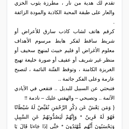
تقدم لك هدية من نار ، مطرزة بثوب الخزي
والعار على طبقة المحبة الكاذبة والمودة الزائفة
.
كرقم هاتف لشاب كاذب سارق للأعراض أو
شريط ساقط لفكر هابط مرسوم الأهداف
معلوم الأغراض أو فليم خبيث لمنهج سخيف أو
منظر غير شريف أو عفيف أو صورة خليعة تهيج
الغريزة الكامنة ، وتوقظ الفتّنة النائمة ، لتصبح
عارمة وعلى الفكر جاثمة ..
فتبحثي عن السبيل للبديل .. فتقعي في الآيادي
الآثمة .. وتصبحي – والهفتي عليك – نادمة !!
{ وَمَن يَعْشُ عَن ذِكْرِ الرَّحْمَنِ نُقَيِّضْ لَهُ شَيْطَانًا
فَهُوَ لَهُ قَرِينٌ * وَإِنَّهُمْ لَيَصُدُّونَهُمْ عَنِ السَّبِيلِ
وَيَحْسَبُونَ أَنَّهُم مُّهْتَدُونَ * حَتَّى إِذَا جَاءنَا قَالَ يَا