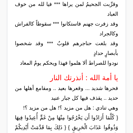
وقرِّبت الجحيمُ لمن يراها *** فيا لله من خوف
العباد
وقد زفرت جهنم فاستكانوا *** سقوطاً كالفراش
وكالجراد
وقد بلغت حناجرهم قلوبٌ *** وقد شخصوا
بأبصارٍ حدادٍ
نودوا للصراط ألا هلموا فهذا ويحكم يومُ المعاد
يا أمة الله : أنذرتك النار
فحرها شديد ... وقعرها بعيد .. ومقامع أهلها من
حديد .. يقذف فيها كل جبار عنيد
وهي تنادي : هل من مزيد ؟! هل من مزيد ؟!
{ كُلَّمَا أَرَادُوا أَن يَخْرُجُوا مِنْهَا مِنْ غَمٍّ أُعِيدُوا فِيهَا
وَذُوقُوا عَذَابَ الْحَرِيقِ } { ذَلِكَ بِمَا قَدَّمَتْ أَيْدِيكُمْ