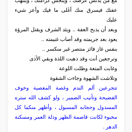
مع من يدنس عرضك ، وينجس كرامتك ، وينتهب
عفتك فيسرق منك أغَلى ما فيك وأعز شيء
عليك
وبعد أن يذبح العفة .. ويئد الشرف ويقتل المرؤة
يعود بعد جريمته وقد أصاب غنيمته ..
بنفس غاز فائز منتصر غير منكسر ..
وترجعين أنت وقد ذهبت اللذة وبقي الأذى
وغابت المتعة وظلت اللوعة
وتلاشت الشهوة وجاءت الشقوة
تتجرعين ألم الندم وغصة المعصية وخوف
الفضيحة وتأنيب الضمير ، ولو كشف الله ستره
المسدول وحجابه المسبول ، وأظهر منكما كل
مخبوء لكانت قاصمة الظهر وذلة العمر ومسكنة
الدهر .