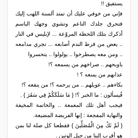
يستفيق !!
فإني من خوفي عليك أن تمتد ألسنة اللهب إليك
فتحرق جلدك الناعم وتشوي وجهك الباسم
أذكرك بتلك اللحظة المروّعة ... لإبليس في النار
.. يعض من فرط الندم أصابعه ... تجري مدامعه
.. ومن معه يصطرخوا .. يولولوا .. يتحسروا
ياويحهم .. صراخهم من يسمعه ؟!
عذابهم من يمنعه ؟ !
بكاءهم .. عويلهم .. من يرحمه ؟! من ينفعه ؟!
فُيسألون : ما الخبر ؟! { مَا سَلَكَكُمْ فِي سَقَرَ } .
فيجب أهل تلك المعمعة .. والخاتمة المخيفة
والنهاية المفجعة : إنها الفريضة المضيعة.
{ لَمْ نَكُ مِنَ الْمُصَلِّينَ } فقطعنا كل صلة لنا بمن
هو أقرب إلينا من حبل الوتين .