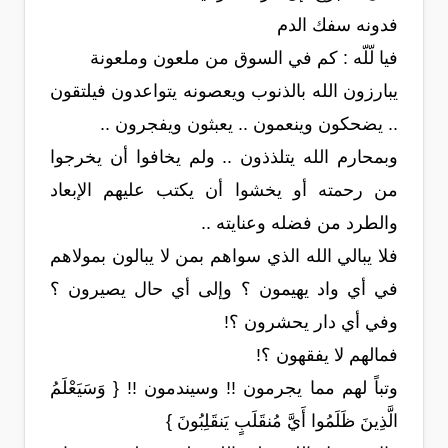
فدونه سفك الدم
فيا لّلّه : كم في السوق من ملعون وملعونة
يبارزون الله بالذنوب ويعصونه يتواعدون فيلتقون
.. يضحكون وينعمون .. يعبثون ويفجرون ..
وبمحارم الله يتلذذون .. ولم يخافوا أن يخرجوا
من رحمته أو يخشوا أن يكتب عليهم الإبعاد
والطرد من فضله وعنايته ..
فلا يبالي الله الذي سواهم بمن لا يبالون بمولاهم
في أي واد يهيمون ؟ وإلى أي حال يصيرون ؟
وفي أي دار يحشرون ؟!
فمالهم لا يفقهون ؟!
وتباً لهم مما يجرمون !! وسيندمون !! { وَسَيَعْلَمُ
الَّذِينَ ظَلَمُوا أَيَّ مُنقَلَبٍ يَنقَلِبُونَ }