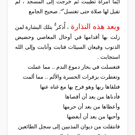
أيُّما امرأة تطيبت ثم خرجت إلى المسجد ، لم
تقبل لها صلاة حتى تغتسل ً". صحيح الجامع
وبعد هذه النذارة
، أُذكر ُّ بتلك البشارة لمن
زلت بها أقدامها في أوحال المعاصي وحضيض
الذنوب وقيعان السيئات فتابت وأنابت وإلى الله
استجابت .
فتغسلت في بحار دموع الندم .. مما عملت
وتعطرت بزفرات الحسرة والألم .. مما ألمت
فتلقاها ربها وهو فرح بها مع غناه عنها
فأدناها من بعد أن أقصاها
وأعطاها من بعد أن حرمها
وأحبها من بعد أن أبغضها
فانتقلت من ديوان المذنبين إلى سجل الطائعين