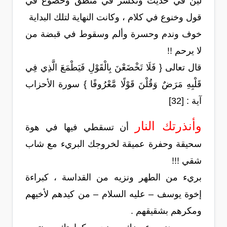
لين في حديث وتكسر في منطق وخضوع في
قول وخنوع في كلام ، وكانت النهاية لتلك البداية
خوف وندم وحسرة وألم وسقوط في قبضة من
لا يرحم !!
قال تعالى { فَلَا تَخْضَعْنَ بِالْقَوْلِ فَيَطْمَعَ الَّذِي فِي
قَلْبِهِ مَرَضٌ وَقُلْنَ قَوْلًا مَّعْرُوفًا } سورة الأحزاب
آية : [32]
وأنذرتك النار
أن تسقطي فيها في هوة
سحيقة وحفرة عميقة لخروجك البريء مع شاب
شقي !!!
بريء من الطهر ونزيه من القداسة ، كبراءة
إخوة يوسف – عليه السلام – من كيدهم لأخيهم
ومكرهم بشقيقهم .