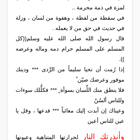
لمزة في ذمة محرمة ..
في سقطة من لفظة ، وهفوة من لسان ، وزلة
في حديث في حق من لا يعمله .
قال رسول الله صلى الله عليه وسلم((كل
المسلم على المسلم حرام دمه وماله وعرضه
)).
إذا رُمت أن تحيا سليماً من الرَّدى *** ودينك
موفور وعرضك صيّن ُ
فلا ينطق منك اللِّسان بسوأة ٍ *** فكلُّلك سوءات
وللناس ألسُنُ
وعيناك إن أبدت إليك معائباً *** فدعها ، وقل يا
عين للناس أعين
وأنذرتك النار
لحرارتها المتناهية وعيونها