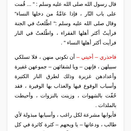
قال رسول الله صلى الله عليه وسلم : " ... قُمت
على باب النّار ، فإذا عامَّةُ من دخلها النساء"
وقال صلى الله عليه وسلم :" اطّلعتُ في الجنة
فرأيتُ أكثر أهلها الفقراء ، واطّلعتُ في النار
فرأيت أكثر أهلها النساء " .
فاحذري – أخيتي –
أن تكوني منهن ، فلا تسلكي
سبيلهن ، فإنهن – ويا لشقائهن – جموعهن غفيرة
وأعدادهن غزيرة وذلك لطرق النار الكثيرة
وأسباب الوقوع فيها والعذاب بها الوفيرة ، فقد
حُفّت بالشهوات ، وزينت بالنزوات ، وأحيطت
بالملذات .
فأبوابها مشرعة لكل راغب ، وأسبابها مبذولة لأي
طالب ، ودعاتها – يا ويحهم – كثرة كاثرة في كل