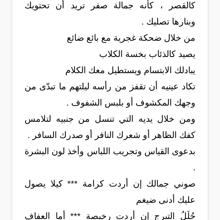
كالقصر ، كأنه جمالة صفر تريد أن تحتويك
وبنارها تصليك .
من خلال ضحكة غجرية مع بائع ضائع
يصيد كالذئاب بخسة الكلاب
يبادلك الابتسام ويستطيل معك الكلام
تكاد عينيه أن تقفز من رأسه ليلتهم ما تبدّى من
وجهك المكشوف أو بلبس الشفوف .
ومن خلال يديه التي تنسل من جنبيه لتلامس
كفك الظاهر أو شعرك النافر أو صدرك السافر .
بدعوى القياس وتجريب اللباس وأخذ لون البشرة
.
صوني جمالك إن أردت كرامة *** كيلا يصول
عليك أدنى ضيغم
حُلَلُ التبرج إن أردت رخيصة *** أما العفاف