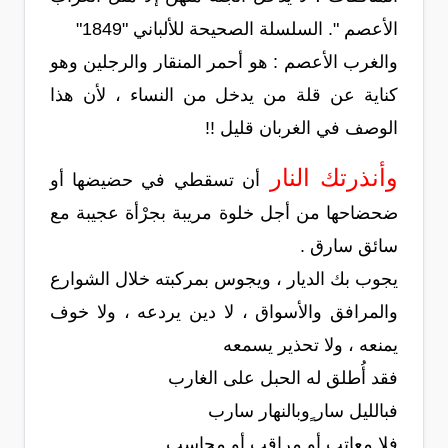
الأعصم ". السلسلة الصحيحة للألباني "1849"
والغرب الأعصم : هو أحمر المنقار والرجلين وهو
كناية عن قلة من يدخل من النساء ، لأن هذا
الوصف في الغربان قليل !!
وأنذرتك النار
أن تسقطي في حضيضها أو
ضحضاحها من أجل خلوة مريبة بجرْأة عجيبة مع
سائق سارق .
يجوب بك الديار ، ويجوس بمركبته خلال الشوارع
والمرافق والأسواق ، لا دين يردعه ، ولا خوف
يمنعه ، ولا تحذير يسمعه
فقد أُطلق له الحبل على الغارب
فبالليل سار ٍوبالنهار سارب
فلا معاتب أو مراقب أو محاسب