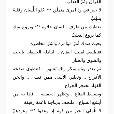
الفراق ومُرِّ العذاب.
لا خير في ودِّ امرئ متملّق *** حُلو اللِّسان وقلبهُ
يتلهَّبُ
يعطيك من طرف اللسان حلاوة *** ويروغ منك
كما يروغ الثعلبُ
يحيك ضدك أمرَّ مؤامرة وأشرَّ مخاطرة
فتطلقي لقلبك العنان .. ليبادله الخفقان بالحب
والشوق والحنان
ثم يغدر وبك يمكر ولك يُشهر .. فتنطوي صفحة
الأفراح .. وتعلني الأسى ممن قسى .. واثخن
الفؤاد بخنجر الجراح
ويسقط القناع ، وتظهر الحقيقة .. فإذا به من
أبشع السباع ، ملتحف بديباجة ناعمة رقيقة .
لا تأملي الخير من قوم إذ وعدوا *** وعودهمْ