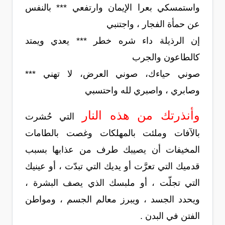
واستمسكي بعرا الإيمان وارتفعي *** بالنفس
عن حمأة الفجار ، واجتنبي
إن الرذيلة داء شره خطر *** يعدي ويمتد
كالطاعون والجرب
صوني حياءك، صوني العرض، لا تهني ***
وصابري ، واصبري لله واحتسبي
وأنذرتك من هذه النار
التي حُشرت
بالآفات وملئت بالمهلكات وغصت بالطامات
المخيفات أن يصيبك طرف من عذابها بسبب
قدميك التي تعرَّت أو يديك التي تبدّت ، أو عينيك
التي تجلّت ، أو ملبسك الذي يصف البشرة ،
ويحدد الجسد ، ويبرز معالم الجسم ، ومواطن
الفتن في البدن .