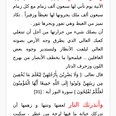
الآنية يوم تأتي لها سبعون ألف زمام مع كل زمام
سبعون ألف ملك يجرونها لها تغيظاً وزفيراً . تكاد
تميز من الغيظ وهي تفور وبحرها تثور .
أن يصلك شيء من حرارتها من أجل أن تنتعلي
كعبك العالي الذي يطرق وجه الأرض بصوته
العالي ليلفت الأنظار ولتستدير وجوه بعض
الغافلين .. فيلمحوا ما يخطف الأبصار من بهرج
اللون وزخرف الدثار
قال تعالى :{ وَلَا يَضْرِبْنَ بِأَرْجُلِهِنَّ لِيُعْلَمَ مَا يُخْفِينَ
مِن زِينَتِهِنَّ وَتُوبُوا إِلَى اللَّهِ جَمِيعًا أَيُّهَا الْمُؤْمِنُونَ
لَعَلَّكُمْ تُفْلِحُونَ } سورة النور آية : [31]
وأنذرتك النار
لعفنها ونتنها و زهمها أن
تدركك خباثة ما فيها لزخة من عطر ، سكبت