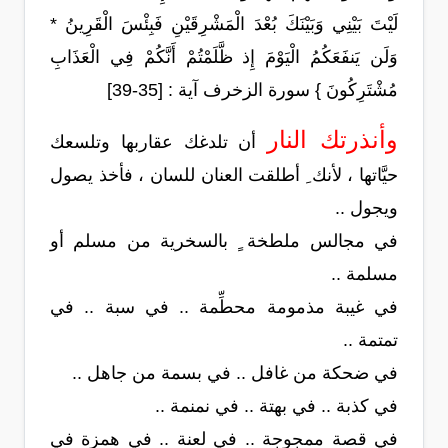
لَيْتَ بَيْنِي وَبَيْنَكَ بُعْدَ الْمَشْرِقَيْنِ فَبِئْسَ الْقَرِينُ *
وَلَن يَنفَعَكُمُ الْيَوْمَ إِذ ظَّلَمْتُمْ أَنَّكُمْ فِي الْعَذَابِ
مُشْتَرِكُونَ } سورة الزخرف آية : [35-39]
وأنذرتك النار
أن تلدغك عقاربها وتلسعك
حيَّاتها ، لأنك ِ أطلقت العنان للسان ، فأخذ يصول
ويجول ..
في مجالس ملطخة ٍ بالسخرية من مسلم أو
مسلمة ..
في غيبة مذمومة محطِّمة .. في سبة .. في
تمتمة ..
في ضحكة من غافل .. في بسمة من جاهل ..
في كذبة .. في بهتة .. في نمنمة ..
في قصة ممجوجة .. في لعنة .. في همزة في