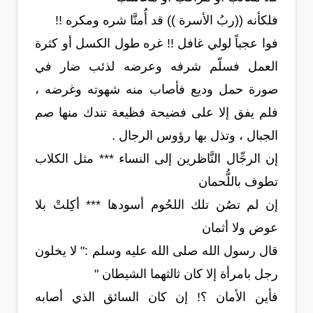
فلكأنه ((ربُ الأسرة )) قد أُمنَّا شره ومكره !!
فوا عجباً لولي غافل !! غره طول الكسل أو كثرة
العمل فسلّم شرفه وعرضه لذئب ضار في
صورة حمل وديع فأصاب منه شهوته وغرضه ،
فلم يفق إلا على فضيحة فظيعة تندك منها صم
الجبال ، وتذل بها رؤوس الرجال .
إن الرجِّال النَّاظرين إلى النساء *** مثل الكلاب
تطوف باللُّحمان
إن لم تصُن تلك اللحُوم أسودها *** أكِلتْ بلا
عوض ولا أثمان
قال رسول الله صلى الله عليه وسلم :" لا يخلون
رجل بامرأة إلا كان ثالثهما الشيطان "
فأين الأمان ؟! إن كان السائق الذي أصابه