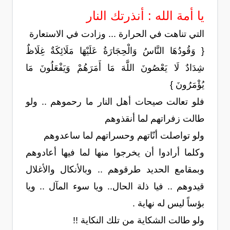
يا أمة الله : أنذرتك النار
التي تناهت في الحرارة ... وزادت في الاستعارة
{ وَقُودُهَا النَّاسُ وَالْحِجَارَةُ عَلَيْهَا مَلَائِكَةٌ غِلَاظٌ
شِدَادٌ لَا يَعْصُونَ اللَّهَ مَا أَمَرَهُمْ وَيَفْعَلُونَ مَا
يُؤْمَرُونَ }
فلو تعالت صيحات أهل النار ما رحموهم .. ولو
طالت زفراتهم لما أنقذوهم
ولو تواصلت أنّاتهم وحسراتهم لما ساعدوهم
وكلما أرادوا أن يخرجوا منها لما فيها أعادوهم
وبمقامع الحديد طرقوهم .. وبالأنكال والأغلال
قيدوهم .. فيا ذلة الحال.. ويا سوء المآل .. ويا
بؤساً ليس له نهاية .
ولو طالت الشكاية من تلك النكاية !!