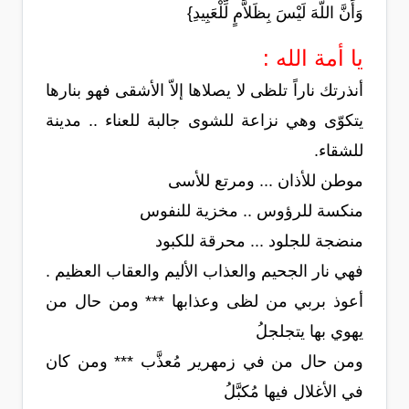
وَأَنَّ اللّهَ لَيْسَ بِظَلاَّمٍ لِّلْعَبِيدِ}
يا أمة الله :
أنذرتك ناراً تلظى لا يصلاها إلاّ الأشقى فهو بنارها
يتكوّى وهي نزاعة للشوى جالبة للعناء .. مدينة
للشقاء.
موطن للأذان ... ومرتع للأسى
منكسة للرؤوس .. مخزية للنفوس
منضجة للجلود ... محرقة للكبود
فهي نار الجحيم والعذاب الأليم والعقاب العظيم .
أعوذ بربي من لظى وعذابها *** ومن حال من
يهوي بها يتجلجلُ
ومن حال من في زمهرير مُعذَّب *** ومن كان
في الأغلال فيها مُكبَّلُ