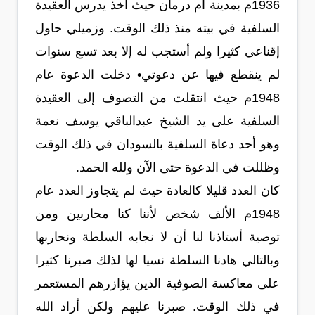
1936م بمدينة أم درمان حيث أخذ يدرس العقيدة
السلفية في بيته منذ ذلك الوقت. وزميلي حاول
إقناعي كثيرا ولم أستجب له إلا بعد تسع سنوات
لم ينقطع فيها عن دعوتي• دخلت الدعوة عام
1948م حيث انتقلت من التصوف إلى العقيدة
السلفية على يد الشيخ عبدالباقي يوسف نعمة
وهو أحد دعاة السلفية بالسودان في ذلك الوقت
وظللت في الدعوة حتى الآن ولله الحمد.
كان العدد قليلا كالعادة حيث لم يتجاوز العدد عام
1948م الألف شخص لأننا كنا محاربين ومن
توصية أستاذنا لنا أن لا نجابه السلطة ونحاربها
وبالتالي هادنا السلطة نسيا لها لذلك صبرنا كثيرا
على معاكسة الصوفية الذين يؤازرهم المستعمر
في ذلك الوقت. صبرنا عليهم ولكن أراد الله