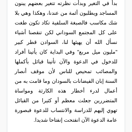
بدأ في التغير وبدأت نظرته تتغير بعضهم يبنون
المساجد ويطلبون أئمة من عندنا، وهكذا وهي بلا
شك مكاسب فالصبغة السلفية تكاد تكون طغت
على كل المجتمع السوداني لكن تنقصنا أشياء
نسأل الله أن يهيئها لنا، السوادن قطر كبير
"مليون ميل مربع" وفي البداية كان يأتينا أفراد
للدخول في الدعوة والآن تأتينا قبائل بأكملها
والمصائب تمحيص للناس لأن موقف أنصار
السنة إبان الفيضانات بالسودان وما قامت به من
أعمال لدرء أخطار هذه الكارثة ومواساة
المتضررين جعلت معظم أو كثيرا من القبائل
تهوي إليهم للدراسة والانتساب للدعوة فبصورة
عامة الدعوة الآن انفتحت إنفتاحا شديدا.