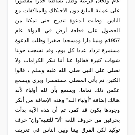
عام ولجان فرعية وظل نشاطنا حذرا مقصورا
على عملية التبليغ دون الاحتكاك والمناكفات مع
الناس. وظلت الدعوة تتدرج حتى تمكنا من
الحصول على قطعة أرض في الدولة عام
1957م وبنينا دارا ومسجدا صغيرا وظلت الدعوة
مستمرة تزداد عددا كل يوم، وقد نسجت حولنا
شبهات كثيرة فقالوا عنا أننا ننكر الكرامات ولا
نصلي على النبي صلى الله عليه وسلم ، قالوا
الكثير، ثم يأتي المصلي مستفسرا ويرى ويسمع
عكس ذلك تماما، ويسمع بأن لله أولياء لأنه
هنالك إضافة "أولياء الله" وهذه الإضافة من أنكر
وجودها يكون قد كفر، ثم أن هذه الآية بدأت
بحرفين من حروف اللغة "ألا" للتنبيه"وإن" حرف
توكيد لكن الفرق بيننا وبين الناس في تعريف