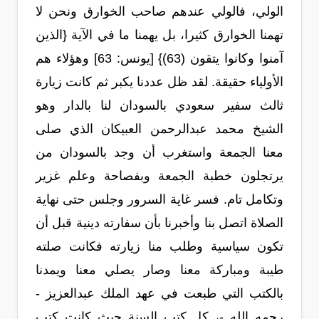
الولي، فالولي عندهم صاحب الخوارق ونحن لا
تهمنا الخوارق كثيرا، بل يهمنا ما في الآية {الذين
آمنوا وكانوا يتقون (63)} [يونس: 63] وهؤلاء هم
الأولياء حقيقة. لقد ظل عددنا يكبر ثم كانت زيارة
ثالث سفير سعودي بالسودان لنا بالدار وهو
الشيخ محمد عبدالرحمن العبيكان الذي صلى
معنا الجمعة واستغرب أن وجد بالسودان من
يرتجلون خطبة الجمعة وبفصاحة وعلم غزير
وتكامل تام. فسر غاية السرور وجلس حتى نهاية
الصلاة اتصل بنا وأخبرنا بأن سفارته دينية قبل أن
تكون سياسية وطلب منا زيارته فكانت صلته
طيبة ومباركة معنا وصار يصلي معنا ويمدنا
بالكتب التي طبعت في عهد الملك عبدالعزيز -
رحمه الله -، كل كتب السنة حيث كانت كتب