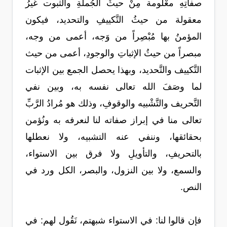
صفاتِهِ معْلُومة مِنْ حيثُ الجُملةِ والثبوت غيرُ
معقولة من حيثُ التَّكييفِ والتحديد، فيكون
المؤمنُ بها مُبْصِراً من وَجه، أعمى من وجه،
مبصراً من حيثُ الإثباتِ والوجودِ، أعمى من حيث
التَّكييف والتَّحديد، وبهذا يحصل الجمع بين الإثبات
لما وصَفَ الله تعالى نفسه به، وبين نفي
التَّحريف والتَّشْبيه والوقوفِ، وذلك هو مُرادُ الرَّبِّ
تعالى منا في إبراز صفاته لنا لنعرفه به ونُؤمن
بحقائقها، وننفي عنه التشبيه، ولا نعطلها
بالتحريفِ، والتأويلِ ولا فرق بين الاستواء،
والسمع، ولا بين النزول، والبصر، الكل ورد في
النص.
فإن قالوا لنا: في الاستواء شبهتم، نَقُول لهم: في