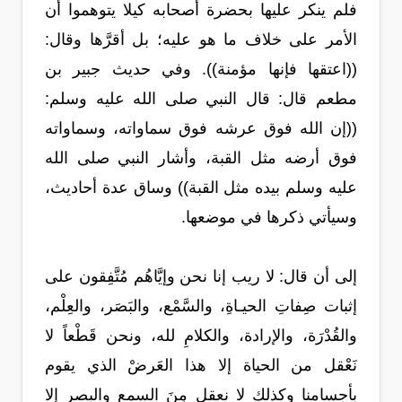
فلم ينكر عليها بحضرة أصحابه كيلا يتوهموا أن
الأمر على خلاف ما هو عليه؛ بل أقرَّها وقال:
((اعتقها فإنها مؤمنة)). وفي حديث جبير بن
مطعم قال: قال النبي صلى الله عليه وسلم:
((إن الله فوق عرشه فوق سماواته، وسماواته
فوق أرضه مثل القبة، وأشار النبي صلى الله
عليه وسلم بيده مثل القبة)) وساق عدة أحاديث،
وسيأتي ذكرها في موضعها.
إلى أن قال: لا ريب إنا نحن وإيَّاهُم مُتَّفِقون على
إثبات صِفاتِ الحيـاةِ، والسَّمْع، والبَصَر، والعِلْم،
والقُدْرَة، والإرادة، والكلامِ لله، ونحن قَطْعاً لا
نَعْقل من الحياة إلا هذا العَرضْ الذي يقوم
بأجسامنا وكذلك لا نعقل مِنَ السمعِ والبصرِ إلا