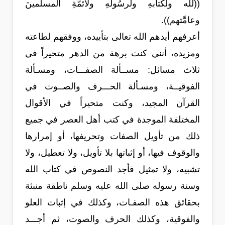
((لله ولكتابهِ ولرسُولهِ ولأئمَّةِ المسلمينَ
وعامَّتهم)).
أعرفهم أيدهم الله تعالى بتأييده، ووفقهم لطاعته
ومزيده، أنني كنت برهة من الدهر متحيراً في
ثلاث مسائل: مســألة الصفـــات، ومسـألة
الفوقيــة، ومسـألة الحـــرف والصــوت في
القرآن المجيد، وكنت متحيراً في الأقوال
المختلفة الموجدة في كتب أهل العصر في جميع
ذلك من تأويل الصفات وتحريفها، أو إمرارها
والوقوف فيها، أو إثباتها بلا تأويل، ولا تعطيل، ولا
تشبيه، ولا تمثيل فأجد النصوص في كتاب الله
وسنة رسوله صلى الله عليه وسلم ناطقة منبئة
بحقائق هذه الصفـات، وكذلك في إثبات العلو
والفوقية، وكذلك الحرف والصوت، ثم أجـــد