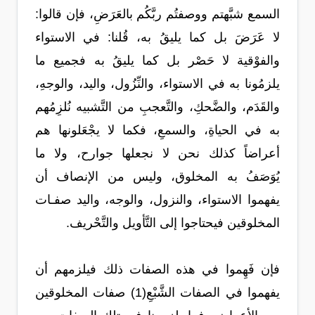
السمع شبَّهتم ووصفتُم ربَّكُم بالعَرَضِ، فإن قالوا:
لا عَرَضَ بل كما يليقُ به، قُلنا: في الاستواء
والفوْقية لا حَصْر بل كما يليقُ به فجميع ما
يلزمُونا به في الاستواء، والنِّزُول، واليد، والوجهِ،
والقَدَم، والضَّحكِ، والتَّعجبِ من التَّشبيه نُلزِمُهم
به في الحياةِ، والسمعِ، فكما لا يجْعَلونها هم
أعراضاً كذلك نحن لا نجعلها جوارح، ولا ما
يُوَصَفُ به المخلوق، وليس من الإنصاف أن
يفهموا الاستواء، والنزول، والوجه، واليد صفـات
المخلوقين فيحتاجوا إلى التَّأويل والتَّحْريف.
فإن فَهِموا في هذه الصفات ذلك فيلزمهم أن
يفهموا في الصفات الشَّبْعِ(1) صفات المخلوقين