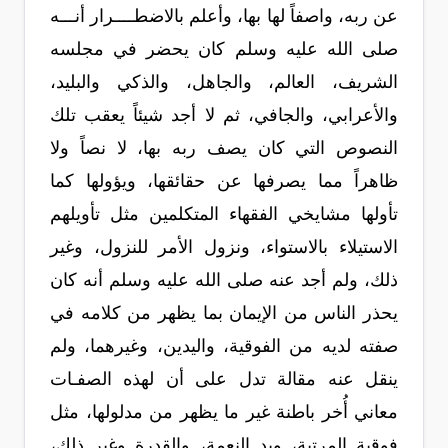
عن ربه، واصفاً لها بها، وأعلم بالاضطــــرار أنـــه
صلى الله عليه وسلم كان يحضر في مجلسه
الشريف، العالم، والجاهل، والذكي والبليد،
والأعرابي، والجافي، ثم لا أجد شيئاً يعقب تلك
النصوص التي كان يصف ربه بها، لا نصاً ولا
ظاهراً مما يصرفها عن حقائقها، ويؤولها كما
تأولها مشايخي الفقهاء المتكلمين مثل تأويلهم
الاستيلاء بالاستواء، ونزول الأمر للنزول، وغير
ذلك، ولم أجد عنه صلى الله عليه وسلم أنه كان
يحذر الناس من الإيمان بما يظهر من كلامه في
صفته لديه من الفوقية، واليدين، وغيرهما، ولم
ينقل عنه مقالة تدل على أن لهذه الصفـات
معاني أُخر باطنة غير ما يظهر من مدلولها، مثل
فوقية المرتبة، ويد النعمة، والقدرة وغير ذلك،