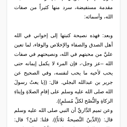
مقدمة مستفيضة، سرد منها كثيراً من صفات
الله، وأسمائه:
وبعد: فهذه نصيحة كتبتها إلى إخواني في الله
أهل الصدق والصفاء والإخلاص والوفاء، لما تعين
عليَّ من محبتهم في الله، ونصيحتهم في صفات
الله –عز وجل-، فإن المرء لا يكمل إيمانه حتى
يحب لأخيه ما يحب لنفسه، وفي الصحيح عن
جرير بن عبدالله البجلي. قال: ((با يعتُ رسولَ
الله صلى الله عليه وسلم على إقامِ الصلاةِ وإيتاءِ
الزكاةِ والنُّصْح لكلِّ مُسلمٍ)).
وعن تميم الدَّاريِّ أن النبي صلى الله عليه وسلم
قال: ((الدِّينُ النَّصيحةُ ثلاثاً)). قلنا: لمَنْ؟ قال: