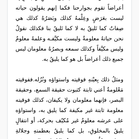
أعراضاً تقوم بجوارحنا فكما إنهم يقولون حياته
ليست بعَرَضٍ وعِلْمهُ كذلك وبَصَرُهُ كذلك هي
صِفاتٌ كما تَليقُ به لا كما تَليقُ بنا فكذلك نقولُ
نحن حياتهُ معلومةٌ وليست مكيَّفـه وعلمهُ معلومٌ
وليس مكيَّفاً وكذلك سمعه وبصرُهُ معلومان ليس
جميع ذلك أعراضاً بل هو كما يليقُ به.
ومثلُ ذلك بِعيْنهِ فوقيته واستواؤه ونُزُله.ففوقيته
مَعْلومةٌ أعني ثابتة كثبوت حقيقة السمع، وحقيقة
البصر، فإنهما معلومان ولا يكيفان، كذلك فوقيته
معلومة ثابتة غير مكيفة كما يليق به، واستواؤه
على عرشه معلومٌ غير مُكيّف بحركة، أو انتقالٍ
يليقُ بالمخلوقِ، بل كما يليقُ بعظمتهِ وجلالةِ