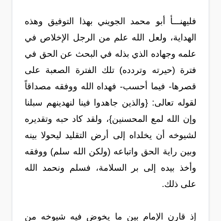
فليهنـــأ أبو محمد الجويني بهذا التوفيق وهذه
الهداية، ولعل الله علم من الرجل الإخلاص في
علمه وجهاده الذي بذله في البحث عن الحق في
فترة (حيرته وتردده) تلك الفترة الصعبة على
قصرها- فيما أحسب- فهداه الله ووفقه مصداقاً
لقوله تعالى: {والذين جاهدوا فينا لنهدينهم سبلنا
وإن الله لمع المحسنين}، ولقد كاد حبه وتقديره
لشيوخه أن يخلداه إلى أرض التقليد ليحولا بينه
وبين راية الحق واتباعه (ولكن الله سلم) ووفقه
وأخذ بيده إلى بر السلامة، فسلم ونحمد الله
على ذلك.
إذ قارن الإمام بين ما يخوض فيه شيوخه من