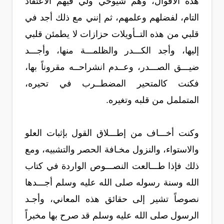
هذه الأقوال، وهم شيوخي ولي فيهم الاعتقاد
التام، لفضلهم وعلمهم، ثم إنني مع ذلك أجد في
قلبي من هذه التــأويلات حزازات لا يطمئن قلبي
إليها، وأجد الكـــدر والظلمـــة منها، وأجـــد
ضيـــق الصـــدر، وعــدم انشراحــه مقروناً بها،
فكنت كالمتحير المضطــرب في تحيره،
المتململ من قلبه وتغيره.
وكنت أخـــاف من إطـــلاق القول بإثبات العلو
والاستواء، والنزول مخـافة الحصر والتشبيه، ومع
ذلك فإذا طـــالعت النصـــوص الواردة في كتاب
الله وسنة رسوله صلى الله عليه وسلم أجـــدها
نصوصاً تشير إلى حقائق هذه المعاني، وأجـد
الرسول صلى الله عليه وسلم قد صرح بها مخبراً