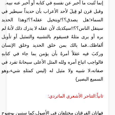
إنما تُثبت ما أخبر عن نفسهِ في كتابه أو أخبر عنه نبيه.
وقبل قرن لو قِيلَ لأحد الأعراب بأن حديداً سيطير في
السماء؛هل يصدق؟؟!ويتخيل عقله؟؟!وهذا الحديد
سينقل الناس؟؟!!سيكذبك لأن عقله لا يدرك ذلك لأنهُ لم
يره أو يرى مثلهُ فسيقوم بالتشبيه والتمثيل أو تأويل
ألفاظك..فما بالك بمن خلق الحديد وخلق الإنسان
وركبَ فيه عقلاً أمرهُ بأن يؤمن بما جاء في كتابهِ
فالواجب اتباع أمره ولله المثل الأعلى سبحانهُ تفرد في
صفاته،لا شبيه ولا مثيل له {ليس كمثلهِ شيء،وهو
السميع البصير}
ثانياً:التناحر الأشعري الماتردي:
فهاتان الفرقتان مختلفان في الأصولِ،كما سنبين بوضوح