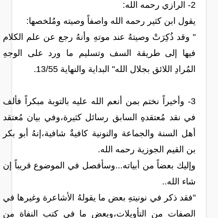
2- الرازي رحمه الله:
يقول ابن كثير رحمه الله واصفاً وصيته ومُلخصها:
" وقد ذُكِرَتْ وصيتهُ عند موتهِ وأنهُ رجع عن علم الكلام
فيها إلى طريقة السف وتسليم ما ورد على الوجهِ
المُرادِ اللائق بجلال الله" البداية والنهاية 13/55.
3- وأخيراً نختم بمن أنعم الله عليه بالتوبة مبكراً فألف
في نقد مُعتقدهِ السابق رسائل كثيرة،وفي بيان مُعتقد
أهل السنة والجماعة والنونية كافيةٌ شافية،إنهُ أبو بكر
بن القيم الجوزية رحمه الله.
وإليك بعضاً من أبياته...وسأفصل في الموضوع قريباً إن
شاء الله..
"فقد ذكر في نونيتهِ بعض ما يقولهُ الأشاعرة وغيرها في
الصفات من التأويلات،وبعض ما في كتب النفاة من