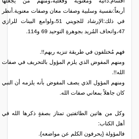
أقسام:ذاتية ومعنوية وفعلية،ومنهم من يجعلها
أربعاً:نفسية وسلبية وصفات معان وصفات معنوية.أنظر
في ذلك:الإرشاد للجويني 51،ولوامع البينات للرازي
47،واتحاف المُريد بجوهرةِ التوحيد 69 و114.
فهم مُختلفون في طريقة تنزيه ربهم!!.
ومنهم المفوض الذي يلزم المؤول بالتحريف في صفات
الله!!.
ومنهم المؤول الذي يصف المفوض بأنه يلزمه أن النبي
كان جاهلاً بمعاني صفات الله.
وكل من هاتين الطائفتين تمتاز بصفةٍ ذكرها الله في
أهل الكتاب:
فالمؤولة {يحرفون الكلم عن مواضعه}.