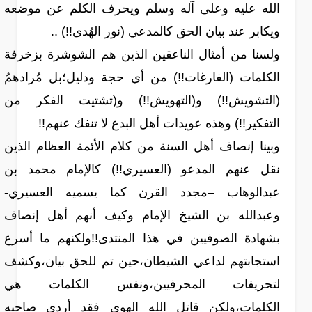
الله عليه وعلى آله وسلم ويحرف الكلم عن موضعه
ويكابر عند بيان الحق كالمدعي (نور الهُدى!!) ..
ولسنا من أمثال الناعقين الذين هم الشوشرة بزخرفة
الكلمات (الفارغات!!) من أي حجة ودليل؛بل مُرادهمُ
(التشويش!!) و(التهويش!!) و(تشتيت الفكر من
التفكير!!) وهذه عويدات أهل البدع لا تنفك عنهم!!
وبينا إنصاف أهل السنة من كلام الأئمة العظام الذين
نقل عنهم المدعو (العسيري!!) كالإمام محمد بن
عبدالوهاب –مجدد القرن كما يسميه العسيري-
وعبدالله بن الشيخ الإمام وكيف أنهم أهل إنصاف
بشهادة الصوفيين في هذا المنتدى!!ولكنهم ما أسرع
استجابتهم لداعي الشيطان،حين تم للحق بيان،وكشف
لتحريفات المحرفيين،ونفس الكلمات هي
الكلمات،ولكن قاتل الله الهوى فقد أردى صاحبه