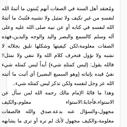
ومُعتقد أهل السنة في الصفات أنهم يُثبتون ما أثبتهُ الله
لنفسهِ من غيرِ تكيف ولا تمثيل ولا تشبيه.فنُثبتُ ما أثبتهُ
الله لنفسهِ في كتابه أو عن نبيه صلى الله عليه وعلى
آله وسلم كالسمع والبصر واليد والوجه واليدين،فهذه
الصفات معلومة،لكن كيفيتها وشكلها تليق بجلاله لا
نشبه ولا نؤول فنحرف كلام الله ولا ننفي ولا نمثل!!
فالله يقول: {ليس كمثلهِ شيء} أبداً ليس كمثله شيء
نفيٌ قيده بإثباته {وهو السميع البصير} أي أثبت ما أثبته
الله عز وجل لنفسه ولكن تذكر ليس كمثله شيء..
وهذا ما قالهُ الإمام مالك رحمه الله لمن سأل عن
الاستواء،فأجابهُ:الاستواء معلوم،والكيف
مجهول،والسؤال عنه بدعة.صدق والله فالصفات
معلومة،والكيف مجهول لأنك لم تره أو ترى ما يشابهه