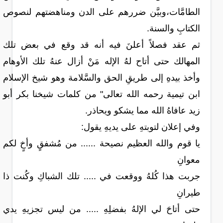
الطامَّات،وبيَّن ضررهم على الدن ومناهضتهم لنصوص
الكتابِ والسنة.
ثم عقد فصلاً أعلنَ فيه أنه قد وقع في بعض تلك
المهالك حتى أتاح لهُ الإله مَنْ أزال عنهُ تلك الأوهام
وأخذ بيدهِ إلى طريقِ الحق والسَّلامة وهو شيخ الإسلام
ابن تيمية رحمه الله تعالى" من كلمات شيخنا بكر أبو
زيد عافاهُ الله مما يشكو ويحاذر.
وفي إعلان لتوبتهِ على يديهِ يقول:
يا قوم والله العظيم نصيحة ...... من مُشفقٍ وأخٍ لكم
معوانِ
جربت هذا كُلهُ ووقعت في ..... تلك الشباكِ وكُنت ذا
طيرانِ
حتى أتاحَ لي الإلهُ بفضلِهِ ..... من ليس تجزيهِ يدي