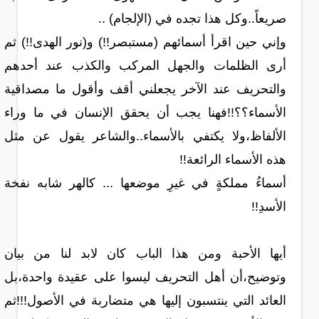
صريعاً..وكل هذا تجده في (الإلجام) ..
وإني حين اقرأ أسمائهم (مستبصر!!) و(نور الهدى!!) ثم
أرى الظلمات والجهل المركب والكذب عند أحدهم
والتحريف عند الآخر يجعلني أقف وأقول ما مصداقية
الأسماء؟؟!!فهنا يجب أن يحقق الإنسان في ما وراء
الألفاظ،ولا يكتفي بالأسماء..والشاعر يقول عن مثل
هذه الأسماء الرائعة!!
أسماءُ مملكةٍ في غيرِ موضعها ... كالهر شابه نفخة
الأسدِ!!
أيها الأحبة ومن هذا الباب كان لابد لنا من بيان
وتوضيح،أن أهل التحريف ليسوا على عقيدة واحدة،بل
العائد التي ينتسبون إليها هي متضاربة في الأصول!!!ثم