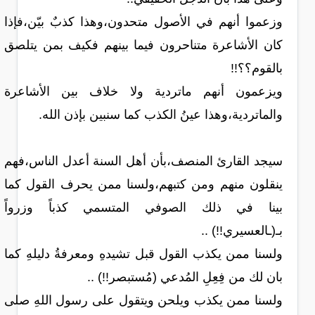
وزعموا أنهم في الأصول متحدون،وهذا كذبٌ بيّن،فإذا
كان الأشاعرة متناحرون فيما بينهم فكيف بمن يتلصق
بالقوم؟؟!!
ويزعمون أنهم ماتردية ولا خلاف بين الأشاعرة
والماتردية،وهذا عينُ الكذب كما سنبين بإذن الله.
سيجد القارئ المنصف،بأن أهل السنة أعدل الناس،فهم
ينقلون منهم ومن كتبهم،ولسنا ممن يحرف القول كما
بينا في ذلك الصوفي المتسمي كذباً وزرواً
بـ(ـالعسيري!!) ..
ولسنا ممن يكذب القول قبل تشيدهِ ومعرفةُ دليلهِ كما
بان لك من فِعِلِ المُدعي (مُستبصر!!) ..
ولسنا ممن يكذب ويلحن ويتقول على رسول اللهِ صلى