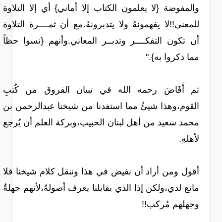
والمفوضة {لا يعلمون الكتاب إلا أماني} أي إلا التلاوة
للمعنى!!لا يفهمونهُ ولا يتدبرونهُ.مع أن ثمــــرة التلاوة
أن تكون التفكــــر وتدبــر المعاني.وأنهم {نسوا حظاً
مما ذكروا به}."
ثم أَفَاضَ رحمه الله في تبيان الفروق من كُتبِ
القوم،وهذا شيئٌ مما استفدنا من شيخنا عبدالرحمن بن
محمد سعيد من أهل لبنان الحبيب،وبركة العلم أن يُرجع
لأهلهِ.
أقول ومن أراد أن نفيض في هذا وننقل كلام شيخنا فلا
مانع لدي،ولكن إذا الذي يقابلنا يعرف أصولهُ،لأنهم جهلةٌ
وجهلهم مُركب!!