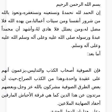
بسم الله الرحمن الرحيم
إن الحمد لله نحمدهُ ونستعينه ونستغفره،ونعوذ بالله
من شرور أنفسنا ومن سيئات أعمالنا،من يهده الله فلا
مضل له،ومن يضلل فلا هادي لهُ،وأشهد أن محمداً
عبدهُ ورسوله صلى الله عليه وعلى آله وسلم الله عليه
وعلى آله وسلم.
أما بعد:
فإن الصوفية أصحاب الكذب والتدليس،يزعمون أنهم
على عقيدة واحدة،وهذا من الكذب الصراح،حيث أن
بعض الطرق الصوفية مشركون بالله عز وجل،وبعضهم
مرتدون عن هذا الدين كما هي فرقة الأحباش المارقين
أحفاد الصهاينة الملاعين.
وعلى هذا بان الدجل الحقيقي..