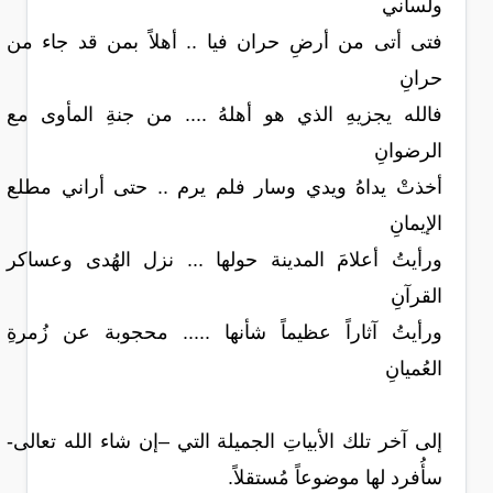
ولساني
فتى أتى من أرضِ حران فيا .. أهلاً بمن قد جاء من
حرانِ
فالله يجزيهِ الذي هو أهلهُ .... من جنةِ المأوى مع
الرضوانِ
أخذتْ يداهُ ويدي وسار فلم يرم .. حتى أراني مطلع
الإيمانِ
ورأيتُ أعلامَ المدينة حولها ... نزل الهُدى وعساكر
القرآنِ
ورأيتُ آثاراً عظيماً شأنها ..... محجوبة عن زُمرةِ
العُميانِ
إلى آخر تلك الأبياتِ الجميلة التي –إن شاء الله تعالى-
سأُفرد لها موضوعاً مُستقلاً.