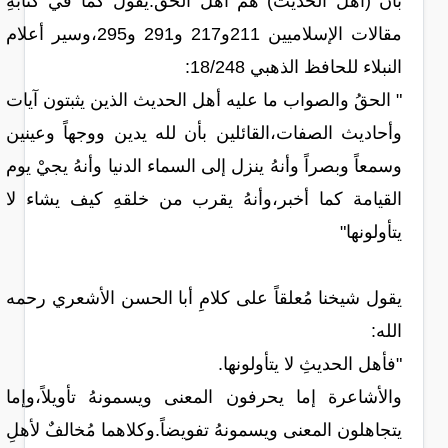
بأن (أهل الحديث) هم أهلُ الحق.يقول كما في كتابهِ
مقالات الإسلاميين 211و217 و291 و295،وسير أعلام
النبلاء للحافظ الذهبي 18/248:
" الحقُ والصواب ما عليه أهل الحديث الذين يثبتون آيات
وأحاديث الصفات،القائلين بأن لله يدين ووجهاً وعينين
وسمعاً وبصراً وأنهُ ينزل إلى السماء الدنيا وأنهُ يجيْ يوم
القيامة كما أخبر،وأنهُ يقرب من خلقهِ كيف يشاء لا
يتأولونها"
يقول شيخنا مُعلقاً على كلامِ أبا الحسن الأشعري رحمه
الله:
"فأهل الحديثِ لا يتأولونها.
والأشاعرة إما يحرفون المعنى ويسمونهُ تأويلاً،وإما
يتجاهلون المعنى ويسمونهُ تفويضاً.وكلاهما مُخالفٌ لأهلِ