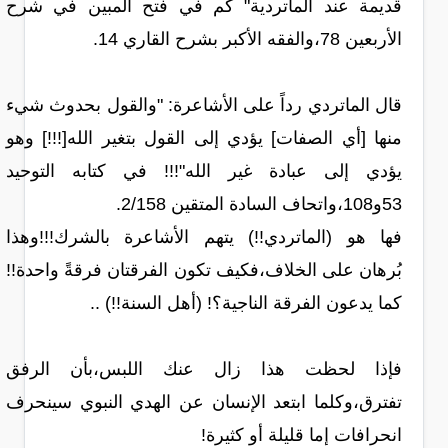
قديمة عند الماتردية" كم في فتح المبين في شرح
الأربعين 78،والفقه الأكبر بشرح القاري 14.
قال الماتردي رداً على الأشاعرة: "والقول بحدوث شيء
منها [أي الصفات] يؤدي إلى القول بتغير الله[!!!] وهو
يؤدي إلى عبادة غير الله"!!! في كتابه التوحيد
53و108،واتحاف السادة المتقين 2/158.
فها هو (الماتردي!!) يتهم الأشاعرة بالشرك!!!وهذا
بُرهان على الخلاف،فكيف تكون الفرقتان فرقةً واحدة!!
كما يدعون الفرقة الناجية؟! (أهل السنة!!) ..
فإذا لحظت هذا زال عنك اللبس،بأن الرفق
تفترق،وكلما ابتعد الإنسان عن الهدي النبوي سينحرف
انحرافات إما قليلة أو كثيرة!