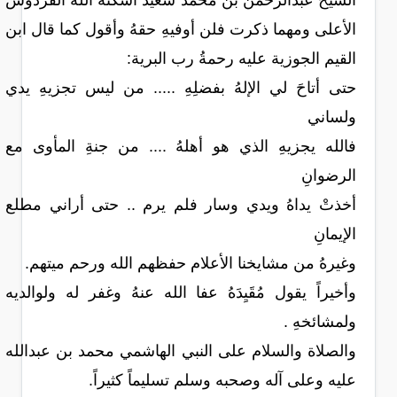
الشيخ عبدالرحمن بن محمد سعيد أسكنه الله الفردوس
الأعلى ومهما ذكرت فلن أوفيهِ حقهُ وأقول كما قال ابن
القيم الجوزية عليه رحمةُ رب البرية:
حتى أتاحَ لي الإلهُ بفضلِهِ ..... من ليس تجزيهِ يدي
ولساني
فالله يجزيهِ الذي هو أهلهُ .... من جنةِ المأوى مع
الرضوانِ
أخذتْ يداهُ ويدي وسار فلم يرم .. حتى أراني مطلع
الإيمانِ
وغيرهُ من مشايخنا الأعلام حفظهم الله ورحم ميتهم.
وأخيراً يقول مُقَيِدَهُ عفا الله عنهُ وغفر له ولوالديه
ولمشائخهِ .
والصلاة والسلام على النبي الهاشمي محمد بن عبدالله
عليه وعلى آله وصحبه وسلم تسليماً كثيراً.