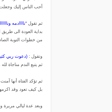
أحب الناس إليك وجعلت
ثم تقول
"ناااادمه وناااااا
بداية العودة الى طريق ال
من خطوات التوبة الصاد
وتقول :
(دعوت ربي كثيرا
ثم يتبع الندم مناجاة ل
ثم تؤكد الفتاة أنها آمن
بل كيف تعود وقد اكرمها ا
وبعد عدة ليالي مريرة و