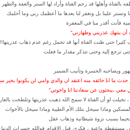
ه بالفتاة وأهلها قد رحم الفتاة وأراد لها الستر والعفة والطهر
ا وتستر علينا بل وتغفر لنا بعدها ما أعظمك ربي وما أحلمك
صية فأنت أقدر منا في المغفرة
 أن ينتهك عذريتي وطهارتي"
 كثيرا حتى ظنت الفتاة أنها قد تحمل رغم عدم ذهاب عذريتها!!!
حتى ترجع إليه وحتى تتذكر مقدار ما فعلت
لظهور ويصاحبه الحسرة وتأنيب الضمير
و حدث ما انا خائفه منه اعتقد ان والدي وامي لن يكونوا بخير س
معي ،يبحثون عن سعادتنا انا واخوتي"
تخيلت لو أن الفتاة لا سمح الله ذهبت عذريتها وتلطخت بالعار
لمسكين وماذا سيحل بتلك الأم الطيبة وماذا سيحل بالأخوات
جحيما بسبب نزوة شيطانية وذهاب عقل
ي مستيقظة واعية ، فكري قبل الاقدام فوالله حسرات الدنيا ك