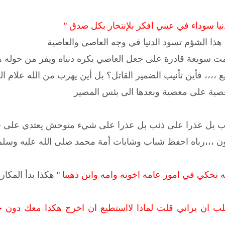
دنيا سوداء في عيني افكر بلإنتحار بكل صدق "
ذا الشؤم تسود الدنيا في وجه العاصي والعاصية
مت سويعة قادرة على جعل العاصي يكره دنياه ويفر من حوله ها
،،،، فأين تأنيب الضمير القاتل؟ بل أين يهرب من الله علام ا
عصية على معصية وبعدها الى بئس المصير
بل عذرا على ذئب بل عذرا على شيء متوحش يعتدي على حرما
ون ،،،رباه احفظ شباب وشابات أمة محمد صلى الله عليه وسلم
ه نحكي في امور عامه اخوته وامه واين ذهبنا "
هكذا بدأ المكا
ب ان يراني قلت لماذا لااستطيع ان اخرج هكذا معك دون حج