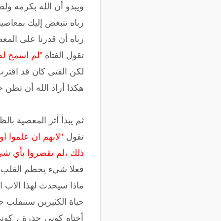
ويبدو أن الله بكرمه ولطف
رباه نتبغض إليك بمعاصين
رباه أن قدرنا على المع
تقول الفتاة
"لم اسمح له
لكن الفتى كان قد اقترب
هكذا أراد الله أن تظن 
ثم يبدأ أثر المعصية با
تقول
"لانهم ان علموا ا
ذلك ،لم يقصروا بأي شي 
فعلا شيء يحطم القلب ، 
ماذا سيحدث لهذا الاب ا
حياة الكثيرين ستنقلب 
أختاه كوني حذرة ، كون