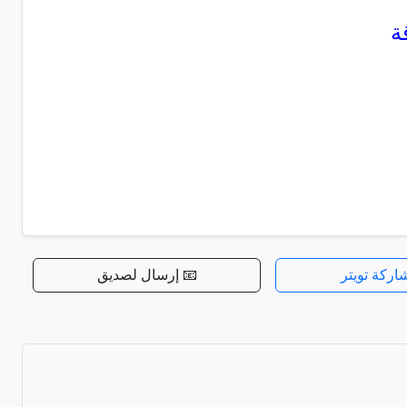
ة
اركة تويتر
📧 إرسال لصديق