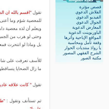
قصص مؤثرة
الفلاش الدعوي
تقول
"اقسم بالله ان ال
الفيديو الدعوي
للمعصية شؤم وما أعتى ه
الجوال الدعوي
المعارض الدعوية
ويعلم أن لذه معصية دا
الباوربوينت الدعوية
وحتى لو هرب من الجميع 
المواقع الإباحية وأثرها
وقفة تأمل ومحاسبة
بل وماذا لو انتحرت فم
يا روادَ منتديات الحوار
الشرح الفقهي المصور
مكتبة الصور
للأسف تعرفت على شاب 
ما زال الضحايا يتساقط
تقول
" كانت علاقه عادي
ثم تستأنف وتقول :
"طل
علموا"