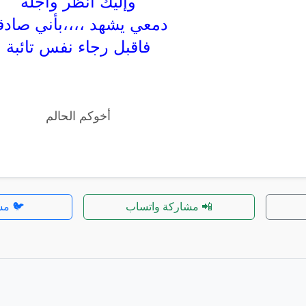
وإليك أنظر واجلة
دمعي يشهد ،،،،بأني صادق
فاقبل رجاء نفس تائبة
أخوكم الحالم
📲 مشاركة واتساب
🐦 مش