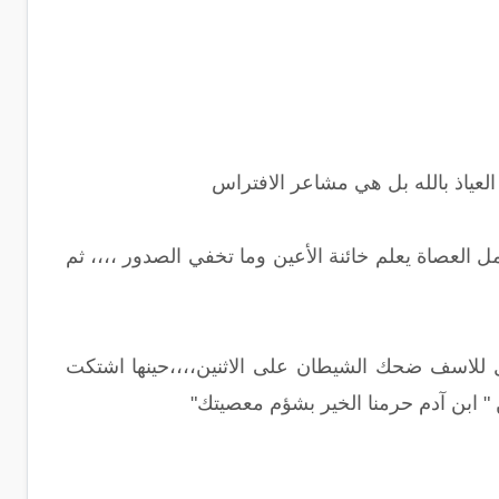
عياذ بالله بل هي مشاعر الافتراس
ل العصاة يعلم خائنة الأعين وما تخفي الصدور ،،،، ثم
بل للاسف ضحك الشيطان على الاثنين،،،،حينها اشتكت
 ابن آدم حرمنا الخير بشؤم معصيتك"