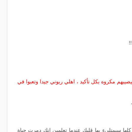
!
يصيبهم مكروه بكل تأكيد ، اهلي ربوني جيدا وتعبوا في
لها سيمتليء بها قلبك عندما تعلمين انك دمرت حياة