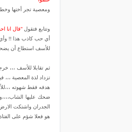
ومعصية تجر أختها وخطوة
وتتابع فتقول
"قال انا ا
أي حب كاذب هذا !! وأي
للأسف استطاع أن يضحك 
ثم تقابلا للأسف ،،، خرج
تزداد لذة المعصية ،،، 
هدفه فقط شهوته ،،،للأس
ضحك عليها الشاب،،،،وو
الجدران واشتكت الارض 
هو فعلا شؤم على الفتاة