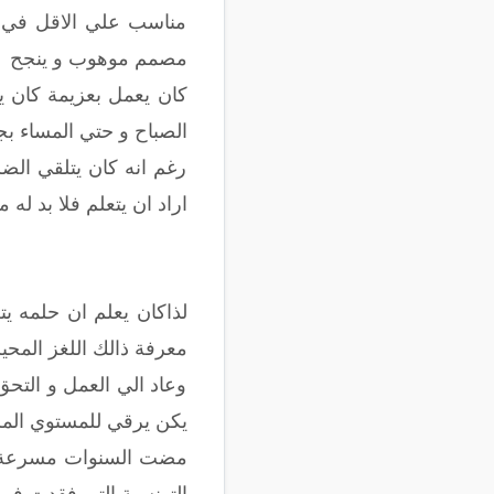
مناسب علي الاقل في ذ
مصمم موهوب و ينجح
كان يعمل بعزيمة كان 
الصباح و حتي المساء بج
رغم انه كان يتلقي الضر
اراد ان يتعلم فلا بد له 
لذاكان يعلم ان حلمه ي
معرفة ذالك اللغز المحير و في عمر 19 قرر بشخصيته المستقلة السفر الي فرنسا 
وعاد الي العمل و التحق
يكن يرقي للمستوي المرجو
مضت السنوات مسرعة و ك
التونسية التي فقدت في