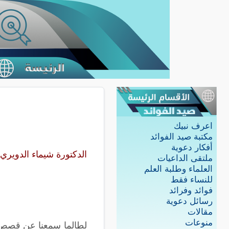
اعرف نبيك
مكتبة صيد الفوائد
أفكار دعوية
الدكتورة شيماء الدويري
ملتقى الداعيات
العلماء وطلبة العلم
للنساء فقط
فوائد وفرائد
رسائل دعوية
مقالات
منوعات
لطالما سمعنا عن قصص ال