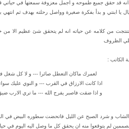
 انه قد حقق جميع طموحه و اجمل معزوفة سمعتها في حياتي ق
 يا ابنتي و بدأ بفكرة صغيرة وواصل رحلته بهدف ثم انتهي بنج
ستنتجت من كلامه عن حياته انه لم يتحقق شئ عظيم الا من خلا
علي الظروف
ة الكاتب :
لعمرك ماكان التعطل صائرا --- و لا كل شغل في
اذا كانت الارزاق في القرب --- و النوي عليك سواء 
و اذا ضقت فاصبر يفرج الله --- ما تري الارب ضي
الشاب و شرد الصبح عن الليل فاتحضت سطوره البيض في الوا
لمصممين لم يتوقعوا منه ان يحقق كل ما وصل اليه اليوم في حيا