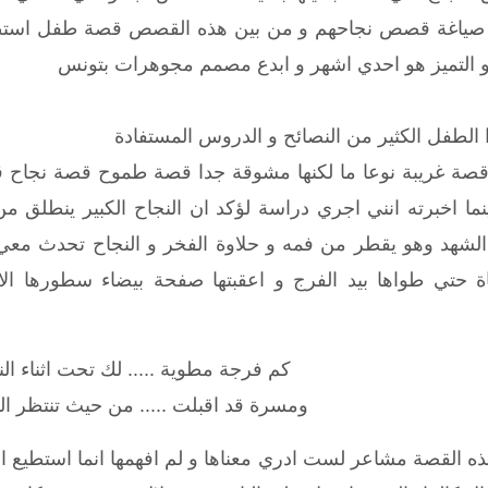
 صياغة قصص نجاحهم و من بين هذه القصص قصة طفل استطاع ب
ح و التميز هو احدي اشهر و ابدع مصمم مجوهرات بتونس
الطفل الكثير من النصائح و الدروس المستفادة
ة غريبة نوعا ما لكنها مشوقة جدا قصة طموح قصة نجاح قص
نما اخبرته انني اجري دراسة لؤكد ان النجاح الكبير ينطلق
 الشهد وهو يقطر من فمه و حلاوة الفخر و النجاح تحدث مع
اناة حتي طواها بيد الفرج و اعقبتها صفحة بيضاء سطورها ا
كم فرجة مطوية ..... لك تحت اثناء ال
ومسرة قد اقبلت ..... من حيث تنتظر ا
القصة مشاعر لست ادري معناها و لم افهمها انما استطيع ان