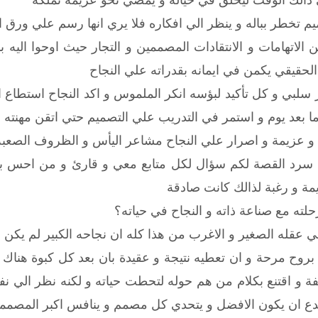
 تخطر بباله و ينظر الي افكاره فلا يري انها رسم علي ورق ان
من الاتهامات و الانتقادات المصممين و التجار حيث اوحوا اليه
الحقيقي يكمن في ايمانه بقدراته علي النجاح
سلبي و كل تأكيد لبؤسه انكر الملموس و اكد النجاح استطاع 
وما بعد يوم و استمر في التدريب علي التصميم حتي اتقن مهنته
 و عزيمة و اصرار علي النجاح مشاعر اليأس و الظروف الصعبة
بع سرد القصة لكم سؤال لكل متابع معي و قارئ و من احس بهذ
ة و رغبة لذالك كانت صادقة
حلته مع صناعة ذاته و النجاح في حياته؟
في عقله الصغير و الاغرب من هذا كله ان نجاحه الكبير لم يكن 
 بروح مرحة و ان تعطيه نتيجة و عقيدة بان بعد كل كبوة هن
فة و اقتنع بكلام من هم حوله لتحطت حياته و لكنه نظر الي ن
مبدع ان يكون الافضل و يتحدي كل مصمم و ينافس اكبر المصمم