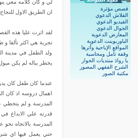
لي و كان كلامه معي ينه
قصص مؤثرة
ان الطريق الاول للنجاح 
الفلاش الدعوي
الفيديو الدعوي
الجوال الدعوي
لقد اثرت عليا هذه القص
المعارض الدعوية
الباوربوينت الدعوية
تجربة هي اكثر تألقا و ط
المواقع الإباحية وأثرها
ولد الطفل في مدينة ا
وقفة تأمل ومحاسبة
يا روادَ منتديات الحوار
يخطر بباله لم يكن ميول
الشرح الفقهي المصور
مكتبة الصور
عندما كان طفل كان يدرس
اهمال دروسه اذ كان ال
قدرته علي الابداع في
المدرسة بالاتجاه نحو 
حتي يعمل فيها اي شئ