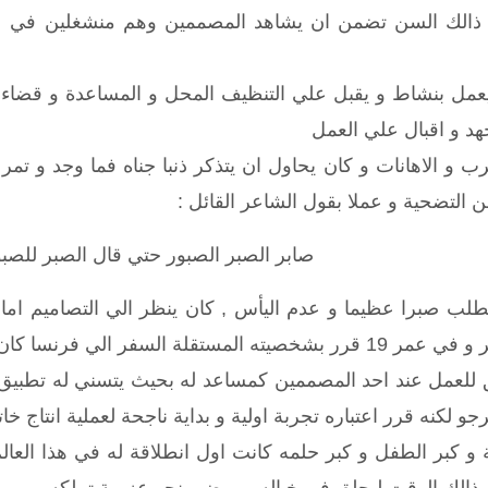
الك السن تضمن ان يشاهد المصممين وهم منشغلين في عمل
يعمل بنشاط و يقبل علي التنظيف المحل و المساعدة و قضاء
هد و اقبال علي العمل
ب و الاهانات و كان يحاول ان يتذكر ذنبا جناه فما وجد و تم
من التضحية و عملا بقول الشاعر القائل :
صابر الصبر الصبور حتي قال الصبر للصب
تطلب صبرا عظيما و عدم اليأس , كان ينظر الي التصاميم اما
كان يعشق السفر ورجع يحمل الفكرة في ذهنه
 للعمل عند احد المصممين كمساعد له بحيث يتسني له تطبيق ف
 لكنه قرر اعتباره تجربة اولية و بداية ناجحة لعملية انتاج خ
بر الطفل و كبر حلمه كانت اول انطلاقة له في هذا العالم 
 ذالك الوقت ليحلق في خياله و يمضي نحو عزيمة تملكه