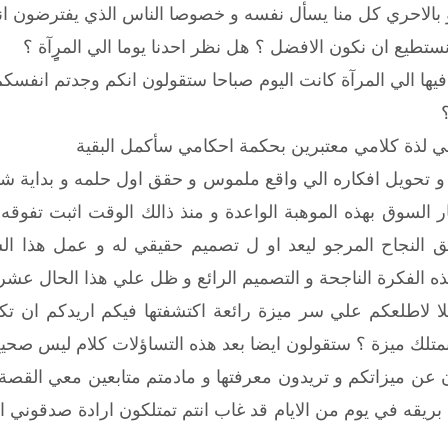
بالاحري كل منا يسأل نفسه و خصوصا الناس الذي يفترضون انه
تطيع ان نكون الافضل ؟ هل نظر احدنا يوما الي المرٍِِآة ؟
فيها الي المرآة كانت اليوم صباحا ستقولون انكم وجدتم انفسكم 
في لذة كلامي معتبرين بحكمة احكامي سأكمل البقية
اج و تحويل افكاره الي واقع ملموس و حقق اول حلمه و بداية
ر السوق بهذه الموهبة الواعدة و منذ ذالك الوقت اثبت تفوقه 
 النجاح المرجو ليعد او ل تصميم حقيقي له و عمل هذا ا
ه الفكرة الناجحة و التصميم الرائع و ظل علي هذا الحال عشري
ا لاطلعكم علي سر ميزة رائعة اكتشفتها فيكم اريدكم ان ت
متلك ميزة ؟ ستقولون ايضا بعد هذه التساؤلات كلام ليس صحيح
ن عن ميزاتكم و تريدون معرفتها و مادمتم متابعين معي القصة
بريقه في يوم من الايام قد غاب انتم تمتلكون ارادة صدقوني ان