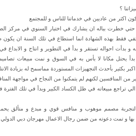
زاتنا ؟
ون اكثر من عاديين في خدماتنا للناس و للمجتمع
حتي خطرت بباله ان يشارك في اختبار السنوي في مركز الصنا
كتفي فقط بهذه الشهادة انما استطاع في تلك السنة ان يك
ه و بدأت احواله تستقر و بدأ في التطوير و انتاج و الابداع ف
أ يحتل مكانا لا بأس به في السوق و نمت مبيعات تصاميمه
بر بكثير بأحدث التجهيزات المستوردة مماسمح له بزيادة الانتا
ر من المنافسين لكنهم لم يتمكنوا من النجاح في مواجهة المناف
 تراجع مبيعاته في ظل الكساد الكبير وبدأ في تلك الفترة في ت
تجربة مصمم موهوب و منافس قوي و مبدع و متألق يحمل 
 بها و تمت دعوته من ضمن رجال الاعمال مهرجان دبي الدولي