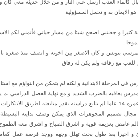
ال كالماء العذب ارسل علي النار و من خلال حديثه معي كان و ك
هو الايمان به و تحمل المسؤولية
ة كثيرا و جعلتني اصحح شيئا من مسار حياتي فأتمني لكم الاس
موحا .
لمرسي بتونس و كان الاصغر بين اخوته و اتصف منذ صغره ب
 للعب مع رفاقه ولم يكن له رفاق
 في المرحلة الابتدائية و لكنه لم يتمكن من التواؤم مع استاذ
مدرس يعاقبه بالضرب الشديد و مع نهاية الفصل الدراسي لم 
المدرسة و لم يتخطي عمره 14 عاما لم يتابع دراسته بقدر متابعته ل
 مجال تصميم المجوهرات الذي يمكن وصف بدايته البسيطة 
عالم غامض بعزيمة قوية و اشرق الصباح و اشرق معه الطمو
 و اخيرا بعد طول بحث تهلل وجهه ووجد فرصة عمل كعا