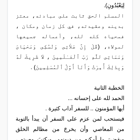
لِيَعْبُدُونِ).
المسلم الحق ثابت على مبادئه، معتز
بدينه وعقيدته، في كل زمان ومكان ،
فمحياه كله لله، وأعماله جميعها
لمولاه، (قُلْ إِنَّ صَلاَتِى وَنُسُكِى وَمَحْيَاىَ
وَمَمَاتِى للَّهِ رَبّ ٱلْعَـٰلَمِينَ ، لاَ شَرِيكَ لَهُ
وَبِذٰلِكَ أُمِرْتُ وَأَنَاْ أَوَّلُ ٱلْمُسْلِمِينَ) .
الخطبة الثانية
الحمد لله على إحسانه ...
أيها المؤمنون .. للسفر آداب كثيرة .
فيستحب لمن عزم على السفر أن يبدأ بالتوبة
من المعاصي وأن يخرجَ من مظالم الخلق
ويقضيَ ما أمكنه من ديونهم، ويكتبَ وصيته ،