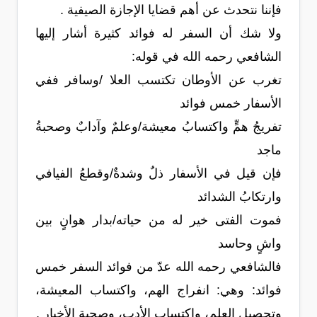
فإننا نتحدث عن أهم قضايا الإجازة الصيفية .
ولا شك أن السفر له فوائد كثيرة أشار إليها
الشافعي رحمه الله في قوله:
تغرب عن الأوطان تكتسب العلا /وسافر ففي
الأسفار خمس فوائد
تفريجُ همٍّ واكتسابُ معيشة/وعلمٌ وآدابٌ وصحبةُ
ماجد
فإن قيل في الأسفار ذلٌ وشدةٌ/وقطعُ الفيافي
وارتكابُ الشدائد
فموت الفتى خير له من حياته/بدار هوانٍ بين
واشٍ وحاسد
فالشافعي رحمه الله عدّ من فوائد السفر خمس
فوائد: وهي: انفراج الهم، واكتساب المعيشة،
وتحصيل العلم، واكتساب الأدب، وصحبة الأخيار .