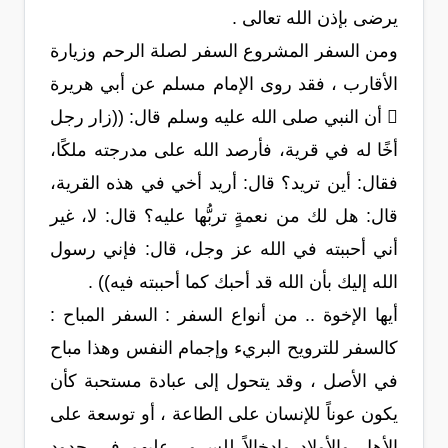
يرضى بإذن الله تعالى .
ومن السفر المشروع السفر لصلة الرحم وزيارة
الأقارب ، فقد روى الإمام مسلم عن أبي هريرة
 أن النبي صلى الله عليه وسلم قال: ((زار رجل
أخًا له في قرية، فأرصد الله على مدرجته ملكًا،
فقال: أين تريد؟ قال: أريد أخي في هذه القرية،
قال: هل لك من نعمةٍ تربُّها عليه؟ قال: لا، غير
أني أحببته في الله عز وجل، قال: فإني رسول
الله إليك بأن الله قد أحبك كما أحببته فيه)) .
أيها الإخوة .. من أنواع السفر : السفر المباح :
كالسفر للترويح البريء وإجمام النفس وهذا مباح
في الأصل ، وقد يتحول إلى عبادة مستحبة كأن
يكون عوناً للإنسان على الطاعة ، أو توسعة على
الأهل والأولاد وإدخالاً للسرور عليهم في حدود