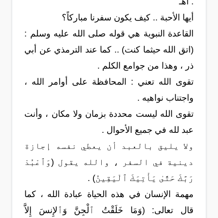
. اهـ
أيها الأحبة .. كيف يكون سفرنا مباركاً؟
القاعدة النبوية هي قوله صلى الله عليه وسلم :
(اتق الله حيثما كنت) .. كما عند الترمذي عن أبي
ذر ، وهذا من جوامع الكلم .
تقوى الله تعني : المحافظة على أوامر الله ،
واجتناب نواهيه .
تقوى الله ليست محددة بزمان ولا مكان ، وأنت
عبد لله في جميع الأحوال .
ولا يليق بالعبد أن يعطي نفسه إجازة
دينية في السفر ، والله يقول (وَٱعْبُدْ
رَبَّكَ حَتَّىٰ يَأْتِيَكَ ٱلْيَقِينُ) .
مهمة الإنسان في هذه الحياة عبادة الله ، كما
قال تعالى: (وَمَا خَلَقْتُ ٱلْجِنَّ وَٱلإِنسَ إِلاَّ