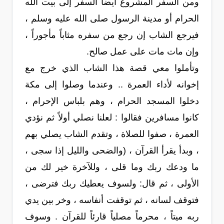
ومن السفر المشروع أيضاً السفر إلى بيت الله
الحرام أو مدينة الرسول صلى الله عليه وسلم ،
فيرجع الشاب إن رجع من سفره مثاباً مأجوراً ،
وإن مات مات على عمل صالح.
وتأملوا معي قصة هذا الشاب الذي خرج مع
إخوانه لأداء العمرة .. وعندما وصلوا إلى مكة
دخلوا المسجد الحرام ، وهم بلباس الإحرام ،
كانوا مسافرين فقالوا : لعلنا نصلي أولاً ثم نؤدي
العمرة ، صفوا للصلاة ، وتقدم الشاب يصلي بهم
، وبدأ يقرأ القرآن ، (والضحى والليل إذا سجى ،
ما ودعك ربك وما قلى ، وللآخرة خير لك من
الأولى ، ثم قال: ولسوف يعطيك ربك فترضى ،
فتوقف لسانه ، ثم توقفت أنفاسه ، وخر بين يدي
ربه ميتاً ، محرماً مصلياً قارئاً للقرآن . وسوف