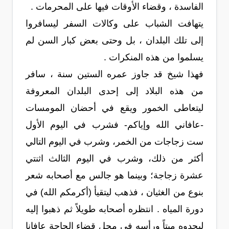
الفاسدة ، وقضاء الأوقات فيها على المحرمات .
يتهافت الشباب على وكالات السفر ليسافروا
إلى تلك البلدان ، بل وحتى بعض كبار السن لم
يسلموا من هذه المنكرات .
فهذا شيخ قد جاوز عمره الستين سنة ، سافر
من هذه البلاد إلى إحدى البلدان المعروفة
ليتعاطى الخمور ويقع في أحضان المومسات
-عافاني الله وإياكم- فشرب في اليوم الأول
ست زجاجات من الخمر، وشرب في اليوم التالي
أكثر من ذلك، وشرب في اليوم الثالث اثنتي
عشرة زجاجة؛ وبينما هو جالس مع أصحابه شعر
بنوع من الغثيان ، فذهب ليتقيأ (أكرمكم الله) في
دورة المياه . انتظره أصحابه طويلاً ثم ذهبوا إليه
ليجدوه ميتاً ورأسه في محل قضاء الحاجة عافانا