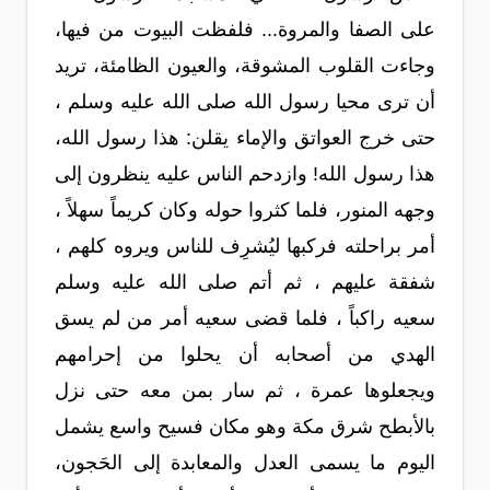
على الصفا والمروة... فلفظت البيوت من فيها،
وجاءت القلوب المشوقة، والعيون الظامئة، تريد
أن ترى محيا رسول الله صلى الله عليه وسلم ،
حتى خرج العواتق والإماء يقلن: هذا رسول الله،
هذا رسول الله! وازدحم الناس عليه ينظرون إلى
وجهه المنور، فلما كثروا حوله وكان كريماً سهلاً ،
أمر براحلته فركبها ليُشرِف للناس ويروه كلهم ،
شفقة عليهم ، ثم أتم صلى الله عليه وسلم
سعيه راكباً ، فلما قضى سعيه أمر من لم يسق
الهدي من أصحابه أن يحلوا من إحرامهم
ويجعلوها عمرة ، ثم سار بمن معه حتى نزل
بالأبطح شرق مكة وهو مكان فسيح واسع يشمل
اليوم ما يسمى العدل والمعابدة إلى الحَجون،