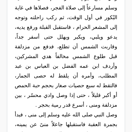
وسلم مسارعاً إلى صلاة الفجر، فصلاها في غاية
البُكور في أول الوقت، ثم ركب راحلته وتوجه
إلى المشعر الحرام ، فاستقبل القبلة ورفع يديه،
يدعو ويلبي، ويكبر ويهلل حتى أسفر جداً،
وقاربت الشمس أن تطلع، فدفع من مزدلفة
قبل طلوع الشمس مخالفاً هدي المشركين،
وأردف ابن عمه الفضل بن العباس بن عبد
المطلب، وأمره أن يلقط له حصى الجمار،
فالتقط له سبع حصيات صغار بحجم حبة الحمص
أو أكبر قليلاً ، حتى إذا وصل وادي محسّر ، بين
مزدلفة ومنى ، أسرع قدر رمية بحجر .
وصل النبي صلى الله عليه وسلم إلى منى ، فبدأ
بجمرة العقبة فاستقبلها جاعلاً منىً عن يمينه،