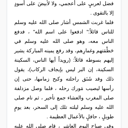
فضل لعربيٍ على أعجمي، ولا لأبيضَ على أسودٍ
إلا بالتقوى .
فلما غربت الشمس أشار صلى الله عليه وسلم
للناس قائلاً:" ادفعوا على اسم الله" ، فدفع
الناس معه، وهو صلى الله عليه وسلم في
حَطْمَتهم وغمارِهم، وقد رفع يمينه المباركة يشير
إليهم بسوطه قائلاً: (رويداً أيها الناس، السكينة
السكينة، إن البر ليس بإيجاف الركاب)، يقول
ذلك وقد شَنَق راحلته وكبح زمامها، حتى إن
رأسها ليصيب مَورك رحله ، فلما وصل مزدلفة
صلى المغرب والعشاء جمع تأخير ، ثم نام صلى
الله عليه وسلم ليلته تلك إلى السحر، بعد يومٍ
طويلٍ ، حافلٍ بالأعمال العظيمة .
وفي صباح اليوم العاشر ، قام صلى الله عليه