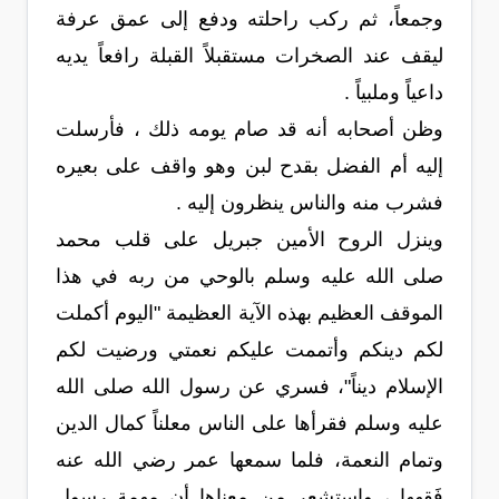
وجمعاً، ثم ركب راحلته ودفع إلى عمق عرفة
ليقف عند الصخرات مستقبلاً القبلة رافعاً يديه
داعياً وملبياً .
وظن أصحابه أنه قد صام يومه ذلك ، فأرسلت
إليه أم الفضل بقدح لبن وهو واقف على بعيره
فشرب منه والناس ينظرون إليه .
وينزل الروح الأمين جبريل على قلب محمد
صلى الله عليه وسلم بالوحي من ربه في هذا
الموقف العظيم بهذه الآية العظيمة "اليوم أكملت
لكم دينكم وأتممت عليكم نعمتي ورضيت لكم
الإسلام ديناً"، فسري عن رسول الله صلى الله
عليه وسلم فقرأها على الناس معلناً كمال الدين
وتمام النعمة، فلما سمعها عمر رضي الله عنه
فَقِهها ، واستشعر من معناها أن مهمة رسول