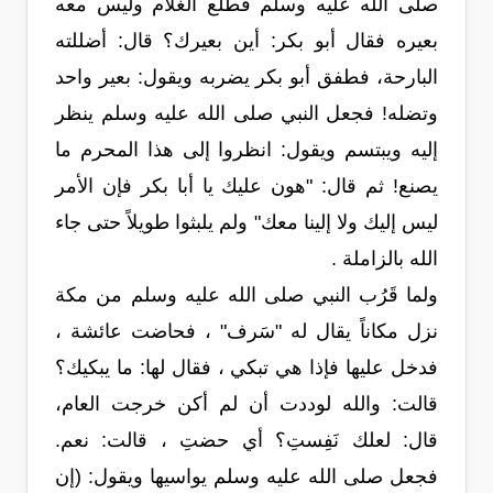
صلى الله عليه وسلم فطلع الغلام وليس معه
بعيره فقال أبو بكر: أين بعيرك؟ قال: أضللته
البارحة، فطفق أبو بكر يضربه ويقول: بعير واحد
وتضله! فجعل النبي صلى الله عليه وسلم ينظر
إليه ويبتسم ويقول: انظروا إلى هذا المحرم ما
يصنع! ثم قال: "هون عليك يا أبا بكر فإن الأمر
ليس إليك ولا إلينا معك" ولم يلبثوا طويلاً حتى جاء
الله بالزاملة .
ولما قَرُب النبي صلى الله عليه وسلم من مكة
نزل مكاناً يقال له "سَرف" ، فحاضت عائشة ،
فدخل عليها فإذا هي تبكي ، فقال لها: ما يبكيك؟
قالت: والله لوددت أن لم أكن خرجت العام،
قال: لعلك نَفِستِ؟ أي حضتِ ، قالت: نعم.
فجعل صلى الله عليه وسلم يواسيها ويقول: (إن