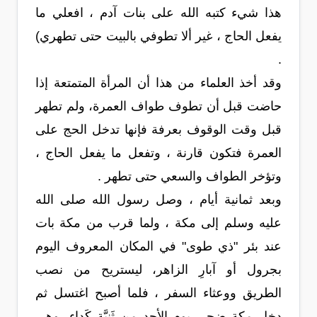
هذا شيء كتبه الله على بنات آدم ، افعلي ما
يفعل الحاج ، غير ألا تطوفي بالبيت حتى تطهري)
.
وقد أخذ العلماء من هذا أن المرأة المتمتعة إذا
حاضت قبل أن تطوف طواف العمرة، ولم تطهر
قبل وقت الوقوف بعرفة فإنها تدخل الحج على
العمرة فتكون قارنة ، وتفعل ما يفعل الحاج ،
وتؤخر الطواف والسعي حتى تطهر .
وبعد ثمانية أيام ، وصل رسول الله صلى الله
عليه وسلم إلى مكة ، ولما قرب من مكة بات
عند بئر "ذي طوى" في المكان المعروف اليوم
بجرول أو آبارِ الزاهر، ليستريح من نصب
الطريق ووعثاء السفر ، فلما أصبح اغتسل ثم
دخل مكة ضحى يومِ الأحد من ثَنِيَّة كَداء، وهي