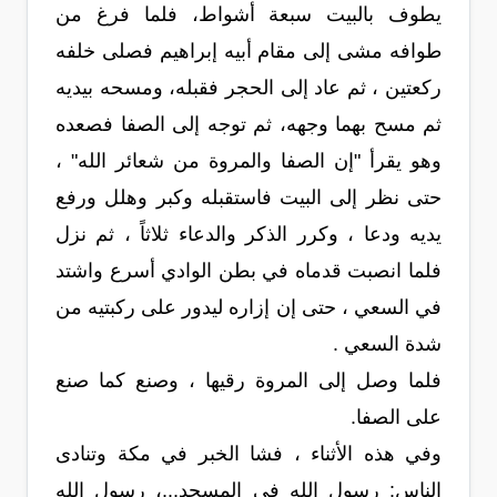
يطوف بالبيت سبعة أشواط، فلما فرغ من
طوافه مشى إلى مقام أبيه إبراهيم فصلى خلفه
ركعتين ، ثم عاد إلى الحجر فقبله، ومسحه بيديه
ثم مسح بهما وجهه، ثم توجه إلى الصفا فصعده
وهو يقرأ "إن الصفا والمروة من شعائر الله" ،
حتى نظر إلى البيت فاستقبله وكبر وهلل ورفع
يديه ودعا ، وكرر الذكر والدعاء ثلاثاً ، ثم نزل
فلما انصبت قدماه في بطن الوادي أسرع واشتد
في السعي ، حتى إن إزاره ليدور على ركبتيه من
شدة السعي .
فلما وصل إلى المروة رقيها ، وصنع كما صنع
على الصفا.
وفي هذه الأثناء ، فشا الخبر في مكة وتنادى
الناس: رسول الله في المسجد...، رسول الله