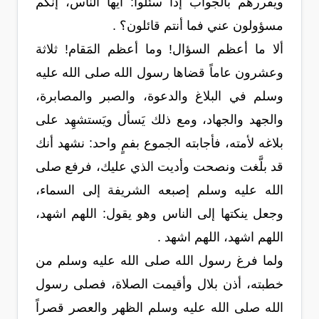
ويقررهم بالجواب إذا سئلوا: أيها الناس، إنكم
مسؤولون عني فما أنتم قائلون؟ .
ألا ما أعظم السؤال! وما أعظم المَقام! ثلاثة
وعشرون عاماً قضاها رسول الله صلى الله عليه
وسلم في البلاغ والدعوة، والصبر والمصابرة،
والجهد والجهاد، ومع ذلك يَسأل ويَستشهِد على
بلاغه لأمته، فأجابته الجموع بفمٍ واحد: نشهد أنك
قد بلَّغت ونصحت وأديت الذي عليك، فرفع صلى
الله عليه وسلم إصبعه الشريفة إلى السماء،
وجعل ينكتها إلى الناس وهو يقول: اللهم اشهد،
اللهم اشهد، اللهم اشهد .
ولما فرغ رسول الله صلى الله عليه وسلم من
خطبته، أذن بلال وأقيمت الصلاة، فصلى رسول
الله صلى الله عليه وسلم الظهر والعصر قصراً