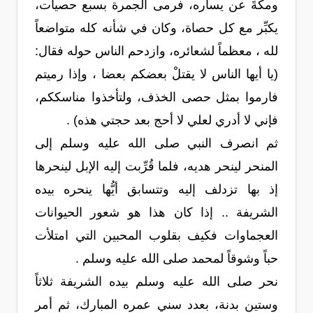
ومكةَ عن يساره، فرمى الجمرة بسبع حصيات،
يكبِّر مع كل حصاة، وكان في شأنه كله متواضعاً
لله ، معظماً لشعائره، وازدحم الناس حوله فقال:
(يا أيها الناس لا يقتلْ بعضكم بعضا ، وإذا رميتم
فارموا بمثل حصى الخذف، ولتأخذوا مناسككم،
فإني لا أدري لعلي لا أحج بعد حجتي هذه) .
ثم انصرف النبي صلى الله عليه وسلم إلى
المنحر لينحر هديه، فلما قُرِّبت إليه الإبل لينحرها
إذ بها تزدلف إليه وتتسابق أيُّها ينحره بيده
الشريفة .. إذا كان هذا هو شعور الحيوانات
العجماوات فكيف بقلوب المحبين التي امتلأت
حباً وشوقاً لمحمد صلى الله عليه وسلم .
نحر صلى الله عليه وسلم بيده الشريفة ثلاثاً
وستين بدنة، بعدد سني عمره المبارك، ثم أمر