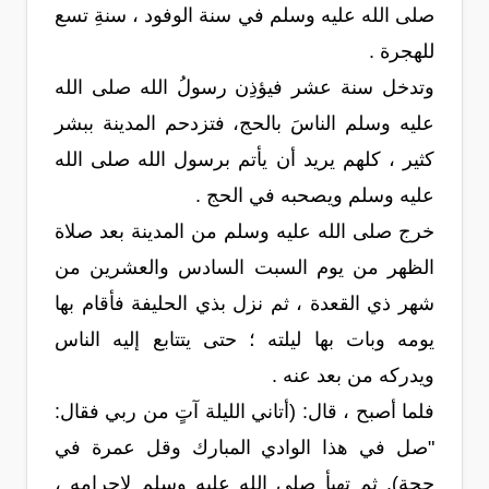
صلى الله عليه وسلم في سنة الوفود ، سنةِ تسع
للهجرة .
وتدخل سنة عشر فيؤذِن رسولُ الله صلى الله
عليه وسلم الناسَ بالحج، فتزدحم المدينة ببشر
كثير ، كلهم يريد أن يأتم برسول الله صلى الله
عليه وسلم ويصحبه في الحج .
خرج صلى الله عليه وسلم من المدينة بعد صلاة
الظهر من يوم السبت السادس والعشرين من
شهر ذي القعدة ، ثم نزل بذي الحليفة فأقام بها
يومه وبات بها ليلته ؛ حتى يتتابع إليه الناس
ويدركه من بعد عنه .
فلما أصبح ، قال: (أتاني الليلة آتٍ من ربي فقال:
"صل في هذا الوادي المبارك وقل عمرة في
حجة). ثم تهيأ صلى الله عليه وسلم لإحرامه ،