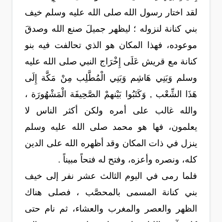
لقد اختار رسول الله صلى الله عليه وسلم خيف
بني كنانة لنزوله ؛ ليظهر جميلَ صنع الله وصدقَ
موعوده، فهذا المكان هو الذي تحالفت فيه بنو
كنانة مع قريش عَلَى إِخْرَاج النبي صلى الله عليه
وسلم وَبَنِي هَاشِم وَبَنِي الْمُطَّلِب مِنْ مَكَّة إِلَى
هَذَا الشِّعْب , وَكَتَبُوا بَيْنهمْ الصَّحِيفَة الْمَشْهُورَة ،
والله غالب على أمره ولكن أكثر الناس لا
يعلمون، فها هو محمد صلى الله عليه وسلم
ينزل في ذات المكان وقد أظهره الله على الدين
كله، ونصره وأعزه، وفتح له فتحاً مبيناً .
فلما رمى في اليوم الثالث عشر نفر إلى خيف
بني كنانة المسمى بالمحصَّب ، فصلى هناك
الظهر والعصر والمغرب والعشاء، ثم نام حتى