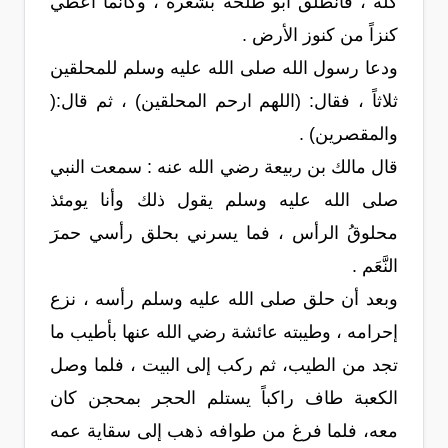
كلَه ، فانطلق أبو طلحة بشعره ، وكأنما أعطي
كنزاً من كنوز الأرض .
ودعا رسول الله صلى الله عليه وسلم للمحلقين
ثلاثاً ، فقال: (اللهم ارحم المحلقين) ، ثم قال:(
والمقصرين) .
قال مالك بن ربيعة رضي الله عنه : سمعت النبي
صلى الله عليه وسلم يقول ذلك وأنا يومئذ
محلوقُ الرأس ، فما يسرني بحلق رأسي حمرَ
النَّعَم .
وبعد أن حلق صلى الله عليه وسلم رأسه ، نزع
إحرامه ، وطيبته عائشة رضي الله عنها بأطيب ما
تجد من الطيب، ثم ركب إلى البيت ، فلما وصل
الكعبة طاف راكباً يستلم الحجر بمحجن كان
معه، فلما فرغ من طوافه ذهب إلى سقاية عمه