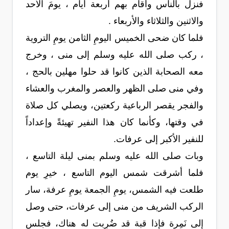
فنزل بالناس وأقام بهم أربعة أيام ، يومَ الأحد
والاثنين والثلاثاء والأربعاء .
فلما كان ضحى الخميس اليومِ الثامن يومِ التروية
، ركب صلى الله عليه وسلم إلى منى ، وخرج
معه الصحابة الذين كانوا قد حلوا مهلين بالحج ،
وفي منى صلى الظهر والعصر والمغرب والعشاء
والفجر يقصر الرباعية ركعتين، ويصلي كل صلاة
في وقتها، وكأنما كان هذا النفير تهيئةً وإعداداً
للنفير الأكبر إلى عرفات.
وبات صلى الله عليه وسلم بمنى ليلة التاسع ،
فلما أشرقت شمس اليوم التاسع ، خيرِ يوم
طلعت فيه الشمس، يومِ الجمعة يومِ عرفة، سار
الركب الشريف من منى إلى عرفات، حتى وصل
إلى نَمِرة فإذا قبة قد ضُرِبت له هناك، فجلس