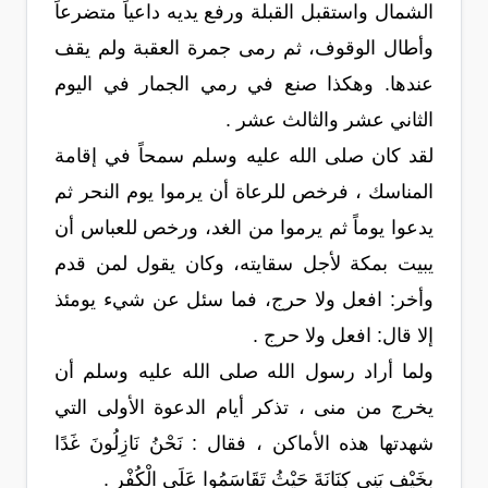
الشمال واستقبل القبلة ورفع يديه داعياً متضرعاً
وأطال الوقوف، ثم رمى جمرة العقبة ولم يقف
عندها. وهكذا صنع في رمي الجمار في اليوم
الثاني عشر والثالث عشر .
لقد كان صلى الله عليه وسلم سمحاً في إقامة
المناسك ، فرخص للرعاة أن يرموا يوم النحر ثم
يدعوا يوماً ثم يرموا من الغد، ورخص للعباس أن
يبيت بمكة لأجل سقايته، وكان يقول لمن قدم
وأخر: افعل ولا حرج، فما سئل عن شيء يومئذ
إلا قال: افعل ولا حرج .
ولما أراد رسول الله صلى الله عليه وسلم أن
يخرج من منى ، تذكر أيام الدعوة الأولى التي
شهدتها هذه الأماكن ، فقال : نَحْنُ نَازِلُونَ غَدًا
بِخَيْفِ بَنِي كِنَانَةَ حَيْثُ تَقَاسَمُوا عَلَى الْكُفْرِ .