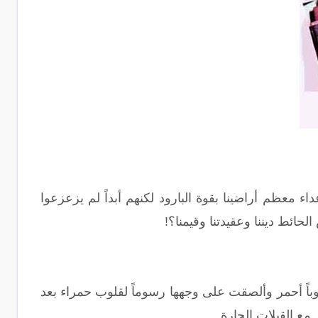
داء معظم أراضينا بقوة البارود لكنهم أبداً لم يزعزعوا
لحائط ديننا وعقيدتنا وقيمنا؟!
وقد ارتدت كل واحدة منهن ثوباً أحمر وألصقت على وجهها رسوماً لقلوب حمراء بعد
مع القبلات الحارة