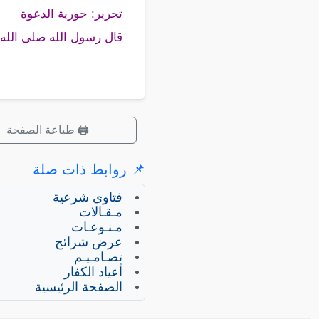
تحرير: حورية الدعوة
قال رسول الله صلى الله ع
🖨️ طباعة الصفحة
📌 روابط ذات صلة
فتاوى شرعية
مـقـالات
مـنـوعـات
عرض شرائح
تصـامـيـم
أعياد الكفار
الصفحة الرئيسية