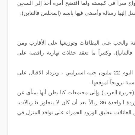
واج سراً في كنيسته ولما افتضح أمره أخذ إلى السجن
 إليها رسالة وأمضى فيها باسم (المخلص فالنتاين).
طفة والحب على البطاقات وتوزيعها على الأقارب ومن
لنتانيا)، وكثيراً ما تعقد حفلات نهارية راقصة على
وما زال الأوروبيون يحتفلون بهذا اليوم، ففي بريطانيا بلغت مبيعات الزهور في ذلك اليوم 22 مليون جنيه استرليني ، ويزداد الاقبال على
ة ترويجاً لموقعها.
م (جزيرة العرب) وإلى مجتمعات كنا نظن أنها بمنأى عن
هذا الخبل، في الرياض ارتفع سعر الورود في هذا اليوم بشكل جنوني فبلغ ثمن الوردة الواحدة 36 ريالاً بعد أن كان لا يتجاوز 5 ريالات،
عائلات بتعليق الورود الحمراء على نوافذ المنزل في