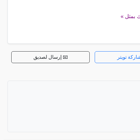
ك بمثل »
اركة تويتر
📧 إرسال لصديق