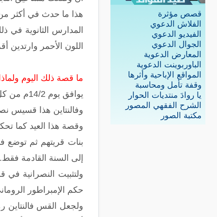
هذا ما حدث في أكثر من ج
قصص مؤثرة
الفلاش الدعوي
المدارس الثانوية في ذ
الفيديو الدعوي
الجوال الدعوي
اللون الأحمر وارتدين أقرا
المعارض الدعوية
الباوربوينت الدعوية
المواقع الإباحية وأثرها
ما قصة ذلك اليوم ولماذا 
وقفة تأمل ومحاسبة
يوافق يوم 14/2م من كل سنة عيد الحب عند النصارى ويسمى عيد فالنتاين
يا روادَ منتديات الحوار
الشرح الفقهي المصور
وفالنتاين هذا قسيس نصر
مكتبة الصور
وقصة هذا العيد كما تحك
بنات قريتهم ثم توضع ف
إلى السنة القادمة فقط.
ولتثبيت النصرانية في ق
حكم الإمبراطور الروماني كلاوديس الثاني وفي يوم 14 فبراير ق
ولجعل القس فالنتاين رم