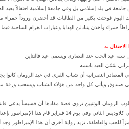
امعة في بلد إسلامي بل وفي جامعة إسلامية احتفالاً بعيد الح
لك اليوم فوجئت بكثير من الطالبات قد أحضرن وروداً حمراء
طاً حمراء وأخذن يتبادلن الهدايا وعبارات الغرام الساخنة فيما بين
الاحتفال به
اني سُمّيَ العيد باسمه
ي المصادر النصرانية أن شباب القرى في عيد الرومان كانوا 
ي صندوق ويأتي كل واحد من هؤلاء الشباب ويسحب ورقة من 
لوب الرومان الوثنيين تروى قصة مفادها أن قسيساً يدعى فالن
ام هذا الإمبراطور بإعدام القس فالنتاين بتهمة الدعوة إلى النصرانية.
زاً للحب والعاطفة، تزيد رواية أخرى أن هذا الإمبراطور وجد