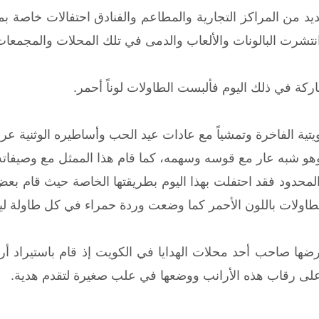
 من المراكز التجارية والمطاعم والفنادق احتفالات خاصة ب
وانتشرت البالونات والألعاب والدمى في تلك المحلات والمجمعات
كة في ذلك اليوم فألبست الطاولات لوناً أحمر.
تية الفاخرة وتمشياً مع عادات عيد الحب وأساطيره الوثنية عر
وهو شبه عار مع قوسه وسهمه، كما قام هذا الممثل مع وصيفاته
محدود فقد احتفلت بهذا اليوم بطريقتها الخاصة حيث قام بعض 
ولات باللون الأحمر كما وضعت وردة حمراء في كل طاولة ليقد
عرضها صاحب أحد محلات الهدايا في الكويت إذ قام باستيراد 
لى رقاب هذه الأرانب ووضعها في علب صغيرة لتقدم هدية.