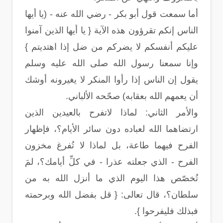
أما سمعت قول أبو بكر - رضي الله عنه - (يا أيها
الناس إنكم تقرؤون هذه الآية { يا أيها الذين آمنوا
عليكم أنفسكم لا يضركم من ضل إذا اهتديتم }
وإنا سمعنا رسول الله صلى الله عليه وسلم
يقول إن الناس إذا رأوا المنكر لا يغيرونه أوشك
أن يعمهم الله بعقابه) صحّحه الألباني.
والأمر الثاني: لماذا لاتفرح بالعيدين الذين
ارتضاهما الله لعباده دون سائر الأيام؟، فإظهار
الفرح فيهما طاعة، بل لماذا لا تُفرغ مخزون
الفرح - الذي جعلته عذرا - في كلِّ أيامك؟، لمَ
تُخصّص هذا اليوم الذي ما أنزل الله به من
سلطان؟، قال تعالى: { قل بفضل الله وبرحمته
فبذلك فليفرحوا }.