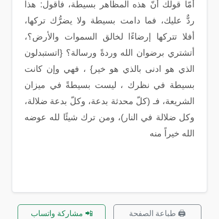
أمّا قولك أنّ هذه المظاهر بسيطة، فأقول: هذا
ردٌّ عليك، فما دامت بسيطة ولا يضرُّك تركها،
أفلا تتركها إرضاءًا لخالق السموات والأرض؟،
أتشتري برضوان الله وردةً ورسالة؟ {اتستبدلون
الذي هو ادنى بالذي هو خير} ، فهي وإن كانت
بسيطة في نظرك ، ليست بسيطةً في ميزان
الشريعة، فـ (كلّ محدثة بدعة، وكلّ بدعة ضلالة،
وكل ضلالة في النار)، ومن ترك شيئًا لله عوضه
الله خيراً منه
🖨️ طباعة الصفحة
📲 مشاركة واتساب