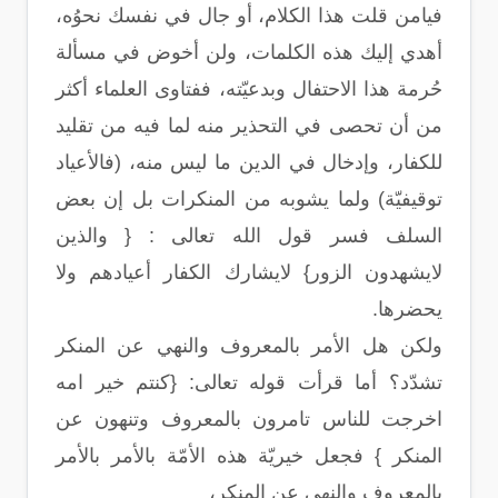
فيامن قلت هذا الكلام، أو جال في نفسك نحوُه،
أهدي إليك هذه الكلمات، ولن أخوض في مسألة
حُرمة هذا الاحتفال وبدعيّته، ففتاوى العلماء أكثر
من أن تحصى في التحذير منه لما فيه من تقليد
للكفار، وإدخال في الدين ما ليس منه، (فالأعياد
توقيفيّة) ولما يشوبه من المنكرات بل إن بعض
السلف فسر قول الله تعالى : { والذين
لايشهدون الزور} لايشارك الكفار أعيادهم ولا
يحضرها.
ولكن هل الأمر بالمعروف والنهي عن المنكر
تشدّد؟ أما قرأت قوله تعالى: {كنتم خير امه
اخرجت للناس تامرون بالمعروف وتنهون عن
المنكر } فجعل خيريّة هذه الأمّة بالأمر بالأمر
بالمعروف والنهي عن المنكر،