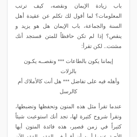
باب زيادة الإيمان ونقصه، كيف ترتب
المعلومات؟ لما أقول لك تكلم عن عقيدة أهل
السنة والجماعة، باب الإيمان هل هو يزيد و
ينقص؟ إذا لم تكن حافظاً للمتن فستجد أنك
مشتت.. لكن تقرأ:
إيماننا يكون بالطاعات *** ونقصــه يكـون
بالزلات
وأهله فيه على تفاضل *** هل أنت كالأملاك أم
كالرسل
عندما تقرأ مثل هذه المتون وتحفظها وتضبطها،
وتقرأ شروح كثيرة لها، تجد أنك استوعبت شيئاً
كثيراً في زمن قصير، هذه فائدة المتون أيها
الأحبة عندما أريد أن أقرأ في الفقه، الفقه الآن