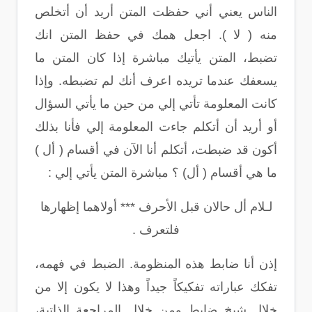
الناس يعني أني حفظت المتن أريد أن أتخلص
منه ( لا ). اجعل همك في حفظ المتن انك
تضبط، المتن يأتيك مباشرة إذا كان المتن ما
يسعفك عندما تريده اعرف أنك لم تضبطه. وإذا
كانت المعلومة تأتي إلي من حين ما يأتي السؤال
أو أريد أن أتكلم جاءت المعلومة إلي فأنا بذلك
أكون قد ضبطت، أتكلم أنا الآن في أقسام ( أل )
ما هي أقسام ( أل) ؟ مباشرة المتن يأتي إلي :
لـلام أل حالان قبل الأحرف *** أولاهما إظهارها
فلتعرف .
إذن أنا ضابط هذه المنظومة. الضبط في فهمه،
تفكك عباراته تفكيكاً جيداً وهذا لا يكون إلا من
خلال شيخ ضابط ومن خلال المراجعة الذاتية،