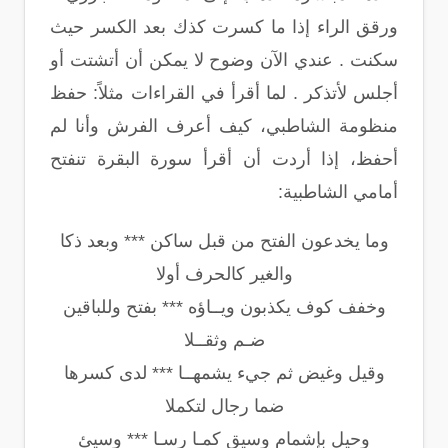
ورقق الراء إذا ما كسرت كذك بعد الكسر حيث
سكنت . عندي الآن وضوح لا يمكن أن أتشتت أو
أجلس لأتذكر . لما أقرأ في القراءات مثلاً: حفظ
منظومة الشاطبي، كيف أعرف الفرش وأنا لم
أحفظ، إذا أردت أن أقرأ سورة البقرة تنفتح
أمامي الشاطبية:
وما يخدعون الفتح من قبل ساكن *** وبعد ذكا
والغير كالحرف أولا
وخفف كوف يكذبون ويــاؤه *** بفتح وللباقين
ضـم وثقــلا
وقيل وغيض ثم جيء يشمهــا *** لدى كسرها
ضما رجال لتكملا
وحيل بإشمام وسيق كمـا رسـا *** وسيئ