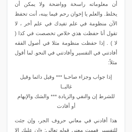
أن معلوماته راسخة وواضحة ولا يمكن أن
يخلط. والعلم يا إخوان رحم فيما بينه، أنت تحفظ
الآن منظومة في علم تفيدك في علم أخر ، لا
تقول أنا حفظت هذي خلاص تخصصت في كذا (
لا ) . إذا حفظت منظومة مثلا في أصول الفقه
أفادتني في التفسير وأفادتني في النحو. لما أقول
مثلاً:
إذا جواب وجزاء صاحـبا *** وقيل دائما وقيل
غالبــا
للشرط إن والنفي والزيادة *** والشك والإبهام
أو أفادت
هذا أفادني في معاني حروف الجر، وإن جئت
للتفسير فهمت معنى قوله تعالى: ﴿إن عليك إلا