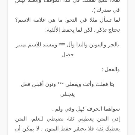
لماذا تضع نفسك في هذا الموقف والعلم ليس
في صدرك ).
لما تسأل مثلا في النحو: ما هي علامة الاسم؟
تحتاج تذكر . لكن لما يحفظ الألفية:
بالجر والتنوين والندا وأل *** ومسند للاسم تمييز
حصل
والفعل :
بتا فعلت وأتت ويفعلي *** ونون أقبلن فعل
ينجـلي
سواهما الحرف كهل وفي ولم .
إذن المتن يعطيني ثقة بضبطي للعلم، المتن
يعطيك ثقة فلا تحتقر حفظ المتون . لا يمكن أن