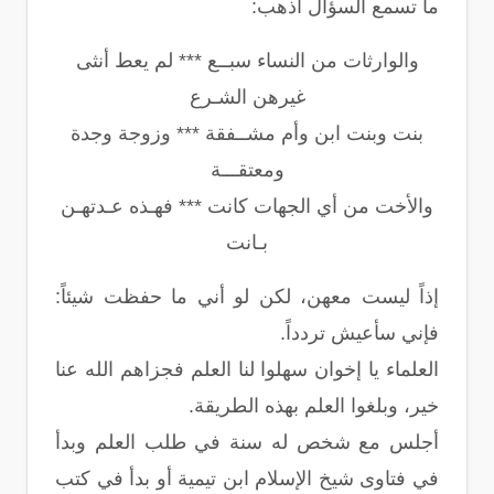
ما تسمع السؤال اذهب:
والوارثات من النساء سبــع *** لم يعط أنثى
غيرهن الشـرع
بنت وبنت ابن وأم مشــفقة *** وزوجة وجدة
ومعتقـــة
والأخت من أي الجهات كانت *** فهـذه عـدتهـن
بـانت
إذاً ليست معهن، لكن لو أني ما حفظت شيئاً:
فإني سأعيش تردداً.
العلماء يا إخوان سهلوا لنا العلم فجزاهم الله عنا
خير، وبلغوا العلم بهذه الطريقة.
أجلس مع شخص له سنة في طلب العلم وبدأ
في فتاوى شيخ الإسلام ابن تيمية أو بدأ في كتب