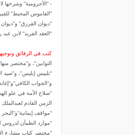
- "الآجرومية" وشرحها لا
"القاموس المحيط" للفير
"ديوان الفرزق" و"ديوان 
"العقد الفريد" لابن عبد ر
كتب في الرقائق وتوجيها
التوابين"، و"مختصر منها
"تلبيس إبليس"، و"صيد ا
و"الجواب الكافي"و"إغاثة
"صلاح الأمة في علو الهم
الزمن القادم لعبدالملك 
"مواقف إيمانية"و"البحر 
"موارد الظمآن لدروس ال
"مختصر كتاب مشارع الأش