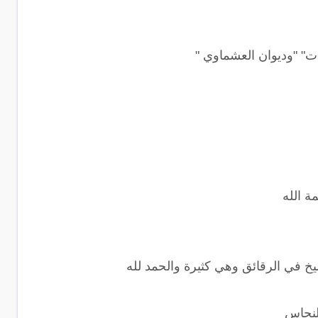
قات" "وديوان العشماوي "
ة الله
يخ في الرقائق وهي كثيرة والحمد لله
لنحاس