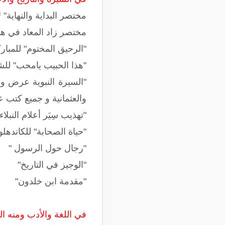
مختصر البداية والنهاية" ل
مختصر زاد المعاد في هدي
"الرحيق المختوم" للمبا
"هذا الحبيب يامحب" للش
"السيرة النبوية عرض وو
والعثمانية و جميع كتب 
"تهذيب سِيَر أعلام الن
"حياة الصحابة" للكاندهل
"رجال حول الرسول "
"الوجيز في التاريخ"
"مقدمة ابن خلدون"
في اللغة والأدب ومنه ال