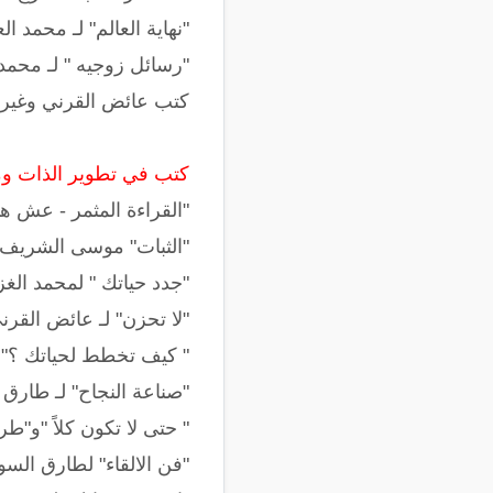
"نهاية العالم" لـ محمد ا
"رسائل زوجيه " لـ محمد
كتب عائض القرني وغيره
كتب في تطوير الذات وم
"القراءة المثمر - عش هان
"الثبات" موسى الشريف 
"جدد حياتك " لمحمد الغز
"لا تحزن" لـ عائض القرن
" كيف تخطط لحياتك ؟" ل
"صناعة النجاح" لـ طارق 
" حتى لا تكون كلاً "و"ط
"فن الالقاء" لطارق السو