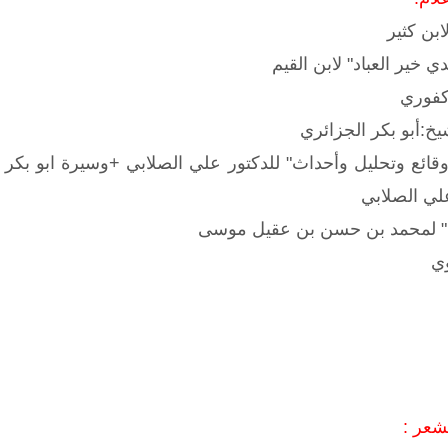
ابن كثير
 خير العباد" لابن القيم
ركفوري
يخ:أبو بكر الجزائري
قائع وتحليل وأحداث" للدكتور علي الصلابي +وسيرة ابو بكر
علي الصلابي
بلاء" لمحمد بن حسن بن عقيل موسى
وي
شعر :