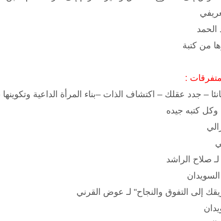
لعريفي
 الحمد
ا من كتبة
تفرقات :
ئا – جدد عقلك – اكتشاف الذات –بناء المرأة الداعية وتكوينها -
وكل كتبه جيده
الي
ي
ـ صلاح الراشد
السويدان
ريقك إلى التفوق والنجاح" لـ عوض القرني
يدان