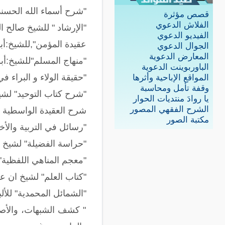
"شرح أسماء الله الحسن
قصص مؤثرة
الفلاش الدعوي
"الإرشاد " للشيخ صالح ا
الفيديو الدعوي
عقيدة المؤمن",للشيخ:أب
الجوال الدعوي
المعارض الدعوية
"منهاج المسلم"للشيخ:أبو
الباوربوينت الدعوية
"حقيقة الولاء و البراء ف
المواقع الإباحية وأثرها
وقفة تأمل ومحاسبة
"شرح كتاب التوحيد" لشيخ
يا روادَ منتديات الحوار
الشرح الفقهي المصور
شرح العقيدة الواسطية ل
مكتبة الصور
"رسائل في التربية والأ
"حراسة الفضيلة" لشيخ بك
"معجم المناهي اللفظية",
"كتاب العلم" لشيخ ان ع
"الشمائل المحمدية" للألب
" كشف الشبهات، والأصول 