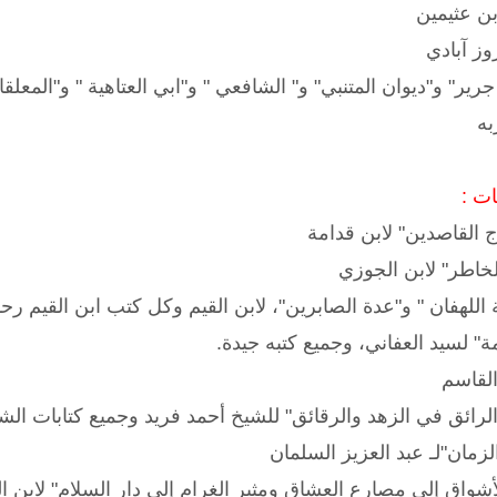
بن عثيمين
وز آبادي
جرير" و"ديوان المتنبي" و" الشافعي " و"ابي العتاهية " و"المعل
به
ت :
ج القاصدين" لابن قدامة
لخاطر" لابن الجوزي
 اللهفان " و"عدة الصابرين"، لابن القيم وكل كتب ابن القيم رحم
ة" لسيد العفاني، وجميع كتبه جيدة.
القاسم
الرائق في الزهد والرقائق" للشيخ أحمد فريد وجميع كتابات الش
زمان"لـ عبد العزيز السلمان
واق إلى مصارع العشاق ومثير الغرام إلى دار السلام" لابن ا