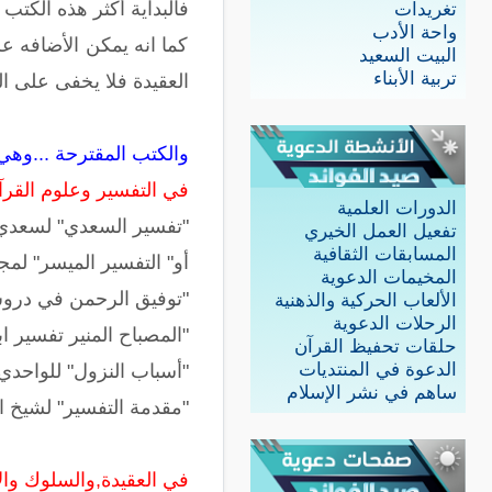
فالبداية أكثر هذه الكت
تغريدات
واحة الأدب
كما انه يمكن الأضافه عل
البيت السعيد
تربية الأبناء
العقيدة فلا يخفى على ال
والكتب المقترحة ...وهي 
في التفسير وعلوم القرآ
الدورات العلمية
"تفسير السعدي" لسعدي
تفعيل العمل الخيري
المسابقات الثقافية
أو" التفسير الميسر" لمج
المخيمات الدعوية
"توفيق الرحمن في دروس 
الألعاب الحركية والذهنية
الرحلات الدعوية
"المصباح المنير تفسير اب
حلقات تحفيظ القرآن
الدعوة في المنتديات
"أسباب النزول" للواحدي
ساهم في نشر الإسلام
"مقدمة التفسير" لشيخ ا
في العقيدة,والسلوك وال