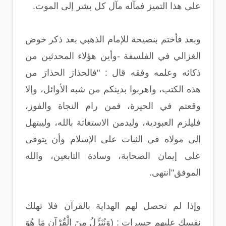
على هذا التميز فمآله مآل كل بشر إلى الموت.
وبعد فأختم بنصيحة للإمام الذهبي بعد ذكر خوض
الغزالي في الفلسفة -وأين هؤلاء المحدثين من
ذكائه وعلمه وفقه قال : "فالحذارَ الحذارَ من
هذه الكتب، واهربوا بدينكم من شبه الأوائل، وإلا
وقعتم في الحيرة، فمن رام النجاة والفوز،
فليلزم العبودية، وليدمن الاستغاثة بالله، وليبتهل
إلى مولاه في الثبات على الإسلام وأن يتوفى
على إيمان الصحابة، وسادة التابعين، والله
الموفق"انتهى.
وإذا لم تحصل لهم الهداية بالقرآن فلا تهلك
نفسك عليهم حسرات : (وَنُنَزِّلُ مِنَ الْقُرْآنِ مَا هُوَ