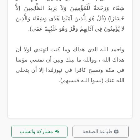
شِفَاء وَرَحْمَةٌ لِّلْمُؤْمِنِينَ وَلاَ يَزِيدُ الظَّالِمِينَ إَلاَّ
خَسَارًا) (قُلْ هُوَ لِلَّذِينَ آمَنُوا هُدًى وَشِفَاء وَالَّذِينَ
لا يُؤْمِنُونَ فِي آذَانِهِمْ وَقْرٌ وَهُوَ عَلَيْهِمْ عَمًى).
واحمد الله الذي هداك وما كنت لتهتدي لولا أن
هداك الله ، ووالله ما بينك وبين أن تمسي مؤمنا
في مكة وتصبح كافرا في نيوزلندا إلا أن يتخلى
الله عنك (نسوا الله فنسيهم).
🖨️ طباعة الصفحة
📲 مشاركة واتساب