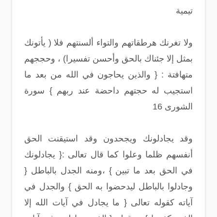
تيمية
ولا تغرنك هرطقاتهم والتواء ألسنتهم فلا ( يأتونك
بمثل إلا جئناك بالحق وأحسن تفسيرا) ، وحججهم
متهافتة : { والذين يحاجون في الله من بعد ما
استجيب له حجتهم داحضة عند ربهم } سورة
الشورى 16
وقد يجادلونك ويجحدون وقد استيقنت الحق
أنفسهم ظلما وعلوا كما قال تعالى :{ يجادلونك
في الحق بعد ما تبين } ،ومنه الجدل بالباطل {
وجادلوا بالباطل ليدحضوا به الحق } والجدل في
آياته كقوله تعالى { ما يجادل في آيات الله إلا