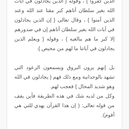
الذين كفروا } ، وقوله { الذين يجادلون في آيات
الله بغير سلطان أتاهم كبر مقتا عند الله وعند
الذين آمنوا } ، وقال تعالى { إن الذين يجادلون
في آيات الله بغير سلطان أتاهم إن في صدورهم
إلا كبر ما هم ببالغيه } ، وقوله { ويعلم الذين
يجادلون في آياتنا ما لهم من محيص }.
بل إنهم يرون البروق ويسمعون الرعود التي
تشهد بالوحدانية ومع ذلك فهم ( يجادلون في الله
وهو شديد المحال } فعجب لهم.
وكل من لديه شك في هذه الطريقة فأين يقف
من قوله تعالى: ( إن هذا القرآن يهدي للتي هي
أقوم).