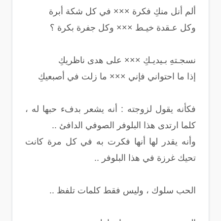
ألم أنل منكِ فكرة ××× في كل شكة أبرة
وكل عـقدة خيـط ××× وكل جفرة بكرة ؟
نسجـتهِ بـيديـكِ ××× على هدى ناظريكِ
إذا ما احتواني فإني ××× ما زلت في أصبعيكِ
فكأنه يقول لزوجته : أنه يشعر بدفء حبها له ،
كلما ارتدى هذا البلوفر الصوفي الدافئ ..
وأنه يقدر لها أنها فكرت به في كل مرة كانت
تحيك غرزة في هذا البلوفر ..
الحب سلوك ، وليس فقط كلمات تلفظ ..