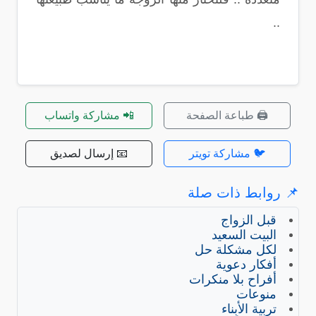
..
🖨️ طباعة الصفحة
📲 مشاركة واتساب
🐦 مشاركة تويتر
📧 إرسال لصديق
📌 روابط ذات صلة
قبل الزواج
البيت السعيد
لكل مشكلة حل
أفكار دعوية
أفراح بلا منكرات
منوعات
تربية الأبناء