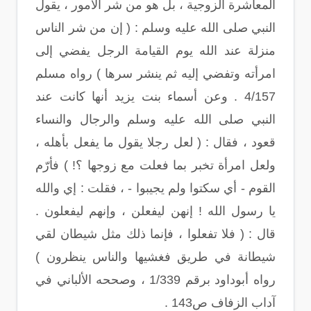
المعاشرة الزوجية ، بل هو من شر الأمور ، يقول
النبي صلى الله عليه وسلم : ( إن من شر الناس
منزلة عند الله يوم القيامة الرجل يفضي إلى
امرأته وتفضي إليه ثم ينشر سرها ) رواه مسلم
4/157 . وعن أسماء بنت يزيد أنها كانت عند
النبي صلى الله عليه وسلم والرجال والنساء
قعود ، فقال : ( لعل رجلا يقول ما يفعل بأهله ،
ولعل امرأة تخبر بما فعلت مع زوجها ؟! ) فأرّم
القوم - أي سكتوا ولم يجيبوا - ، فقلت : إي والله
يا رسول الله ! إنهن ليفعلن ، وإنهم ليفعلون .
قال : ( فلا تفعلوا ، فإنما ذلك مثل شيطان لقي
شيطانة في طريق فغشيها والناس ينظرون )
رواه أبوداود برقم 1/339 ، وصححه الألباني في
آداب الزفاف ص143 .