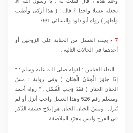
وعند هذه ، قال فقلت له : يا رسول الله ألا
تجعله غسلا واحدا ؟ قال : ( هذا أزكى وأطيب
وأطهر ) رواه أبو داود والنسائي 79/1 .
7 -
يجب الغسل من الجنابة على الزوجين أو
أحدهما في الحالات التالية :
- التقاء الختانين : لقوله صلى الله عليه وسلم : "
إِذَا جَاوَزَ الْخِتَانُ الْخِتَانَ ( وفي رواية : مسّ
الختان الختان ) فَقَدْ وَجَبَ الْغُسْل . " رواه أحمد
ومسلم رقم 526 وهذا الغسل واجب أنزل أو لم
يُنزل . ومسّ الختان الختان هو إيلاج حشفة الذّكر
في الفرج وليس مجرّد الملاصقة .