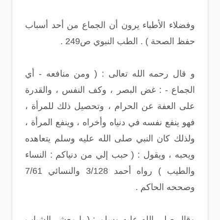
وفضلاء الأطباء يرون أن الجماع من أحد أسباب
حفظ الصحة ) . الطب النبوي ص249 .
و قال رحمه الله تعالى : ( ومن منافعه - أي
الجماع - : غض البصر ، وكف النفس ، والقدرة
على العفة عن الحرام ، وتحصيل ذلك للمرأة ،
فهو ينفع نفسه في دنياه وأخراه ، وينفع المرأة ،
ولذلك كان النبي صلى الله عليه وسلم يتعاهده
ويحبه ، ويقول : ( حبب إلي من دنياكم : النساء
والطيب ) رواه أحمد 3/128 والنسائي 7/61
وصححه الحاكم .
وقال صلى الله عليه وسلم : ( يا معشر الشباب