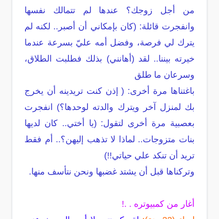
من أجل زوجك؟ عندها لم تتمالك نفسها
وانفجرت قائلة: (كان بإمكاني أن أصبر.. لكنه لم
يترك لي فرصة، وفضل أمه عليّ بسرعة عندما
خيرته بيننا.. لقد (أهانني) بذلك فطلبت الطلاق،
وسرعان ما طلق
باغتناها مرة أخرى: ( إذن كنت تريدينه أن يخرج
بك لمنزل آخر ويترك والدته لوحدها؟) انفجرت
بعصبية مرة أخرى لتقول: (يا أختي.. كان لديها
بنات متزوجات.. لماذا لا تذهب إليهن؟.. أم فقط
تريد أن تنكد علي حياتي!!)
وتركناها قبل أن يشتد غضبها ونحن نتأسف منها.
أغار من كمبيوتره . .!