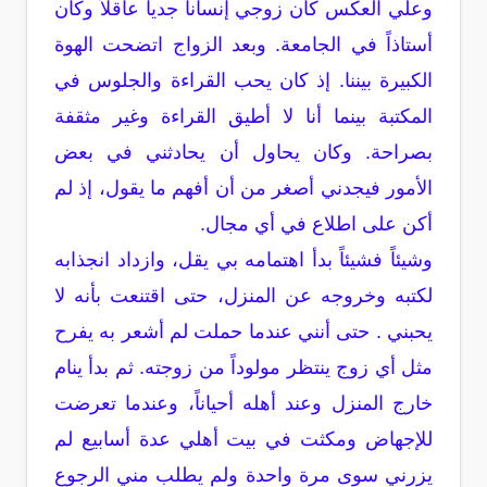
وعلي العكس كان زوجي إنساناً جدياً عاقلاً وكان
أستاذاً في الجامعة. وبعد الزواج اتضحت الهوة
الكبيرة بيننا. إذ كان يحب القراءة والجلوس في
المكتبة بينما أنا لا أطيق القراءة وغير مثقفة
بصراحة. وكان يحاول أن يحادثني في بعض
الأمور فيجدني أصغر من أن أفهم ما يقول، إذ لم
أكن على اطلاع في أي مجال.
وشيئاً فشيئاً بدأ اهتمامه بي يقل، وازداد انجذابه
لكتبه وخروجه عن المنزل، حتى اقتنعت بأنه لا
يحبني . حتى أنني عندما حملت لم أشعر به يفرح
مثل أي زوج ينتظر مولوداً من زوجته. ثم بدأ ينام
خارج المنزل وعند أهله أحياناً، وعندما تعرضت
للإجهاض ومكثت في بيت أهلي عدة أسابيع لم
يزرني سوى مرة واحدة ولم يطلب مني الرجوع