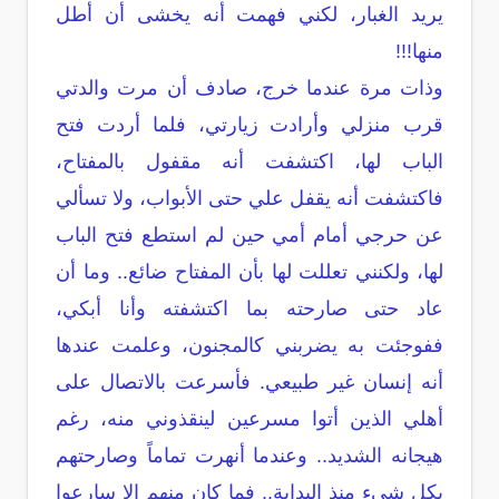
يريد الغبار، لكني فهمت أنه يخشى أن أطل
منها!!!
وذات مرة عندما خرج، صادف أن مرت والدتي
قرب منزلي وأرادت زيارتي، فلما أردت فتح
الباب لها، اكتشفت أنه مقفول بالمفتاح،
فاكتشفت أنه يقفل علي حتى الأبواب، ولا تسألي
عن حرجي أمام أمي حين لم استطع فتح الباب
لها، ولكنني تعللت لها بأن المفتاح ضائع.. وما أن
عاد حتى صارحته بما اكتشفته وأنا أبكي،
ففوجئت به يضربني كالمجنون، وعلمت عندها
أنه إنسان غير طبيعي. فأسرعت بالاتصال على
أهلي الذين أتوا مسرعين لينقذوني منه، رغم
هيجانه الشديد.. وعندما أنهرت تماماً وصارحتهم
بكل شيء منذ البداية.. فما كان منهم إلا سارعوا