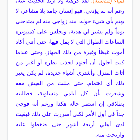
لمياء (22سنة):
لقد كرهته ولا أريد الحديث عنه،
رغم أنه لم يؤذني. فهو إنسان جامد بلا مشاعر، لا
يهتم بأي شيء حوله، منذ زواجي منه لم يمتدحني
يوماً ولم يشتر لي هدية، ويجلس على كمبيوتره
الساعات الطوال التي لا يمل فيها، حتى أنني أكاد
أموت غيظاً وغيرة من ذلك الجهاز. وحتى عندما
كنت أحاول أن أجتهد لجذب نظره أو أغير من
أثاث المنزل وأشتري أشياء جديدة، لم يكن يعير
ذلك أي اهتمام. حتى مللت من العيش معه
وشعرت بأن كل أيامي متساوية، فطالبته
بطلاقي إن استمر حاله هكذا ورغم أنه فوجئ
جداً في أول الأمر لكني أصررت على ذلك فبقيت
لدى أهلي أربعة أشهر حتى ضغطوا عليه
وارتحت منه.