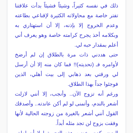
ذلك في نفسه كثيراً، وشيئاً فشيئاً بدأت علاقتنا
تفتر خاصة مع محاولاته الكثيرة لإقناعي بطاعته
وعدم الخروج إلا بإذنه، إلا أن استهتاري به
وبكلامه أخذ يجرح كرامته خاصة وهو يعرف أني
أعلم بمقدار حبه لي.
حتى هددني ذات مرة بالطلاق إن لم أرضخ
لأوامره فـ (تحديته)!! فما كان منه إلا أن أرسل
لي ورقتي بعد ذهابي إلى بيت أهلي، الذين
فوجئوا جداً بهذا الطلاق.
ورغم أنه تزوج الآن.. وأنجب، إلا أنني لازلت
أشعر بالندم، وأتمنى لو لم أكن عاندته.. وأصدقك
القول أنني أشعر بالغيرة من زوجته الحالية لأنها
وفقت بزوج لن تجد مثله أبداً.
البعض كدن يخضن هذه التجربة لولا أن لطف