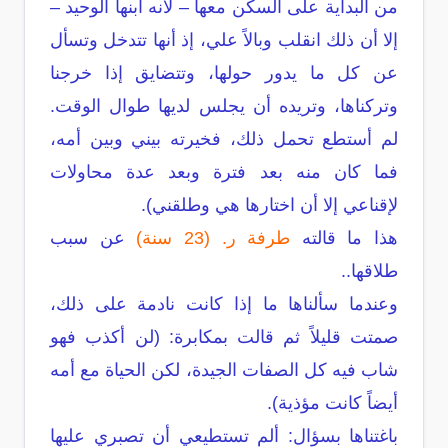
من البداية على السكن معها – لأنه ابنها الوحيد –
إلا أن ذلك انقلب وبالاً علي، إذ أنها تتدخل وتسأل
عن كل ما يدور حولها، وتتضايق إذا خرجنا
وتركناها، وتريده أن يجلس لديها طوال الوقت.
لم أستطع تحمل ذلك، فخيرته بيني وبين أمه،
فما كان منه بعد فترة وبعد عدة محاولات
لإقناعي إلا أن اختارها هي وطلقني).
هذا ما قالته
طرفة ر. (23 سنة)
عن سبب
طلاقها..
وعندما سألناها ما إذا كانت نادمة على ذلك،
صمتت قليلاً ثم قالت بمكابرة: (لن أكذب فهو
شاب فيه كل الصفات الجيدة، لكن الحياة مع أمه
أيضاً كانت مؤذية).
باغتناها بسؤال: ألم تستطيعي أن تصبري عليها