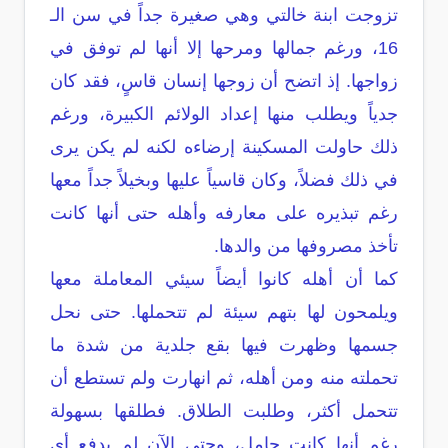
تزوجت ابنة خالتي وهي صغيرة جداً في سن الـ
16، ورغم جمالها ومرحها إلا أنها لم توفق في
زواجها. إذ اتضح أن زوجها إنسان قاسٍ، فقد كان
جدياً ويطلب منها إعداد الولائم الكبيرة، ورغم
ذلك حاولت المسكينة إرضاءه لكنه لم يكن يرى
في ذلك فضلاً، وكان قاسياً عليها وبخيلاً جداً معها
رغم تبذيره على معارفه وأهله حتى أنها كانت
تأخذ مصروفها من والدها.
كما أن أهله كانوا أيضاً سيئي المعاملة معها
ويلمحون لها بتهم سيئة لم تتحملها. حتى نحل
جسمها وظهرت فيها بقع جلدية من شدة ما
تحملته منه ومن أهله، ثم انهارت ولم تستطع أن
تتحمل أكثر، وطلبت الطلاق. فطلقها بسهولة
رغم أنها كانت حامل، وحتى الآن لم يدفع أي