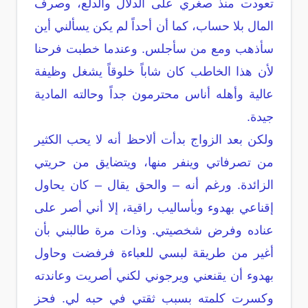
تعودت منذ صغري على الدلال والدلع، وصرف
المال بلا حساب، كما أن أحداً لم يكن يسألني أين
سأذهب ومع من سأجلس. وعندما خطبت فرحنا
لأن هذا الخاطب كان شاباً خلوقاً يشغل وظيفة
عالية وأهله أناس محترمون جداً وحالته المادية
جيدة.
ولكن بعد الزواج بدأت ألاحظ أنه لا يحب الكثير
من تصرفاتي وينفر منها، ويتضايق من حريتي
الزائدة. ورغم أنه – والحق يقال – كان يحاول
إقناعي بهدوء وبأساليب راقية، إلا أني أصر على
عناده وفرض شخصيتي. وذات مرة طالبني بأن
أغير من طريقة لبسي للعباءة فرفضت وحاول
بهدوء أن يقنعني ويرجوني لكني أصريت وعاندته
وكسرت كلمته بسبب ثقتي في حبه لي. فحز