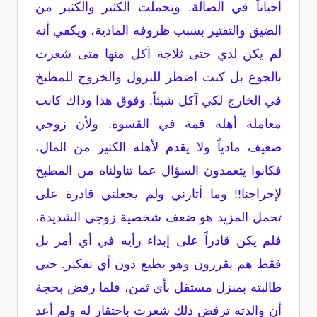
أحياناً في الصالة. وتحملت الكثير والكثير من
الضيق والتقتير بسبب ظروفه المادية، ويكفي أنه
لم يكن لدي حتى ثلاجة آكل منها متى شعرت
بالجوع بل كنت اضطر للنزول والخروج للمطبخ
في الخارج لكي آكل شيئاً. وفوق هذا وذاك كانت
معاملة أهله قمة في القسوة. ولأن زوجي
ضعيف مادياً ولا يقدم لأهله الكثير من المال،
فكانوا يتعمدون السؤال عما تناولناه من المطبخ
لإحراجنا!! وما أثارني ولم يجعلني قادرة على
تحمل المزيد هو ضعف شخصية زوجي الشديدة،
فلم يكن قادراً على إبداء رأيه في أي أمر بل
فقط هم يقررون وهو يطيع دون أي تفكير. حتى
طالبته بمنزل مستقل بأي ثمن، فلما رفض بحجة
أن والدته ترفض ذلك شعرت باحتقار له ولم أعد