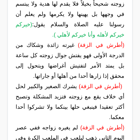
زوجته شحيحاً بخيلاً فلا يقدم لها هدية ولا يبتسم
في وجهها بل يهينها ولا يكرمها ولم يعلم أن
رسولنا عليه الصلاة والسلام يقول:
(خيركم
خيركم لأهله وأنا خيركم لأهلي ).
(أطرش في الزفة)
غيرته زائدة وشكاك من
الدرجة الأولى فهو يفتش جوال زوجته كل ساعة
بل يمتد الأمر لتفتيش أغراضها ويتحول إلى
محقق إذا زارها أحدا من أهلها أو جاراتها.
(أطرش في الزفة)
يشرك الصغير والكبير لحل
أي خلاف يقع مع زوجته فتزيد المشكلة وتصبح
أكثر تعقيدا فينبغي حلها بينكما ولا تشركوا أحدا
معكما.
(أطرش في الزفة)
لم يغيره زواجه ففي عصر
اليوم الثاني ذهب ليلعب في الملعب الكرة وفي