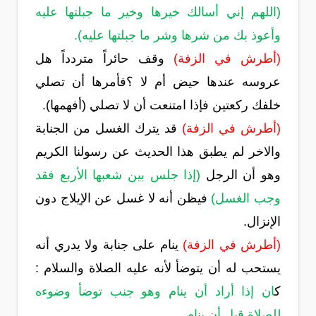
(اللهم إني أسالك خيرها وخير ما جبلتها عليه
وأعوذ بك من شرها وشر ما جبلتها عليه).
(أطرش في الزفة)
وقف حائراً متردداً هل
عروسه عندها حيض أم لا ؟فأمرها أن تصلي
خلفك ركعتين فإذا امتنعت أن لا تصلي (أفهمها).
(أطرش في الزفة)
قد يترك الغسل من الجنابة
والاخر لم يطبق هذا الحديث عن رسولنا الكريم
وهو أن الرجل
(إذا جلس بين شعبها الأربع فقد
وجب الغسل)
فيظن أنه لا غسل عن الإيلاج دون
الإنزال.
(أطرش في الزفة)
ينام على جنابة ولا يدري أنه
يستحب له أن يتوضأ لأنه عليه الصلاة والسلام :
ك
ان إذا أراد أن ينام وهو جنب توضأ وضوءه
للصلاة قبل أن ينام.