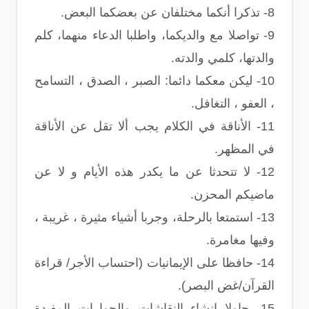
8- تذكرا أنكما مختلفان عن بعضكما البعض.
9- تواصلا مع والديكما، واطلبا الدعاء منهما، كلم
والدتها، كلمي والدته.
10- ليكن معكما دائما: الصبر ، الصدق ، التسامح
، العفو ، التغافل.
11- الأناقة في الكلام يجب ألا تقل عن الأناقة
في المظهر.
12- لا تتحدثا عن ما يكدر هذه الأيام و لا عن
ماضيكم المحزن.
13- استمتعا بالرحلة، وجربا أشياء مثيرة ، غريبة ،
وفيها مغامرة.
14- حافظا على الإيمانيات (احتساب الأجر/ قراءة
القرآن/غض البصر).
15- حاولا إنشاء النقاشات والحوارات المفيدة