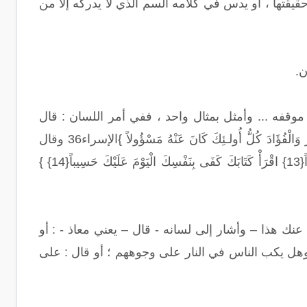
يقتها ، أو يدس في كلامه السم الذي لا يدركه إلا من
ن.
موقفه ... وأمثل بمثال واحد ، ففي أمر اللسان : قال
تعالى : {مَا يَلْفِظُ مِن قَوْلٍ إِلَّا لَدَيْهِ رَقِيبٌ عَتِيدٌ }ق18، وقال تعالى : { إِنَّ السَّمْعَ وَالْبَصَرَ وَالْفُؤَادَ كُلُّ أُولـئِكَ كَانَ عَنْهُ مَسْؤُولاً }الإسراء36 وقال
تعالى : {وَكُلَّ إِنسَانٍ أَلْزَمْنَاهُ طَآئِرَهُ فِي عُنُقِهِ وَنُخْرِجُ لَهُ يَوْمَ الْقِيَامَةِ كِتَاباً يَلْقَاهُ مَنشُوراً{13} اقْرَأْ كَتَابَكَ كَفَى بِنَفْسِكَ الْيَوْمَ عَلَيْكَ حَسِيباً{14} }
نك هذا – وأشار إلى لسانه - قال – يعني معاذ - : أو
ذ وهل يكب الناس في النار على وجوههم ؛ أو قال : على