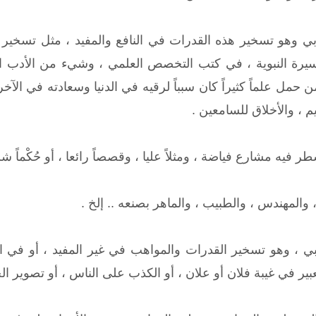
يجابي وهو تسخير هذه القدرات في النافع والمفيد ، مثل تسخير قد
سيرة النبوية ، في كتب التخصص العلمي ، وشيء من الأدب الر
حمل علماً كثيراً كان سبباً لرقيه في الدنيا وسعادته في ال
يم ، والأخلاق للسامعين .
 فيه مشارع فياضة ، ومثلاً عليا ، وقصصاً رائعا ، أو حُكْماً شرع
والمهندس ، والطبيب ، والماهر بصنعه .. إلخ .
لسلبي ، وهو تسخير القدرات والمواهب في غير المفيد ، أو في ا
بير في غيبة فلان أو علان ، أو الكذب على الناس ، أو تصوير الحق