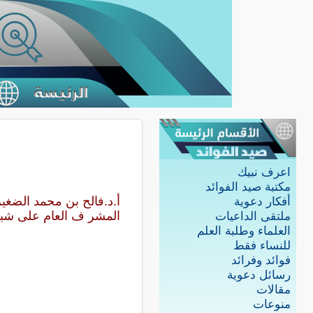
اعرف نبيك
مكتبة صيد الفوائد
أ.د.فالح بن محمد الضغير
أفكار دعوية
المشر ف العام على شبكة
ملتقى الداعيات
العلماء وطلبة العلم
للنساء فقط
فوائد وفرائد
رسائل دعوية
مقالات
منوعات