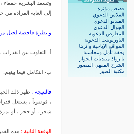
وتسعد البشرية جمعاء ، 
قصص مؤثرة
إلى الغاية المرادة من خ
الفلاش الدعوي
الفيديو الدعوي
الجوال الدعوي
و نظرة فاحصة لجيل من ا
المعارض الدعوية
الباوربوينت الدعوية
المواقع الإباحية وأثرها
أ‌- التفاوت بين القدرات 
وقفة تأمل ومحاسبة
يا روادَ منتديات الحوار
الشرح الفقهي المصور
مكتبة الصور
ب‌- التكامل فيما بينهم.
فالنتيجة :
ظهر ذلك الجيل ا
، فوضوياً ، يستغل قدرا
شجر ، أو حجر ، أو تمرة 
الوقفة الثانية :
هذه القدر