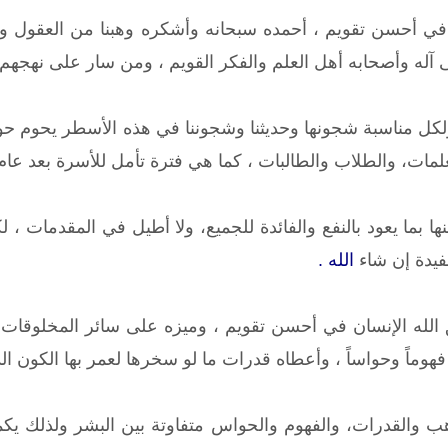
 في أحسن تقويم ، أحمده سبحانه وأشكره وهبنا من العقول وا
 آله وأصحابه أهل العلم والفكر القويم ، ومن سار على نهجهم و
ولكل مناسبة شجونها وحديثنا وشجوننا في هذه الأسطر يحوم حول 
لمات، والطلاب والطالبات ، كما هي فترة تأمل للأسرة بعد عام د
ا بما يعود بالنفع والفائدة للجميع، ولا أطيل في المقدمات ، 
يدة إن شاء
الله .
الله الإنسان في أحسن تقويم ، وميزه على سائر المخلوقات ب
هوماً وحواساً ، وأعطاه قدرات ما لو سخرها لعمر بها الكون ال
هب والقدرات، والفهوم والحواس متفاوتة بين البشر ولذلك يكم