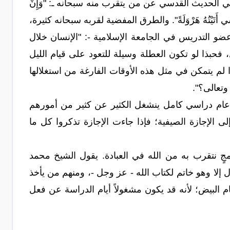
 الحديث القدسي عن من يتقرب منه سبحانه ـ: "وَإِنْ
ْ أَتَانِي يَمْشِي أَتَيْتُهُ هَرْوَلَةً". والطرق المفضية لقربه سبحانه كثيرة،
 التدريس في الجامعة الإسلامية -: "الإنسان خلال
 فحبذا لو تكون العطلة وسيلة للتعود على قيام الليل
ا لم يتمكن في مثل هذه الأوقات الفارغة من استغلالها
وتعالى؟".
ّا في الإجابة عنه. تقول الأخت "أمل العلـي" ـ21 سنة-: "في عام دراسي كامل ينشغل الكثير عن كثير من أمورهم
ى الإجازة الصيفية؛ فإذا جاءت الإجازة تذكروا كل ما
جٍ نتقرب به من الله في العبادة. يقول الشيخ محمد
إلا وهو خاتم لكتاب الله - عز وجل -، ومنهم من يأخذ
ام البيض؛ لأنه قد يكون مشغولاً أيام الدراسة عن فعل