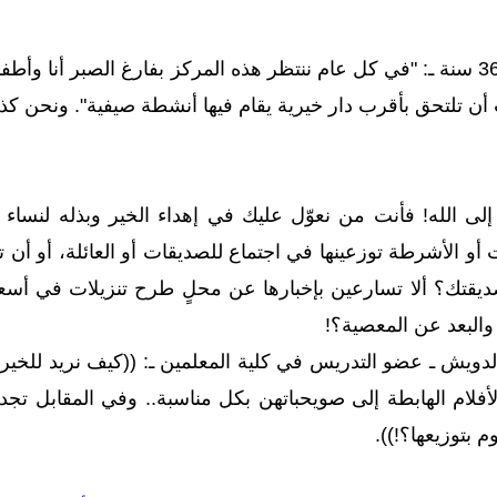
تقول أم أمجد الصغير ـ 36 سنة ـ: "في كل عام ننتظر هذه المركز بفارغ الصب
ن تلتحق بأقرب دار خيرية يقام فيها أنشطة صيفية". ونحن كذ
ى الله! فأنت من نعوّل عليك في إهداء الخير وبذله لنساء 
 أو الأشرطة توزعينها في اجتماع للصديقات أو العائلة، أو أن
تك؟ ألا تسارعين بإخبارها عن محلٍ طرح تنزيلات في أسعاره
والبعد عن المعصية؟!
الدويش ـ عضو التدريس في كلية المعلمين ـ: ((كيف نريد للخي
أفلام الهابطة إلى صويحباتهن بكل مناسبة.. وفي المقابل تجد
 بتوزيعها؟!)).