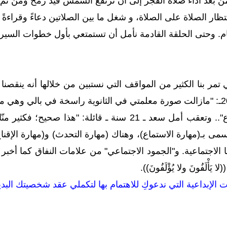
بعد أداء صلاة الفجر إلى أن ترتفع الشمس قيد رمح ومن ثم 
ار الصلاة على الصلاة، و شغل ما بين الصلاتين دعاءً وقراءةً ل
ام. وحتى الحلقة القادمة نأمل أن تستمتعي بأول خطوات السير ف
تمر بنا الكثير من المواقف التي نستبين من خلالها أنه ينقصنا
تقول نورة الحمد ـ سنة20ـ: "مازالت صورة معلمتي في الثانوية راسخة في 
أكون مثلها أجيد الاستماع".. وتعقب أمل سعد ـ 21 سنة ـ ق
 يُسمى بـ(مهارة الاستماع)، وهناك (مهارة التحدث) و(مهارة الإق
 الاجتماعية. و"الجمود الاجتماعي" من علامات النفاق كما أخبر الرسو
لا يَأْلَفُونَ ولا يُؤْلَفُونَ)).
ت الإبداعية التي ندعوكِ للاهتمام بها لتكملي عقد شخصيتك البدي