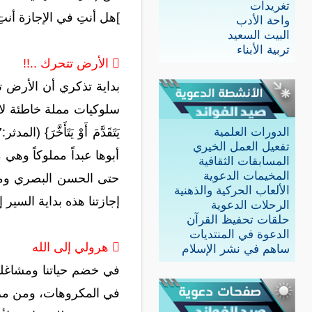
تغريدات
]هل أنتِ في الإجازة أنتِ
واحة الأدب
البيت السعيد
تربية الأبناء
 الأرض تتحرك ..!!
بداية تذكري أن الأرض ت
سلوكيات مملة خاطئة لا نقو
الدورات العلمية
تفعيل العمل الخيري
أبوها عبداً مملوكاً وهي
المسابقات الثقافية
المخيمات الدعوية
حتى الحسن البصري ومحمد
الألعاب الحركية والذهنية
إجازتنا هذه بداية السير إ
الرحلات الدعوية
حلقات تحفيظ القرآن
الدعوة في المنتديات
 هرولي إلى الله
ساهم في نشر الإسلام
في خضم حياتنا ومشاغلن
في المكروهات، ومن مرت