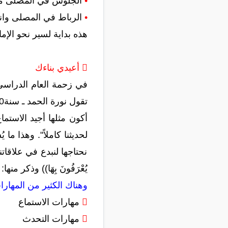
•
الجلوس في المصلى من 
•
الرباط في المصلى وانتظ
هذه بداية لسير نحو الإم
 أعيدي بناءك
في زحمة العام الدراسي 
لحديثنا كاملاً". وهذا ما
نحتاجها لنبدع في علاقاتنا
يُعْرَفُونَ بِهَا)) وذكر منها: ((
وهناك الكثير من المهارا

مهارات الاستماع

مهارات التحدث