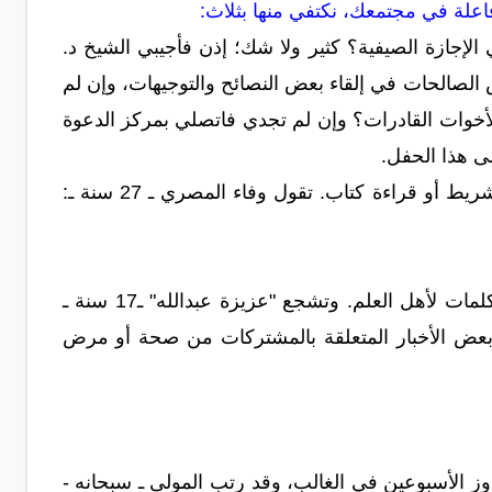
اعلة في مجتمعك، نكتفي منها بثلاث:
لإجازة الصيفية؟ كثير ولا شك؛ إذن فأجيبي الشيخ د.
 الصالحات في إلقاء بعض النصائح والتوجيهات، وإن لم
الأخوات القادرات؟ وإن لم تجدي فاتصلي بمركز الدعوة
ى هذا الحفل.
إقامة مسابقة لنساء العائلة والصديقات بوضع أسئلة تكون إجابتها في الاستماع إلى شريط أو قراءة كتاب. تقول وفاء المصري ـ 27 سنة ـ:
داد مجلة مصغرة أسبوعية تكتب فيها بعض القريبات والصديقات وتنشر فيها فتاوى وكلمات لأهل العلم. وتشجع "عزيزة عبدالله" ـ17 سنة ـ
لة بعض الأخبار المتعلقة بالمشتركات من صحة أو مرض
وز الأسبوعين في الغالب، وقد رتب المولى ـ سبحانه -