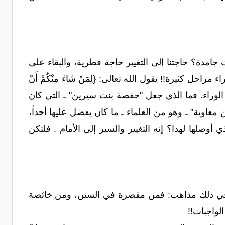
جامدة؟ حاجتنا إلى التغيير حاجة فطرية، والبقاء على
ل كثيرة!! يقول الله تعالى: {لِمَنْ شَاءَ مِنْكُمْ أَنْ
 إما إلى الأمام أو الوراء. فما الذي جعل "حفصة بنت سيرين" ـ التي كان
معاوية" ـ وهو من العلماء ـ ما كان يفضل عليها أحداً،
صلها لهذا؟ إنه التغيير والسير إلى الأمام . فلتكن
لون في ذلك مذاهب: فمن مقصرة في السنن، ومن خائضة
واجبات!!