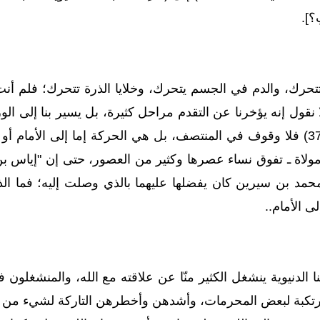
؟].
تحرك، والدم في الجسم يتحرك، وخلايا الذرة تتحرك؛ فلم أنت 
ل إنه يؤخرنا عن التقدم مراحل كثيرة، بل يسير بنا إلى الوراء مراح
يَتَقَدَّمَ أَوْ يَتَأَخَّرَ} (المدثر:37) فلا وقوف في المنتصف، بل هي الحركة
 مولاة ـ تفوق نساء عصرها وكثير من العصور، حتى إن "إياس بن 
 بن سيرين كان يفضلها عليهما بالذي وصلت إليه؛ فما الذي أو
لى الأمام..
ا الدنيوية ينشغل الكثير منّا عن علاقته مع الله، والمنشغ
كبة لبعض المحرمات، وأشدهن وأخطرهن التاركة لشيء من ال