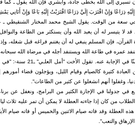
سيري إلى الله بخطى جادة، وأبشري فإن الله يقول ـ كما في
ْتُ إِلَيْهِ ذِرَاعًا وَإِنْ اقْتَرَبَ إِلَيَّ ذِرَاعًا اقْتَرَبْتُ إِلَيْهِ بَاعًا وَإِن
ي سعة من الوقت. يقول الشيخ محمد المختار الشنقيطي ـ عضو
د لا يتيسر له أن يعبد الله وأن يستكثر من الطاعة والنوافل،
ة القرآن، فإن المسلم ينبغي له أن يغتنم فراغه قبل شغله، وإذ
فد عمره في طاعة الله ويستنفد أجله في مرضاة الله سبحانه 
إنه سؤال يتأخر الكثير من
 العبادة كثيرة كالصيام وقيام الليل، ويؤجلون قضاء أمورهم إل
نيا، وغفلوا أنهم انشغلوا عن كثير من الطاعات".
في جدولنا في الإجازة الكثير من البرامج، ونغفل عن برنام
لاب من كان إذا جاءته العطلة لا يمكن أن تمر عليه ثلاث ليال 
ذه العطلة وقد فاته صيام الاثنين والخميس أو فاته صيام الأي
إرهاق والتعب".