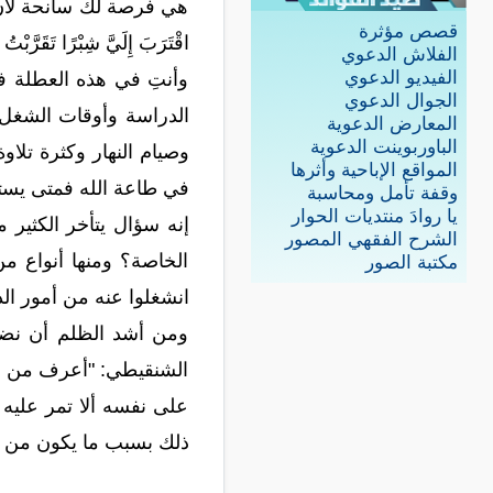
هي فرصة لك سانحة لأن ت
قصص مؤثرة
اقْتَرَبَ إِلَيَّ شِبْرًا تَقَرَّب
الفلاش الدعوي
الفيديو الدعوي
وأنتِ في هذه العطلة ف
الجوال الدعوي
الدراسة وأوقات الشغل ق
المعارض الدعوية
الباوربوينت الدعوية
وصيام النهار وكثرة تلاو
المواقع الإباحية وأثرها
في طاعة الله فمتى يستن
وقفة تأمل ومحاسبة
يا روادَ منتديات الحوار
الشرح الفقهي المصور
الخاصة؟ ومنها أنواع من
مكتبة الصور
انشغلوا عنه من أمور الد
ومن أشد الظلم أن نضع 
الشنقيطي: "أعرف من الط
على نفسه ألا تمر عليه ه
ذلك بسبب ما يكون من ال