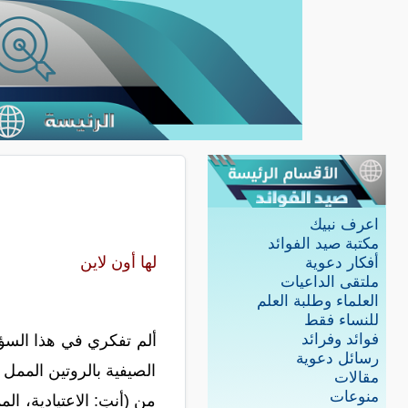
اعرف نبيك
مكتبة صيد الفوائد
لها أون لاين
أفكار دعوية
ملتقى الداعيات
العلماء وطلبة العلم
للنساء فقط
فوائد وفرائد
ألم تفكري في هذا السؤا
رسائل دعوية
الصيفية بالروتين الممل
مقالات
منوعات
من (أنتِ: الاعتيادية، الم