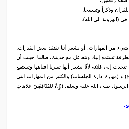
صلاة ركعتين.
لقران وذكراً وتسبيحا.
ي (الهرولة إلى الله).
 شيء من المهارات، أو نشعر أننا نفتقد بعض القدرات.
بالي وهي مطرقة تستمع إليكِ وتتفاعل مع حديثك، طالما أحببت أن
ائلة: "هذا صحيح؛ فكثير منّا تتحدث إلى فلانة لأنّا نشعر أنها تعيرنا انتباهها وتستمع
ناع) و (مهارة إدارة الجلسات) والكثير من المهارات التي
ل صلى الله عليه وسلم: ((إِنَّ لِلْمُنَافِقِينَ عَلامَاتٍ
ع: