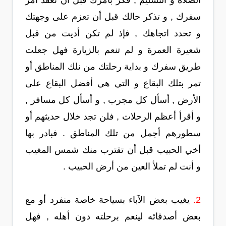
الصلاة و التسليم , فكر بأمرك قبل أن تعقد أمر
سفرك , و تذكر حالك قبل أن تعزم على وجهتك
و تحدد اتجاهك , فإذ لم تكن أديت من قبل
شعيرة العمرة و لم تنعم بالزيارة فهل جعلت
طريق سفرك و بداية رحلتك من نلك المناطق أو
تمر بتلك البقاع و التي هي أفضل البقاع على
الأرض , أسأل كل مجرب , و أسأل كل مسافر ,
و أقرأ أعظم الرحلات , فلن تجد خلال حديثهم أو
سطورهم أجمل من تلك المناطق . فبادر بها
أخي الحبيب قبل أن تقترب منك شمس المغيب
و أنت لم تملأ العين من أرض الحبيب .
2.
يغيب بعض الآباء بسياحة خاصة منفرد أو مع
بعض أصدقائه لينعم برحلته دون أهله , فهل