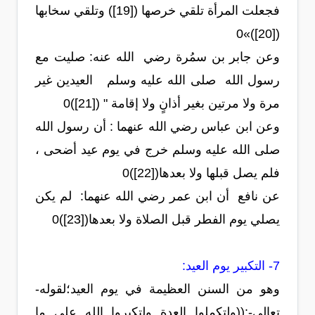
فجعلت المرأة تلقي خرصها ([19]) وتلقي سخابها
([20])»0
وعن جابر بن سمُرة رضي الله عنه: صليت مع
رسول الله صلى الله عليه وسلم العيدين غير
مرة ولا مرتين بغير أذانٍ ولا إقامة " ([21])0
وعن ابن عباس رضي الله عنهما : أن رسول الله
صلى الله عليه وسلم خرج في يوم عيد أضحى ،
فلم يصل قبلها ولا بعدها([22])0
عن نافع أن ابن عمر رضي الله عنهما: لم يكن
يصلي يوم الفطر قبل الصلاة ولا بعدها([23])0
7- التكبير يوم العيد:
وهو من السنن العظيمة في يوم العيد؛لقوله-
تعالى-:((ولتكملوا العدة ولتكبروا الله على ما