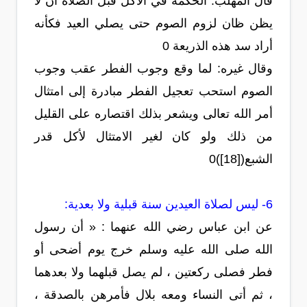
قال المهلب: الحكمة في الأكل قبل الصلاة أن لا
يظن ظان لزوم الصوم حتى يصلي العيد فكأنه
أراد سد هذه الذريعة 0
وقال غيره: لما وقع وجوب الفطر عقب وجوب
الصوم استحب تعجيل الفطر مبادرة إلى امتثال
أمر الله تعالى ويشعر بذلك اقتصاره على القليل
من ذلك ولو كان لغير الامتثال لأكل قدر
الشبع([18])0
6- ليس لصلاة العيدين سنة قبلية ولا بعدية:
عن ابن عباس رضي الله عنهما : « أن رسول
الله صلى الله عليه وسلم خرج يوم أضحى أو
فطر فصلى ركعتين ، لم يصل قبلهما ولا بعدهما
، ثم أتى النساء ومعه بلال فأمرهن بالصدقة ،