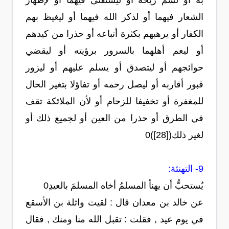
به أو لشم ريحه أو ليستفتى فيهما أو لإظهار
الشعار فيهما أو لذكر الله فيهما أو ليغيظ بهم
الكفار أو يرهبهم بكثرة أتباعه أو حذرا من كيدهم
أو ليعم أهلهما بالسرور برؤيته أو ليقضي
حوائجهم أو ليتصدق أو يسلم عليهم أو ليزور
قبور أقاربه أو ليصل رحمه أو تفاؤلا بتغير الحال
للمغفرة أو تخفيفا للزحام أو لأن الملائكة تقف
في الطرق أو حذرا من العين أو لجميع ذلك أو
لغير ذلك([28])0
9- التهنئة:
يُستحبُّ أن يهنأ المسلمُ أخاه المسلمَ بالعيدِ0
عن خالد بن معدان قال : لقيت واثلة بن الأسقع
في يوم عيد , فقلت : تقبل الله منا ومنك , فقال