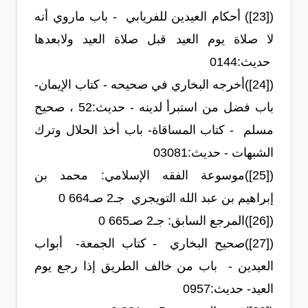
([23]) أحكام العيدين للفريابي - باب ماروي أنه
لا صلاة يوم العيد قبل صلاة العيد ولابعدها
حديث:‏144‏0
([24])أخرجه البخاري في صحيحه - كتاب الإيمان-
باب فضل من استبرأ لدينه - حديث:‏52‏ ، صحيح
مسلم - كتاب المساقاة- باب أخذ الحلال وترك
الشبهات - حديث:‏3081‏0
([25])موسوعة الفقه الإسلامي: محمد بن
إبراهيم بن عبد الله التويجري جـ2 صـ664 0
([26])المرجع السابق: جـ2 صـ665 0
([27])صحيح البخاري - كتاب الجمعة- أبواب
العيدين - باب من خالف الطريق إذا رجع يوم
العيد- حديث:‏957‏0