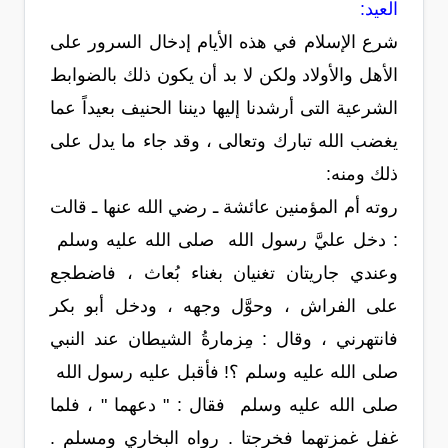
العيد:
شرع الإسلام في هذه الأيام إدخال السرور على
الأهل والأولاد ولكن لا بد أن يكون ذلك بالضوابط
الشرعية التى أرشدنا إليها ديننا الحنيف بعيداً عما
يغضب الله تبارك وتعالى ، وقد جاء ما يدل على
ذلك ومنه:
روته أم المؤمنين عائشة ـ رضي الله عنها ـ قالت
: دخل عليَّ رسول الله صلى الله عليه وسلم
وعندي جاريتان تغنيان بغناء بُعاث ، فاضطجع
على الفراش ، وحوَّل وجهه ، ودخل أبو بكر
فانتهرني ، وقال : مِزمارةُ الشيطان عند النبي
صلى الله عليه وسلم ؟! فأقبل عليه رسول الله
صلى الله عليه وسلم فقال : " دعهما " ، فلما
غفل غمزتهما فخرجتا . رواه البخاري ومسلم .