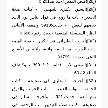
([28])فيض القدير : جـ5 صـ201 0
([29])السنن الكبرى للبيهقي - كتاب صلاة
العيدين- باب ما روي في قول الناس يوم العيد
بعضهم لبعض : - حديث:‏5918‏ وضعفه الألبانى
انظر: السلسلة الضعيفة حديث رقم 5666 0
([30])أخرجه الطبراني في الكبير - بقية الميم-
باب الواو - من اسمه واثلة- واثلة بن الأسقع
الليثي حديث:‏17991‏0
([31])المغني لابن قدامة 2 / 399 ، وكشاف
القناع 2 / 60 .
([32]) أخرجه البخاري في صحيحه - كتاب
الجمعة- أبواب العيدين - باب الحراب والدرق
يوم العيد- حديث:‏921‏ ، وأخرجه مسلم في
صحيحه - كتاب صلاة العيدين- باب الرخصة في