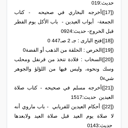
حديث:‏19‏0
([17])أخرجه البخاري في صحيحه - كتاب
الجمعة- أبواب العيدين - باب الأكل يوم الفطر
قبل الخروج- حديث:‏924‏0
([18])فتح البارى : جـ 2 صـ447 0
([19])الخرص : الحلقة من الذهب أو الفضة0
([20])السخاب : قلادة تتخذ من قرنفل ومحلب
وسك ونحوه، وليس فيها من اللؤلؤ والجوهر
شيء0
([21])أخرجه مسلم في صحيحه - كتاب صلاة
العيدين حديث:‏1517‏
([22]) أحكام العيدين للفريابي - باب ماروي أنه
لا صلاة يوم العيد قبل صلاة العيد ولابعدها
حديث:‏143‏0