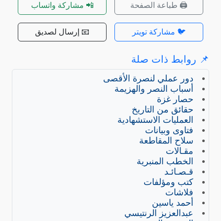
🖨️ طباعة الصفحة
📲 مشاركة واتساب
🐦 مشاركة تويتر
📧 إرسال لصديق
📌 روابط ذات صلة
دور عملي لنصرة الأقصى
أسباب النصر والهزيمة
حصار غزة
حقائق من التاريخ
العمليات الاستشهادية
فتاوى وبيانات
سلاح المقاطعة
مقـالات
الخطب المنبرية
قـصـائـد
كتب ومؤلفات
فلاشات
أحمد ياسين
عبدالعزيز الرنتيسي