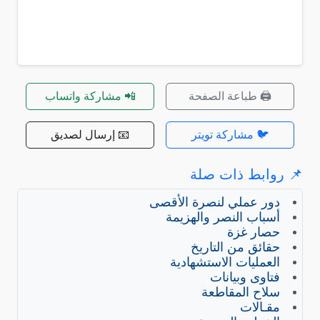
🖨️ طباعة الصفحة
📲 مشاركة واتساب
🐦 مشاركة تويتر
📧 إرسال لصديق
📌 روابط ذات صلة
دور عملي لنصرة الأقصى
أسباب النصر والهزيمة
حصار غزة
حقائق من التاريخ
العمليات الاستشهادية
فتاوى وبيانات
سلاح المقاطعة
مقـالات