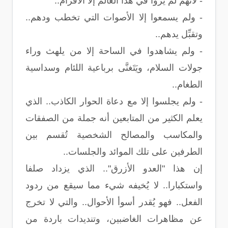
- لأنهم لم يروا في هذا العالم إلا الأقزام..
- ولم يسمعوا إلا الأصوات التي تخطب ودهم..
وتقبِّل يدهم..
- ولم يشاهدوا في الساحة إلا من يلهث وراء
جولات السلام، ويَتَغنَّى برباعية اللئام وسداسية
الطغام..
- ولم يجلسوا إلا مع دعاة الحوار الكاذب.. الذي
يعلم الكثير من المتابعين أنه جملة من الصفقات
والمكاسب والمصالح الشخصية تُقسم بين
الطرفين على تلك الموائد والجلسات..
إن هذا "العدو الأزرق".. الذي يزداد صلفا
واستكبارا.. لا يُخيفه شيء مما سيقع من ردود
الفعل.. فهو يُقدر أسوأ الأحوال.. والتي لا تخرج
عن مظاهرات الغاضبين، وتنديدات باردة من