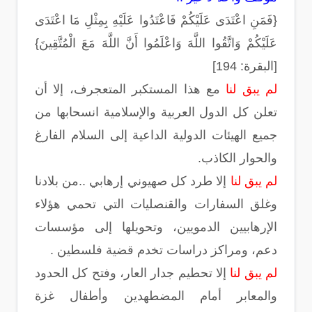
{فَمَنِ اعْتَدَى عَلَيْكُمْ فَاعْتَدُوا عَلَيْهِ بِمِثْلِ مَا اعْتَدَى
عَلَيْكُمْ وَاتَّقُوا اللَّهَ وَاعْلَمُوا أَنَّ اللَّهَ مَعَ الْمُتَّقِينَ}
[البقرة: 194]
لم يبق لنا
مع هذا المستكبر المتعجرف، إلا أن
تعلن كل الدول العربية والإسلامية انسحابها من
جميع الهيئات الدولية الداعية إلى السلام الفارغ
والحوار الكاذب.
لم يبق لنا
إلا طرد كل صهيوني إرهابي ..من بلادنا
وغلق السفارات والقنصليات التي تحمي هؤلاء
الإرهابيين الدمويين، وتحويلها إلى مؤسسات
دعم، ومراكز دراسات تخدم قضية فلسطين .
لم يبق لنا
إلا تحطيم جدار العار، وفتح كل الحدود
والمعابر أمام المضطهدين وأطفال غزة