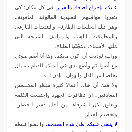
عليكم بإحراج أصحاب القرار..
في كل مكان؛ كي
يغيروا مواقفهم التقليدية المألوفة المأفونة..
وهي تلك الجلسات الطارئة، والتنديدات الفارغة،
والمجاملات الباهتة، والمواقف السَّمِجة التي
مَلَّتها الأسماع، ومَجَّتْها الطباع.
ووالله لوددت أن أكون معكم، وها أنا أضم صوتي
مع أصواتكم وأضع يدي في أيديكم للقيام بأعمال
تخلصنا من الذل والهوان.. بإذن الله..
ولا شك أن هناك أعمالا كثيرة تنتظر المخلصين
الصادقين.. إن تظافرت الجهود واجتمعت الكلمة
وتعاون كل الشرفاء، من أجل كسر الحصار..
وتحطيم الجدار..
لا ينبغي عليكم طيَّ هذه الصفحة،
واجعلوا نقطة