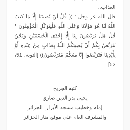
العذاب..
قال الله عز وجل : (( قُلْ لَنْ يُصِيبَنَا إِلَّا مَا كَتَبَ
اللَّهُ لَنَا هُوَ مَوْلَانَا وَعَلَى اللَّهِ فَلْيَتَوَكَّلِ الْمُؤْمِنُونَ *
قُلْ هَلْ تَرَبَّصُونَ بِنَا إِلَّا إِحْدَى الْحُسْنَيَيْنِ وَنَحْنُ
نَتَرَبَّصُ بِكُمْ أَنْ يُصِيبَكُمُ اللَّهُ بِعَذَابٍ مِنْ عِنْدِهِ أَوْ
بِأَيْدِينَا فَتَرَبَّصُوا إِنَّا مَعَكُمْ مُتَرَبِّصُونَ)) [التوبة: 51،
52]
كتبه الجريح
يحيى بدر الدين صاري
إمام وخطيب مسجد الأبرار- الجزائر
والمشرف العام على موقع منار الجزائر