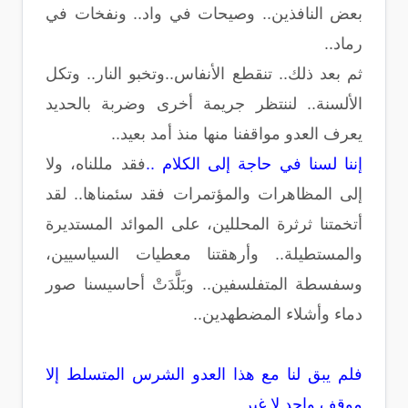
بعض النافذين.. وصيحات في واد.. ونفخات في
رماد..
ثم بعد ذلك.. تنقطع الأنفاس..وتخبو النار.. وتكل
الألسنة.. لننتظر جريمة أخرى وضربة بالحديد
يعرف العدو مواقفنا منها منذ أمد بعيد..
إننا لسنا في حاجة إلى الكلام ..
فقد مللناه، ولا
إلى المظاهرات والمؤتمرات فقد سئمناها.. لقد
أتخمتنا ثرثرة المحللين، على الموائد المستديرة
والمستطيلة.. وأرهقتنا معطيات السياسيين،
وسفسطة المتفلسفين.. وبَلَّدَتْ أحاسيسنا صور
دماء وأشلاء المضطهدين..
فلم يبق لنا مع هذا العدو الشرس المتسلط إلا
موقف واحد لا غير ..