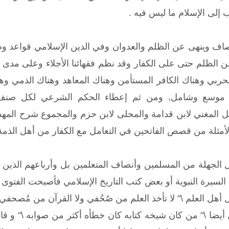
 إلى الإسلام ما ليس فيه .
إنصاف وينهى عن الظلم والعدوان وفي الدين الإسلامي قواعد وض
ن الظلم حتى على الكفار وقد نظم فقهائنا الأجلاء وعلى مدى 
لحربي وهناك الكافر المستأمن وهناك المعاهد وهناك الذمي وهن
 موسع وشامل, ومن ثم إعطاء الحكم الشرعي لكل صنف 
ل المغني لابن قدامة والمحلى لابن حزم والمجموع شرح المهذ
 الأمثلة من قصص الفاتحين في التعامل مع الكفار من أهل الذمة
بل الجهلة من المسلمين وأنصاف المتعلمين بل وأرباعهم الذين ل
 السيرة النبوية أو بعض كتب التاريخ الإسلامي فأصبحت الفتو
ل أهل العلم \" لا تأخذ العلم من صُحُفي ولا القرآن من مُص
ل أيضا \" من كان شيخه كتابه كان خطأه أكثر من صوابه \" و قا