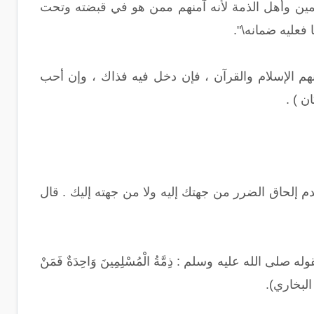
سلمين وأهل الذمة لأنه آمنهم ممن هو في قبضته وتحت
فعليه ضمانه\".
منهم الإسلام والقرآن ، فإن دخل فيه فذاك ، وإن أحب
ن ) .
م إلحاق الضرر من جهتك إليه ولا من جهته إليك . قال
لله عليه وسلم : ذِمَّةُ الْمُسْلِمِينَ وَاحِدَةٌ فَمَنْ
رواه البخاري).