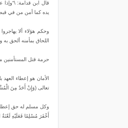
قال ابن قدامة: \"وإذا 
يده كما أمن من في قبضت
وحكم هؤلاء ألا يهاجروا
اللحاق بمأمنه ألحق به و
حرمة قتل المستأمنين من
الأمان هو إعطاء العهد 
تعالى (وَإِنْ أَحَدٌ مِنَ الْمُشْرِك
وكل مسلم له حق إعطاء الأم
أَخْفَرَ مُسْلِمًا فَعَلَيْهِ لَعْنَ