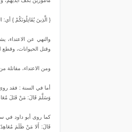
مأمورين بكف أيديهم، وفي
{ الَّذِينَ يُقَاتِلُونَكُ
والنهي عن الاعتداء، يشم
وقتل الحيوانات، وقطع ا
ومن الاعتداء، مقاتلة من 
أما في السنة : فقد روى البخا
وَسَلَّمَ قَالَ: مَنْ قَتَلَ مُع
كما روى أبو داود في سننه عَنْ عِد
قَالَ: أَلا مَنْ ظَلَمَ مُعَاهِدًا