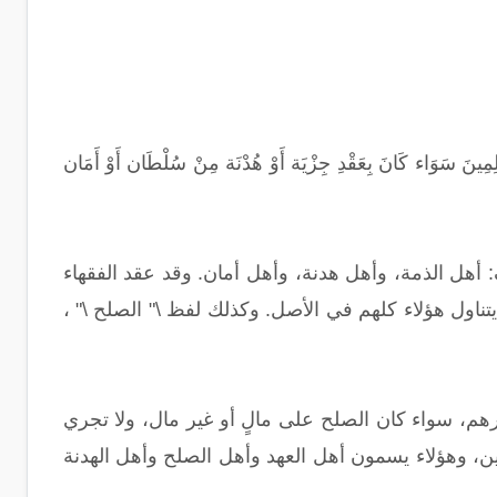
وَاء كَانَ بِعَقْدِ جِزْيَة أَوْ هُدْنَة مِنْ سُلْطَان أَوْ أَمَان
: أهل الذمة، وأهل هدنة، وأهل أمان. وقد عقد الفقهاء
 يتناول هؤلاء كلهم في الأصل. وكذلك لفظ \" الصلح \" ،
رهم، سواء كان الصلح على مالٍ أو غير مال، ولا تجري
ن، وهؤلاء يسمون أهل العهد وأهل الصلح وأهل الهدنة