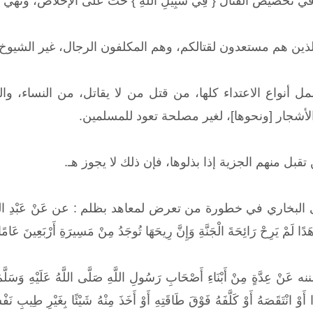
 تخصيص القتال { فِي سَبِيلِ اللَّهِ } حث على الإخلاص، ونهي 
مْ } أي: الذين هم مستعدون لقتالكم، وهم المكلفون الرجال، غير الشيوخ
ل أنواع الاعتداء كلها، من قتل من لا يقاتل، من النساء، وال
لأشجار [ونحوها]، لغير مصلحة تعود للمسلمين.
تقبل منهم الجزية إذا بذلوها، فإن ذلك لا يجوز هـ.
ري في خطورة من تعرض لمعاهد بظلم : عن عَنْ عَبْدِ اللَّهِ بْنِ عَمْرٍو رَ
َاهَدًا لَمْ يَرِحْ رَائِحَةَ الْجَنَّةِ وَإِنَّ رِيحَهَا تُوجَدُ مِنْ مَسِيرَةِ 
َّةٍ مِنْ أَبْنَاءِ أَصْحَابِ رَسُولِ اللَّهِ صَلَّى اللَّهُ عَلَيْهِ وَسَلَّمَ عَنْ 
 أَوْ انْتَقَصَهُ أَوْ كَلَّفَهُ فَوْقَ طَاقَتِهِ أَوْ أَخَذَ مِنْهُ شَيْئًا بِغَيْرِ ط