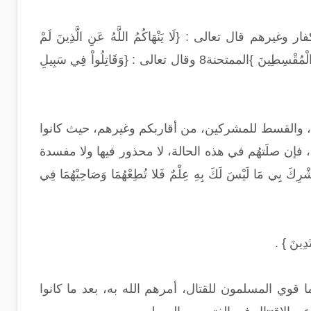
ل تعالى : {لَا يَنْهَاكُمُ اللَّهُ عَنِ الَّذِينَ لَمْ
يُقَاتِلُوكُمْ فِي الدِّينِ وَلَمْ يُخْرِجُوكُم مِّن دِيَارِكُمْ أَن تَبَرُّوهُمْ وَتُقْسِطُوا إِلَيْهِمْ إِنَّ اللَّهَ يُحِبُّ الْمُقْسِطِينَ }الممتحنة8 وقال تعالى : {وَقَاتِلُواْ فِي سَبِيلِ
روف، والقسط للمشركين، من أقاربكم وغيرهم، حيث كانوا
فإن صلَتهُم في هذه الحالة، لا محذور فيها ولا مفسدة
َا لَيْسَ لَكَ بِهِ عِلْمٌ فَلا تُطِعْهُمَا وَصَاحِبْهُمَا فِي
َدِينَ } .
ا قوي المسلمون للقتال، أمرهم الله به، بعد ما كانوا