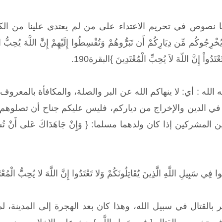
صوص في تحريم الاعتداء على من لم يعتدي علينا من الكفار وغيرهم قا
َعْتَدُواْ إِنَّ اللّهَ لاَ يُحِبِّ الْمُعْتَدِينَ }البقرة190.
الله : أي: لا ينهاكم الله عن البر والصلة، والمكافأة بالمع
 في الدين والإخراج من دياركم، فليس عليكم جناح أن تصلوهم، 
شركين إذا كان ولدهما مسلما: { وَإِنْ جَاهَدَاكَ عَلى أَنْ تُشْرِكَ بِي م
سَبِيلِ اللَّهِ الَّذِينَ يُقَاتِلُونَكُمْ وَلا تَعْتَدُوا إِنَّ اللَّهَ لا يُحِبُّ الْمُعْت
 بالقتال في سبيل الله، وهذا كان بعد الهجرة إلى المدينة، لم