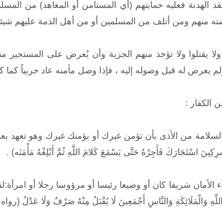
عقد الهدنة فعليه حمايتهم (أي المستامن أو المعاهد) من الم
ه منهم ومن أتلف من المسلمين أو من أهل الذمة عليهم شيئا 
 ولا يقتلوا ولا تؤخذ منهم الجزية وأن يُعرض على المستجير 
لم يعرض له قبل وصوله إليه ، فإذا وصل مأمنه عاد حربياً كما كا
 الكفار :
بالسلامة من الأذى بأن تؤمن غيرك أو يؤمنك غيرك وهو تعهد بعد
ِينَ اسْتَجَارَكَ فَأَجِرْهُ حَتَّى يَسْمَعَ كَلامَ اللَّهِ ثُمَّ أَبْلِغْهُ مَأْمَنَه) .
ان شريفا كان أو وضيعا رئيسا أو مرؤوسا رجلا أو امرأة:لقوله صلى ا
ةُ اللَّهِ وَالْمَلَائِكَةِ وَالنَّاسِ أَجْمَعِينَ لَا يُقْبَلُ مِنْهُ صَرْفٌ وَلَا عَدْلٌ (