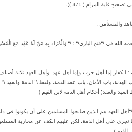
:صحيح غاية المرام ( 471 )).
هد والمستأمن .
ي \"فتح الباري\" : \" وَالْمُرَاد بِهِ مَنْ لَهُ عَهْد مَعَ الْمُسْلِمِينَ سَ
 : الكفار إما أهل حرب وإما أهل عهد. وأهل العهد ثلاثة أصناف
ب الهدنة، باب الأمان، باب عقد الذمة. ولفظ \" الذمة والعهد \"
عهد والعقد( أحكام أهل الذمة لابن القيم )
: \"أهل العهد هم الذين صالحوا المسلمين على أن يكونوا في دا
ا تجري على أهل الذمة، لكن عليهم الكف عن محاربة المسلمي
 القيم )