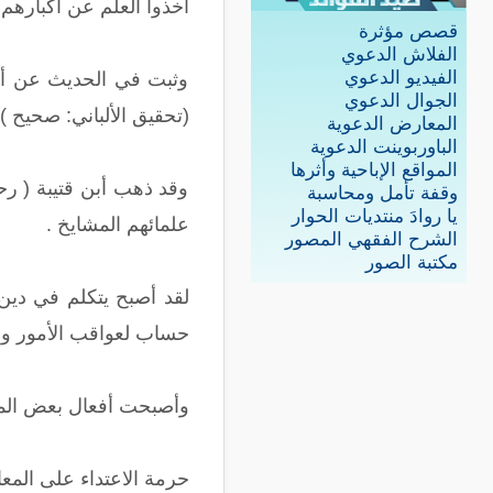
آخذوا العلم عن أكبارهم
قصص مؤثرة
الفلاش الدعوي
الفيديو الدعوي
وثبت في الحديث عن أبى
الجوال الدعوي
(تحقيق الألباني: صحيح )
المعارض الدعوية
الباوربوينت الدعوية
المواقع الإباحية وأثرها
وقد ذهب أبن قتيبة ( رحم
وقفة تأمل ومحاسبة
يا روادَ منتديات الحوار
علمائهم المشايخ .
الشرح الفقهي المصور
مكتبة الصور
لقد أصبح يتكلم في دين
حساب لعواقب الأمور ونهاي
وأصبحت أفعال بعض المسل
حرمة الاعتداء على المع