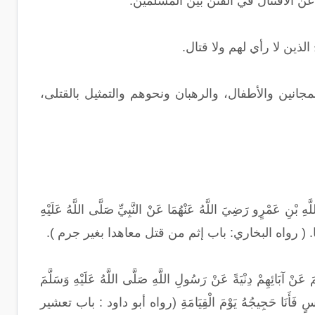
عن الاقتتال في الفتن بين المسلمين.
 الذين لا رأي لهم ولا قتال.
مجانين والأطفال، والرهبان ونحوهم والتمثيل بالقتلى،
ضِيَ اللَّهُ عَنْهُمَا عَنْ النَّبِيِّ صَلَّى اللَّهُ عَلَيْهِ
أَرْبَعِينَ عَامًا. ( رواه البخاري: باب إثم من قتل معاهدا بغير جرم ).
آبَائِهِمْ دِنْيَةً عَنْ رَسُولِ اللَّهِ صَلَّى اللَّهُ عَلَيْهِ وَسَلَّمَ
ِيبِ نَفْسٍ فَأَنَا حَجِيجُهُ يَوْمَ الْقِيَامَةِ (رواه أبو داود : باب تعشير