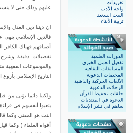
تغريدات
عليهم وذلك حتى لا ينسب
واحة الأدب
البيت السعيد
تربية الأبناء
ان ديننا دين العدل وال
فالدين الإسلامي ينهى ع
أصنافهم فهناك الكافر ا
تفصيلات دقيقة وشرح
الدورات العلمية
تفعيل العمل الخيري
والموسوعات الفقهية مث
المسابقات الثقافية
المخيمات الدعوية
التاريخ الإسلامي بأروع
الألعاب الحركية والذهنية
الرحلات الدعوية
حلقات تحفيظ القرآن
ولكننا دائما نؤتى من ق
الدعوة في المنتديات
يتعبوا أنفسهم في قراءة
ساهم في نشر الإسلام
النت هو المفتي وكما قا
أفواه العلماء ) وكما قي