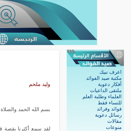
اعرف نبيك
مكتبة صيد الفوائد
وليد ملحم
أفكار دعوية
ملتقى الداعيات
العلماء وطلبة العلم
للنساء فقط
فوائد وفرائد
بسم الله الحمد والصلاة
رسائل دعوية
مقالات
منوعات
لقد سمع أكثرنا بقصة قت