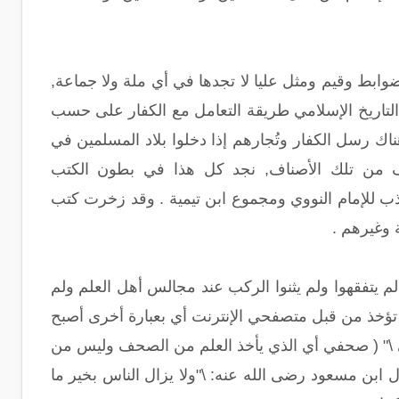
وابط وقيم ومثل عليا لا تجدها في أي ملة ولا جماعة,
التاريخ الإسلامي طريقة التعامل مع الكفار على حسب
اك رسل الكفار وتُجارهم إذا دخلوا بلاد المسلمين في
من تلك الأصناف, نجد كل هذا في بطون الكتب
ب للإمام النووي ومجموع ابن تيمية . وقد زخرت كتب
 وغيرهم .
م يتفقهوا ولم يثنوا الركب عند مجالس أهل العلم ولم
ى تؤخذ من قبل متصفحي الإنترنت أي بعبارة أخرى أصبح
حفي \" ( صحفي أي الذي يأخذ العلم من الصحف وليس من
ل ابن مسعود رضى الله عنه: \"ولا يزال الناس بخير ما