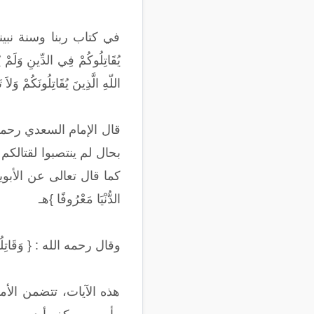
في كتاب ربنا وسنة نبينا ن
اللّهِ الَّذِينَ يُقَاتِلُونَكُمْ وَلاَ ت
قال الإمام السعدي رحمه 
بحال لم ينتصبوا لقتالكم
كما قال تعالى عن الأبوين الم
الدُّنْيَا مَعْرُوفًا }هـ
وقال رحمه الله : { وَقَاتِلُوا فِي 
هذه الآيات، تتضمن الأمر