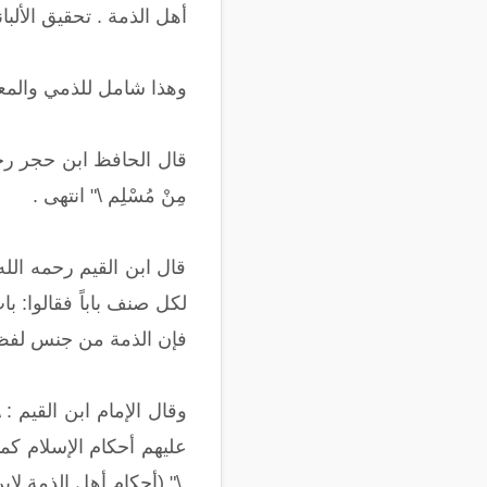
أهل الذمة . تحقيق الألباني 
وهذا شامل للذمي والمعا
قال الحافظ ابن حجر رحمه الله ف
مِنْ مُسْلِم \" انتهى .
قال ابن القيم رحمه الله
لكل صنف باباً فقالوا: با
فإن الذمة من جنس لفظ ال
وقال الإمام ابن القيم 
عليهم أحكام الإسلام كم
.\" (أحكام أهل الذمة لابن