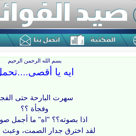
بسم الله الرحمن الرحيم
ايه يا أقصى....تحم
سهرت البارحة حتى الفج
وفجأة ؟؟
اذا بصوته؟؟ "اه" ما أجمل صوته0
لقد اخترق جدار الصمت، وعبث الأ