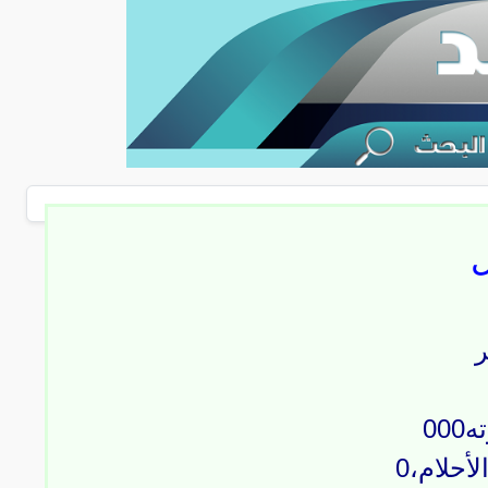
ل
ر
00
حلام،0