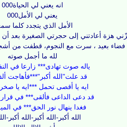
انه يعني لي الحياة000
يعني لي الأمل000
الأمل الذي يتجدد كلما سمع
زّني هزة أعادتني إلى حجرتي الصغيرة بعد أن 
فضاء بعيد ، سرت مع النجوم، قطفت من أشجار
لله ما أجمل صوته
ياله صوت تهادى*** زارعا في ال
قد علت"الله أكبر"***فأهاجت أ
ايه يا أقصى تحمل ***ايه يا صخر
قد دعى الداعى فألقى*** في قرار ا
فغدا ينهال نور الحق*** في الميد
الله أكبر-الله أكبر-الله أكبر-الل