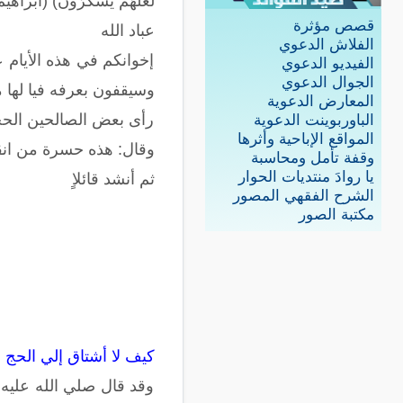
لَعَلَّهُمْ يَشْكُرُونَ) (ابراهيم:37) فها هي قلوب المؤمنين تهوي إليه كم دعا نبي الله إب
قصص مؤثرة
عباد الله
الفلاش الدعوي
إخوانكم في هذه الأيام عق
الفيديو الدعوي
الجوال الدعوي
وسيقفون بعرفه فيا لها م
المعارض الدعوية
رأى بعض الصالحين الحج
الباوربوينت الدعوية
المواقع الإباحية وأثرها
وقال: هذه حسرة من ان
وقفة تأمل ومحاسبة
يا روادَ منتديات الحوار
ثم أنشد قائلاٍ
الشرح الفقهي المصور
مكتبة الصور
كيف لا أشتاق إلي الحج 
وقد قال صلي الله عليه و