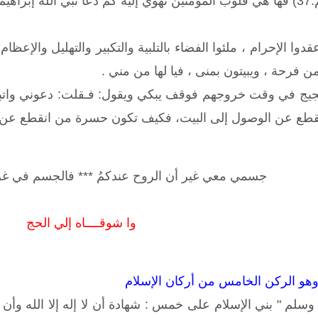
راهيم
دوا الإحرام ، ملئوا الفضاء بالتلبية والتكبير والتهليل والإعظ
ن فرحة ، ويبيتون بمنى ، فيا لها من مني .
يج في وقت خروجهم فوقف يبكي ويقول: فـقلت: دعوني واتباع
قطع عن الوصول إلى البيت، فكيف تكون حسرة من انقطع عن ا
جسمي معي غير أن الروح عندكمُ *** فالجسم في غر
وا شوقــــاه إلي الحج
وهو الركن الخامس من أركان الإسلام
سلم " بني الإسلام على خمس : شهادة أن لا إله إلا الله وأن م