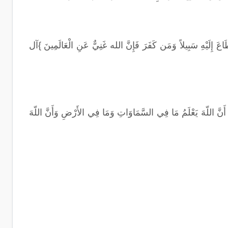
َاعَ إِلَيْهِ سَبِيلاً وَمَن كَفَرَ فَإِنَّ الله غَنِيٌّ عَنِ الْعَالَمِينَ }آل
مُواْ أَنَّ اللّهَ يَعْلَمُ مَا فِي السَّمَاوَاتِ وَمَا فِي الأَرْضِ وَأَنَّ اللّهَ