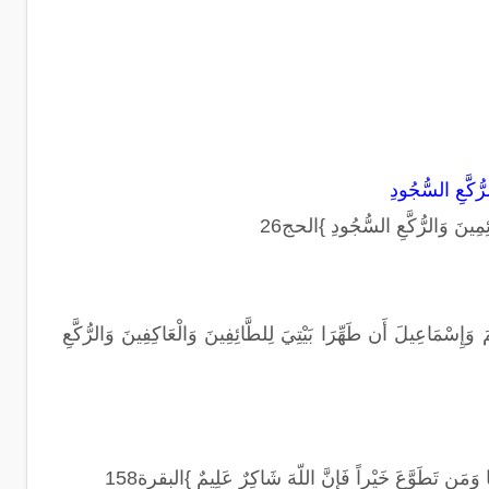
َعِ السُّجُودِ
ائِمِينَ وَالرُّكَّعِ السُّجُودِ }الحج26
يمَ وَإِسْمَاعِيلَ أَن طَهِّرَا بَيْتِيَ لِلطَّائِفِينَ وَالْعَاكِفِينَ وَالرُّكَّعِ
َا وَمَن تَطَوَّعَ خَيْراً فَإِنَّ اللّهَ شَاكِرٌ عَلِيمٌ }البقرة158