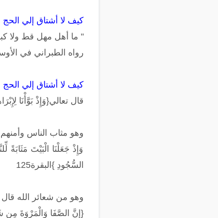
كيف لا أشتاق إلي الحج 
" ما أهل مهل قط ولا كبر 
رواه الطبراني في الأوسط
كيف لا أشتاق إلي الحج وهو إل
قال تعالي{وَإِذْ بَوَّأْنَا لِإِبْرَا
وهو مثاب الناس وأمنهم 
وَإِذْ جَعَلْنَا الْبَيْتَ مَثَابَةً 
السُّجُودِ }البقرة125
وهو من شعائر الله قال 
{إِنَّ الصَّفَا وَالْمَرْوَةَ مِن شَع