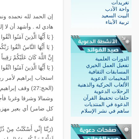
تغريدات
واحة الأدب
البيت السعيد
إن الحمد لله نحمده ونس
تربية الأبناء
هادي له . وأشهد أن لا إل
{ يَا أَيُّهَا الَّذِينَ آمَنُوا اتَّقُوا
{ يَا أَيُّهَا النَّاسُ اتَّقُوا رَبّ
إِنَّ اللَّهَ كَانَ عَلَيْكُمْ رَقِيباً 
الدورات العلمية
تفعيل العمل الخيري
{ يَا أَيُّهَا الَّذِينَ آمَنُوا اتَّق
المسابقات الثقافية
استجاب إبراهيم لأمر ربه وهو ف
المخيمات الدعوية
الألعاب الحركية والذهنية
(الحج:27) وقف إ
الرحلات الدعوية
حلقات تحفيظ القرآن
وشمالا وشرقا وغربا فأج
الدعوة في المنتديات
كل ضامر) أي بعير مهزو
ساهم في نشر الإسلام
لدعائه
(رَبَّنَا إِنِّي أَسْكَنْتُ مِنْ ذُرّ