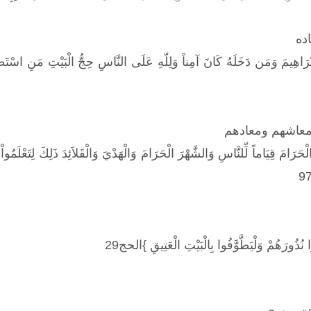
ده
إِبْرَاهِيمَ وَمَن دَخَلَهُ كَانَ آمِناً وَلِلّهِ عَلَى النَّاسِ حِجُّ الْبَيْتِ مَنِ اسْتَط
 معاشهم ومعادهم
الْحَرَامَ قِيَاماً لِّلنَّاسِ وَالشَّهْرَ الْحَرَامَ وَالْهَدْيَ وَالْقَلاَئِدَ ذَلِكَ لِتَعْلَ
ا نُذُورَهُمْ وَلْيَطَّوَّفُوا بِالْبَيْتِ الْعَتِيقِ }الحج29