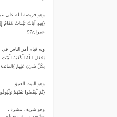
وهو فريضة الله علي عبا
{فِيهِ آيَاتٌ بَيِّـنَاتٌ مَّقَامُ 
عمران97
وبه قيام أمر الناس في
{جَعَلَ اللّهُ الْكَعْبَةَ الْبَيْتَ 
بِكُلِّ شَيْءٍ عَلِيمٌ }المائدة97
وهو البيت العتيق
{ثُمَّ لْيَقْضُوا تَفَثَهُمْ وَلْيُوفُو
وهو شريف مشرف