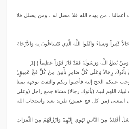
أعمالنا . من يهده الله فلا مضل له . ومن يضلل فلا
الاً كَثِيراً وَنِسَاءً وَاتَّقُوا اللَّهَ الَّذِي تَتَسَاءَلُونَ بِهِ وَالأَرْحَامَ
مْ وَمَنْ يُطِعْ اللَّهَ وَرَسُولَهُ فَقَدْ فَازَ فَوْزاً عَظِيماً } [1]
جَالاً وَعَلَى كُلِّ ضَامِرٍ يَأْتِينَ مِنْ كُلِّ فَجٍّ عَمِيقٍ)
وأوجب عليكم الحج إليه فأجيبوا ربكم والتفت بوجهه يمينا
بيك اللهم لبيك (يأتوك رجالا) مشاة جمع راجل (وعلى
ى المعنى (من كل فج عميق) طريد بعيد واستجاب الله
اجْعَلْ أَفْئِدَةً مِنَ النَّاسِ تَهْوِي إِلَيْهِمْ وَارْزُقْهُمْ مِنَ الثَّمَرَاتِ