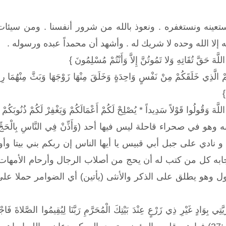
تعينه ونستغفره . ونعوذ بالله من شرور أنفسنا . ومن سيئات 
ه إلا الله وحده لا شريك له . وأشهد أن محمداً عبده ورسوله .
 اللَّهَ حَقَّ تُقَاتِهِ وَلا تَمُوتُنَّ إِلاَّ وَأَنْتُمْ مُسْلِمُونَ }
َكُمْ الَّذِي خَلَقَكُمْ مِنْ نَفْسٍ وَاحِدَةٍ وَخَلَقَ مِنْهَا زَوْجَهَا وَبَثَّ مِنْهُمَا رِجَ
}
ُوا اللَّهَ وَقُولُوا قَوْلاً سَدِيداً * يُصْلِحْ لَكُمْ أَعْمَالَكُمْ وَيَغْفِرْ لَكُمْ ذُنُوبَكُ
ي صحراء قاحلة ليس فيها أحد (وَأَذِّنْ فِي النَّاسِ بِالْحَجِّ يَأْتُوكَ رِ
براهيم و نادي على جبل أبي قبيس يا أيها الناس إن ربكم بني بيتا 
ابه كل من كتب له أن يحج من أصلاب الرجال وأرحام الأمهات ل
ل وهو يطلق على الذكر والأنثى (يأتين) أي الضوامر حملا عل
ِيَّتِي بِوَادٍ غَيْرِ ذِي زَرْعٍ عِنْدَ بَيْتِكَ الْمُحَرَّمِ رَبَّنَا لِيُقِيمُوا الصَّلاةَ فَ