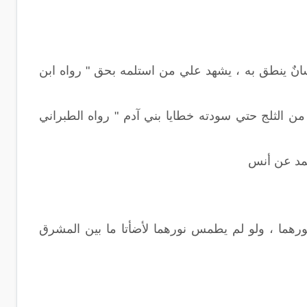
لسانٌ ينطق به ، يشهد علي من استلمه بحق " رواه ابن
من الثلج حتي سودته خطايا بني آدم " رواه الطبراني
حمد عن أنس
ورهما ، ولو لم يطمس نورهما لأضأتا ما بين المشرق