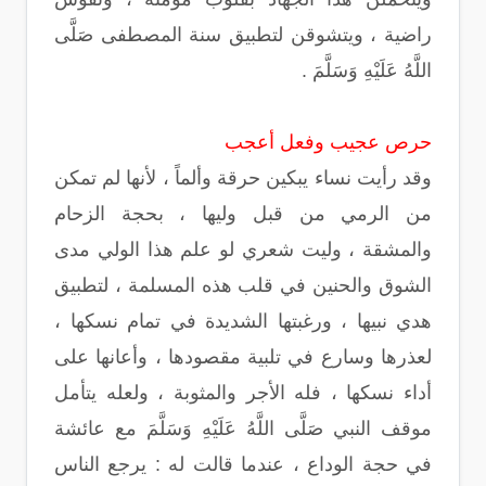
راضية ، ويتشوقن لتطبيق سنة المصطفى صَلَّى
اللَّهُ عَلَيْهِ وَسَلَّمَ .
حرص عجيب وفعل أعجب
وقد رأيت نساء يبكين حرقة وألماً ، لأنها لم تمكن
من الرمي من قبل وليها ، بحجة الزحام
والمشقة ، وليت شعري لو علم هذا الولي مدى
الشوق والحنين في قلب هذه المسلمة ، لتطبيق
هدي نبيها ، ورغبتها الشديدة في تمام نسكها ،
لعذرها وسارع في تلبية مقصودها ، وأعانها على
أداء نسكها ، فله الأجر والمثوبة ، ولعله يتأمل
موقف النبي صَلَّى اللَّهُ عَلَيْهِ وَسَلَّمَ مع عائشة
في حجة الوداع ، عندما قالت له : يرجع الناس