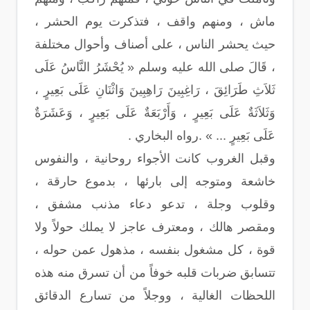
ماش ، ومنهم واقف ، فتذكرت يوم الحشر ،
حيث يحشر الناس ، على أصناف وأحوال مختلفة
، قَالَ صلى الله عليه وسلم « يُحْشَرُ النَّاسُ عَلَى
ثَلاَثِ طَرَائِقَ ، رَاغِبِينَ رَاهِبِينَ وَاثْنَانِ عَلَى بَعِيرٍ ،
وَثَلاَثَةٌ عَلَى بَعِيرٍ ، وَأَرْبَعَةٌ عَلَى بَعِيرٍ ، وَعَشَرَةٌ
عَلَى بَعِيرٍ ... » .رواه البخاري .
وقبل الغروب كانت الأجواء روحانية ، والنفوس
خاشعة ومتوجه إلى بارئها ، بدموع حارقة ،
وقلوب وجلة ، تدعو دعاء مذنب مشفق ،
ومقصر هالك ، ومعترف عاجز لا يملك حولاً ولا
قوة ، كل مشغول بنفسه ، مذهول عمن حوله ،
تتسابق ضربات قلبه خوفاً من أن تسرق منه هذه
اللحظات الغالية ، ووجلاً من تسارع الدقائق