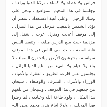
فراش ولا غطاء ولا كساء ، تركنا الدنيا وراءنا ،
وجلسنا في هذا المخيم المتواضع ، ونحن على
وشك الرحيل ، وعلى أهبة الاستعداد ، ننتظر أن
تؤذنا الشمس بالمغيب فنرحل من هذا المنزل ،
إلى موقف أعجب ومنزل أغرب ، ننتقل إلى
مزدلفة حيث يبلغ الدرس مبلغه ، وتتعظ النفس
غاية العظة ، حيث يقف الناس في هذا الموقف
سواسية ، يفترشون الأرض ويلتحفون السماء ، لا
بناء ولا خيام ولا شيء من متاع الدنيا الزائل ،
يجلسون على قارعة الطريق ، الفقراء والأغنياء ،
الوزراء والأمراء ، الشرفاء والوضعاء ، سبحان
من جمعهم في هذا الموقف ، وسبحان من بلغهم
هذا المكان ، ولولا طاعة الله وعبادته ، لما رضوا
بهذا المجلس ، ولولا إتباع هدي محمد صلى الله