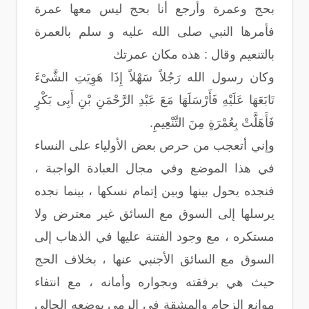
بحج وعمرة وأرجع أنا بحج ليس معها عمرة
فأمرها النبي صلى الله عليه و سلم بالعمرة
بالتنعيم وقال : هذه مكان عمرتك
وكان رسول الله رَجُلاً سَهْلاً إِذَا هَوِيَتِ الشَّىْءَ
تَابَعَهَا عَلَيْهِ فَأَرْسَلَهَا مَعَ عَبْدِ الرَّحْمَنِ بْنِ أَبِى بَكْرٍ
فَأَهَلَّتْ بِعُمْرَةٍ مِنَ التَّنْعِيمِ.
وإني أتعجب من حرص بعض الأولياء على النساء
في هذا الموضع وفي مجال العبادة الواجبة ،
فنجده يحول بينها وبين إتمام نسكها ، بينما نجده
يرسلها إلى السوق مع السائق غير معترض ولا
مستكره ، مع وجود الفتنة عليها في الذهاب إلى
السوق مع السائق الأجنبي عنها ، بخلاف الحج
حيث هي برفقته وبجواره وأمانه ، مع انتفاء
موانع الزحام والمشقة في الرمي بوضعه الحالي