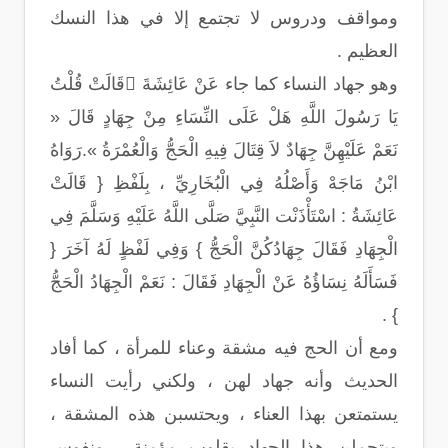
ومواقف ودروس لا تجتمع إلا في هذا النسك
العظيم .
وهو جهاد النساء كما جاء عَنْ عَائِشَةَ قَالَتْ قُلْتُ
يَا رَسُولَ اللَّهِ هَلْ عَلَى النِّسَاءِ مِنْ جِهَادٍ قَالَ «
نَعَمْ عَلَيْهِنَّ جِهَادٌ لاَ قِتَالَ فِيهِ الْحَجُّ وَالْعُمْرَةُ ».رَوَاهُ
ابْنُ مَاجَهْ وَأَصْلُهُ فِي الْبُخَارِيِّ ، بِلَفْظِ { قَالَتْ
عَائِشَةُ : اسْتَأْذَنْت النَّبِيَّ صَلَّى اللَّهُ عَلَيْهِ وَسَلَّمَ فِي
الْجِهَادِ فَقَالَ جِهَادُكُنَّ الْحَجُّ } وَفِي لَفْظٍ لَهُ آخَرَ {
فَسَأَلَهُ نِسَاؤُهُ عَنْ الْجِهَادِ فَقَالَ : نَعَمْ الْجِهَادُ الْحَجُّ
} .
ومع أن الحج فيه مشقة وعناء للمرأة ، كما أفاد
الحديث وأنه جهاد لهن ، ولكني رأيت النساء
يستمتعن بهذا العناء ، ويحتسبن هذه المشقة ،
ويتحملن هذا الجهاد بقلوب مؤمنة ، ونفوس