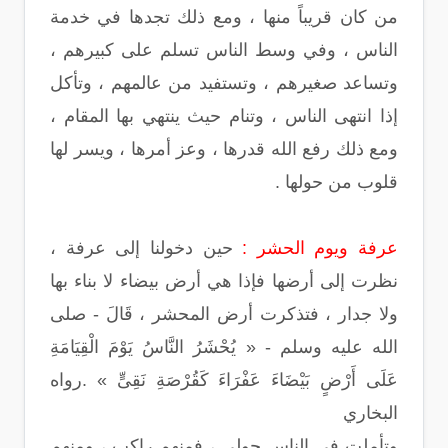
من كان قريباً منها ، ومع ذلك تجدها في خدمة
الناس ، وفي وسط الناس تسلم على كبيرهم ،
وتساعد صغيرهم ، وتستفيد من عالمهم ، وتأكل
إذا انتهى الناس ، وتنام حيث ينتهي بها المقام ،
ومع ذلك رفع الله قدرها ، وعز أمرها ، ويسر لها
قلوب من حولها .
عرفة ويوم الحشر :
حين دخولنا إلى عرفة ،
نظرت إلى أرضها فإذا هي أرض بيضاء لا بناء بها
ولا جدار ، فتذكرت أرض المحشر ، قَالَ - صلى
الله عليه وسلم - « يُحْشَرُ النَّاسُ يَوْمَ الْقِيَامَةِ
عَلَى أَرْضٍ بَيْضَاءَ عَفْرَاءَ كَقُرْصَةِ نَقِىٍّ » .رواه
البخاري
وتأملت في الناس حولي ، فمنهم راكب ، ومنهم