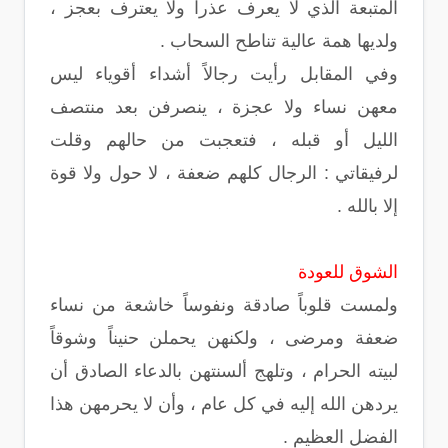
المتبعة الذي لا يعرف عذراً ولا يعترف بعجز ،
ولديها همة عالية تناطح السحاب .
وفي المقابل رأيت رجالاً أشداء أقوياء ليس
معهن نساء ولا عجزة ، ينصرفن بعد منتصف
الليل أو قبله ، فتعجبت من حالهم وقلت
لرفيقاتي : الرجال كلهم ضعفة ، لا حول ولا قوة
إلا بالله .
الشوق للعودة
ولمست قلوباً صادقة ونفوساً خاشعة من نساء
ضعفة ومرضى ، ولكنهن يحملن حنيناً وشوقاً
لبيته الحرام ، وتلهج ألسنتهن بالدعاء الصادق أن
يردهن الله إليه في كل عام ، وأن لا يحرمهن هذا
الفضل العظيم .