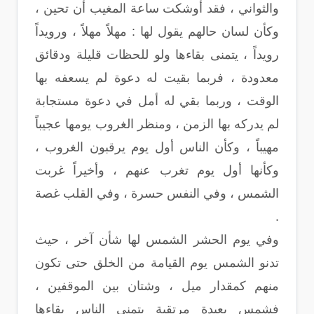
والثواني ، فقد أوشكت ساعة المغيب أن تحين ،
وكأن لسان حالهم يقول لها : مهلاً مهلاً ، ورويداً
رويداً ، يتمنى بقاءها ولو للحظات قليلة ودقائق
معدودة ، فربما بقيت له دعوة لم يسعفه بها
الوقت ، وربما بقي له أمل في دعوة مستجابة
لم يدركه بها الزمن ، ومنظر الغروب يومها عجيباً
مهيباً ، وكأن الناس أول يوم يرقبون الغروب ،
وكأنها أول يوم تغرب عنهم ، وأخيراً غربت
الشمس ، وفي النفس حسرة ، وفي القلب غصة
.
وفي يوم الحشر الشمس لها شأن آخر ، حيث
تدنو الشمس يوم القيامة من الخلق حتى تكون
منهم كمقدار ميل ، وشتان بين الموقفين ،
فشمس بعيدة مرتقبة يتمنى الناس بقاءها