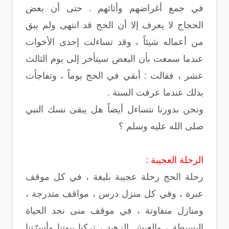
في جمع أغراضهم وأثاثهم . حتى أن بعض
الحجاج لا يعرف إلا أن الحج قد انتهى ولم يبق
من أعماله شيئاً ، وقد تساءلت إحدى الأخوات
عندما سمعت بأن البعض سيتأخر إلى يوم الثالث
عشر ، فقالت : أبقي في الحج يوماً ، وتفاجأت
بذلك عندما عرفت السنة .
ونحن بدورنا نتساءل أيضاً هل يبقى نسك النبي
صلى الله عليه وسلم ؟
الرحلة العجيبة :
رحلة الحج رحلة عجيبة بليغة ، في كل موقف
عبرة ، وفي كل منزل درس ، مواقف متدرجة ،
ومنازل متفاوتة ، في موقف منى نجد الحياة
البسيطة ، والعيش الزهيد ، تركنا بيوتنا وأسرّتنا