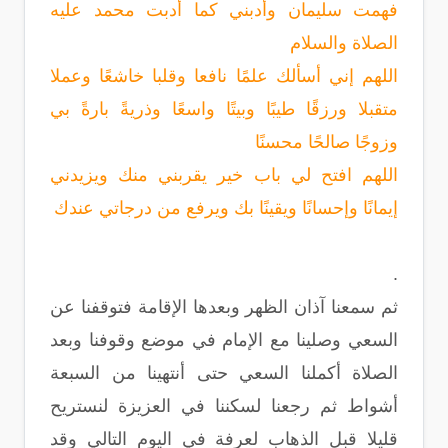
فهمت سليمان وأدبني كما أدبت محمد عليه
الصلاة والسلام
اللهم إني أسألك علمًا نافعا وقلبا خاشعًا وعملا
متقبلا ورزقًا طيبًا وبيتًا واسعًا وذريةً بارةً بي
وزوجًا صالحًا محسنًا
اللهم افتح لي باب خير يقربني منك ويزيدني
إيمانًا وإحسانًا ويقينًا بك ويرفع من درجاتي عندك
.
ثم سمعنا آذان الظهر وبعدها الإقامة فتوقفنا عن
السعي وصلينا مع الإمام في موضع وقوفنا وبعد
الصلاة أكملنا السعي حتى أنتهينا من السبعة
أشواط ثم رجعنا لسكننا في العزيزة لنستريح
قليلا قبل الذهاب لعرفة في اليوم التالي وقد