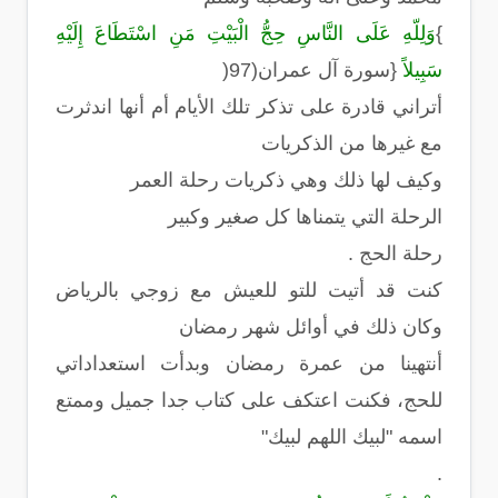
{
وَلِلّهِ عَلَى النَّاسِ حِجُّ الْبَيْتِ مَنِ اسْتَطَاعَ إِلَيْهِ
سَبِيلاً
}
سورة آل عمران(97
)
أتراني قادرة على تذكر تلك الأيام أم أنها اندثرت
مع غيرها من الذكريات
وكيف لها ذلك وهي ذكريات رحلة العمر
الرحلة التي يتمناها كل صغير وكبير
رحلة الحج
.
كنت قد أتيت للتو للعيش مع زوجي بالرياض
وكان ذلك في أوائل شهر رمضان
أنتهينا من عمرة رمضان وبدأت استعداداتي
للحج، فكنت اعتكف على كتاب جدا جميل وممتع
اسمه "لبيك اللهم لبيك
"
.