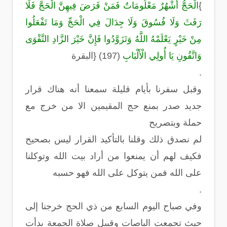
{
الْحَجُّ أَشْهُرٌ مَعْلُومَاتٌ فَمَنْ فَرَضَ فِيهِنَّ الْحَجَّ فَلَا
رَفَثَ وَلَا فُسُوقَ وَلَا جِدَالَ فِي الْحَجِّ وَمَا تَفْعَلُوا
مِنْ خَيْرٍ يَعْلَمْهُ اللَّهُ وَتَزَوَّدُوا فَإِنَّ خَيْرَ الزَّادِ التَّقْوَى
وَاتَّقُونِ يَا أُولِي الْأَلْبَابِ
} (197)
البقرة
.
وقبل سفرنا بأيام قليلة سمعنا أنه هناك قرار
جديد صدر بمنع حج المقيمين الا من خرج مع
حملة وبتصريح
لم نصدق ذلك وقلنا بالتأكيد القرار ليس بصحيح
فكيف لهم أن يمنعوا من أراد بيت الله وتوكلنا
على الله فمن يتوكل على الله فهو حسبه
.
وفي صباح اليوم السابع من ذي الحج خرجنا إلى
حيث تجمعت الباصات وقبيل صلاة الجمعة بدأت