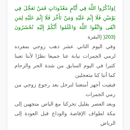
{
وَاذْكُرُوا اللَّهَ فِي أَيَّامٍ مَعْدُودَاتٍ فَمَنْ تَعَجَّلَ فِي
يَوْمَيْنِ فَلَا إِثْمَ عَلَيْهِ وَمَنْ تَأَخَّرَ فَلَا إِثْمَ عَلَيْهِ لِمَنِ
اتَّقَى وَاتَّقُوا اللَّهَ وَاعْلَمُوا أَنَّكُمْ إِلَيْهِ تُحْشَرُونَ
(203
)
}
البقرة
وفي اليوم الثاني عشر ذهب زوجي بمفرده
لرمي الجمرات نيابة عنا جميعا نظرًا لأننا تعبنا
كثيرا في اليوم السابق من شدة الحر والزحام
كما أننا كنا متعجلين
فبقيت أجهز أمتعتنا لنرحل بعد رجوع زوجي من
رمي الجمرات
وبعد العصر بقليل تحركنا مع الباص متجهين إلى
مكة لطواف الإفاضة والوداع قبل العودة إلى
الرياض