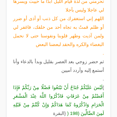
تحرمني من لذة قيام الليل أبدًا ما حييت ويسرها
لي عاجلا وليس بآجلا
اللهم إني استغفرك من كل ذنب أو أذى أو ضرر
أو ظلم قمتُ به تجاه أحد من خلقك، فاغفر لي
ولمن آذيت وطهر قلوبنا ونفوسنا حتى لا نحمل
البغضاء والكره والحقد لبعضنا البعض
.
ثم حضر زوجي بعد العصر بقليل وبدأ بالدعاء وأنا
أستمع إليه وأردد آميين
.
{
لَيْسَ عَلَيْكُمْ جُنَاحٌ أَنْ تَبْتَغُوا فَضْلًا مِنْ رَبِّكُمْ فَإِذَا
أَفَضْتُمْ مِنْ عَرَفَاتٍ فَاذْكُرُوا اللَّهَ عِنْدَ الْمَشْعَرِ
الْحَرَامِ وَاذْكُرُوهُ كَمَا هَدَاكُمْ وَإِنْ كُنْتُمْ مِنْ قَبْلِهِ
لَمِنَ الضَّالِّينَ (198
)
}
البقرة