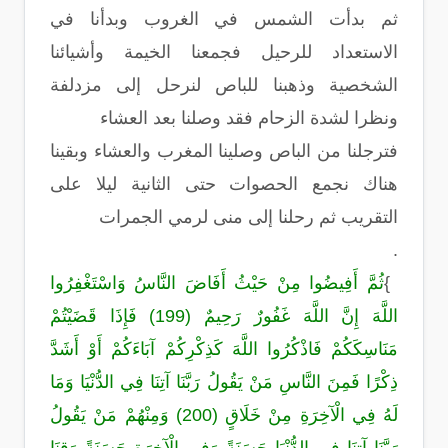
ثم بدأت الشمس في الغروب وبدأنا في
الاستعداد للرحيل فجمعنا الخيمة وأشيائنا
الشخصية وذهبنا للباص لنرحل إلى مزدلفة
ونظرا لشدة الزحام فقد وصلنا بعد العشاء
فترجلنا من الباص وصلينا المغرب والعشاء وبقينا
هناك نجمع الحصوات حتى الثانية ليلا على
التقريب ثم رحلنا إلى منى لرمي الجمرات
.
{
ثُمَّ أَفِيضُوا مِنْ حَيْثُ أَفَاضَ النَّاسُ وَاسْتَغْفِرُوا
اللَّهَ إِنَّ اللَّهَ غَفُورٌ رَحِيمٌ (199) فَإِذَا قَضَيْتُمْ
مَنَاسِكَكُمْ فَاذْكُرُوا اللَّهَ كَذِكْرِكُمْ آبَاءَكُمْ أَوْ أَشَدَّ
ذِكْرًا فَمِنَ النَّاسِ مَنْ يَقُولُ رَبَّنَا آتِنَا فِي الدُّنْيَا وَمَا
لَهُ فِي الْآخِرَةِ مِنْ خَلَاقٍ (200) وَمِنْهُمْ مَنْ يَقُولُ