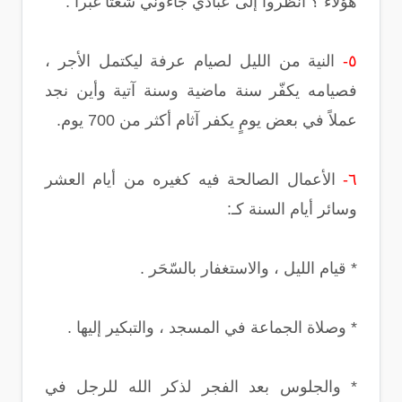
هؤلاء ؟ انظروا إلى عبادي جاءوني شُعثاً غُبراً .
٥-
النية من الليل لصيام عرفة ليكتمل الأجر ،
فصيامه يكفّر سنة ماضية وسنة آتية وأين نجد
عملاً في بعض يومٍ يكفر آثام أكثر من 700 يوم.
٦-
الأعمال الصالحة فيه كغيره من أيام العشر
وسائر أيام السنة كـ:
* قيام الليل ، والاستغفار بالسّحَر .
* وصلاة الجماعة في المسجد ، والتبكير إليها .
* والجلوس بعد الفجر لذكر الله للرجل في