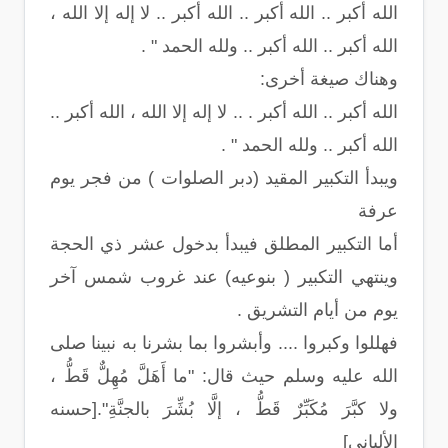
الله أكبر .. الله أكبر .. الله أكبر .. لا إله إلا الله ،
الله أكبر .. الله أكبر .. ولله الحمد " .
وهناك صيغة أخرى:
الله أكبر .. الله أكبر . .. لا إله إلا الله ، الله أكبر ..
الله أكبر .. ولله الحمد " .
ويبدأ التكبير المقيد (دبر الصلوات ) من فجر يوم
عرفة
أما التكبير المطلق فيبدأ بدخول عشر ذي الحجة
وينتهي التكبير ( بنوعيه) عند غروب شمس آخر
يوم من أيام التشريق .
فهللوا وكبروا .... وأبشروا بما بشرنا به نبينا صلى
الله عليه وسلم حيث قال: "ما أَهَلَّ مُهِلٌّ قَطُّ ،
ولا كبَّرَ مُكَبِّرٌ قَطُّ ، إلَّا بُشِّرَ بالجنَّةِ".[حسنه
الألباني]