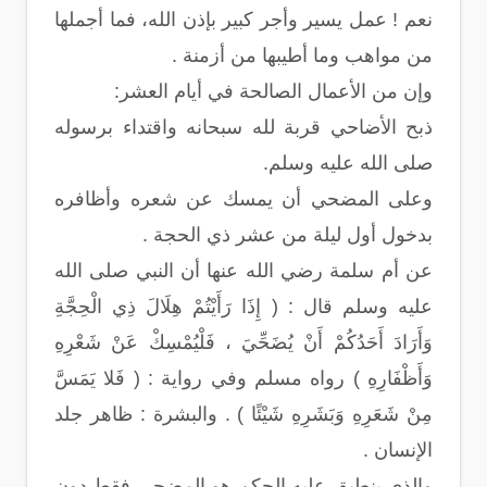
نعم ! عمل يسير وأجر كبير بإذن الله، فما أجملها
من مواهب وما أطيبها من أزمنة .
وإن من الأعمال الصالحة في أيام العشر:
ذبح الأضاحي قربة لله سبحانه واقتداء برسوله
صلى الله عليه وسلم.
وعلى المضحي أن يمسك عن شعره وأظافره
بدخول أول ليلة من عشر ذي الحجة .
عن أم سلمة رضي الله عنها أن النبي صلى الله
عليه وسلم قال : ( إِذَا رَأَيْتُمْ هِلَالَ ذِي الْحِجَّةِ
وَأَرَادَ أَحَدُكُمْ أَنْ يُضَحِّيَ ، فَلْيُمْسِكْ عَنْ شَعْرِهِ
وَأَظْفَارِهِ ) رواه مسلم وفي رواية : ( فَلا يَمَسَّ
مِنْ شَعَرِهِ وَبَشَرِهِ شَيْئًا ) . والبشرة : ظاهر جلد
الإنسان .
والذي ينطبق عليه الحكم هو المضحي فقط دون