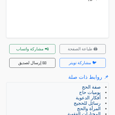
🖨️ طباعة الصفحة
📲 مشاركة واتساب
🐦 مشاركة تويتر
📧 إرسال لصديق
📌 روابط ذات صلة
صفة الحج
يوميات حاج
أفكار الدعوية
رسائل للحجيج
المرأة والحج
المختارات الفقهية