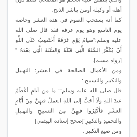
أهله أو وكيله أومن يباشر الذبح.
كما أنه يستحب الصوم في هذه العشر وخاصة
يوم التاسع وهو يوم عرفة فقد قال صلى الله
عليه وسلم:"صيامُ يَوْمِ عَرَفَةَ أَحْتَسِبُ عَلَى اللَّهِ
أَنْ يُكَفِّرَ السَّنَةَ الَّتِي قَبْلَهُ وَالسَّنَةَ الَّتِي بَعْدَهُ "
[رواه مسلم].
ومن الأعمال الصالحة في العشر: التهليل
والتكبير والتسبيح :
قال صلى الله عليه وسلم:" ما من أيامٍ أعْظَمُ
عندَ اللهِ ولَا أَحَبُّ إلى اللهِ العملُ فيهِنَّ مِنْ أَيَّامِ
العشْرِ فأَكْثِرُوا فيهِنَّ مِنَ التسبيحِ والتهليلِ
والتحميدِ والتكبيرِ"[صحح إسناده الهيثمي]
ومن صيغ التكبير :