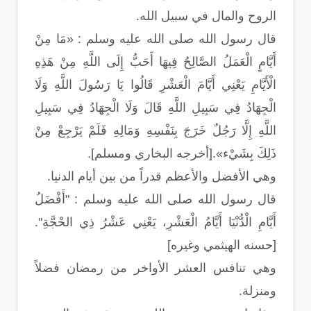
الروح والمال في سبيل الله.
قال رسول الله صلى الله عليه وسلم : «مَا مِنْ
أَيَّامٍ الْعَمَلُ الصَّالِحُ فِيهَا أَحَبُّ إِلَى اللَّهِ مِنْ هَذِهِ
الْأَيَّامِ يَعْنِي أَيَّامَ الْعَشْرِ قَالُوا يَا رَسُولَ اللَّهِ وَلَا
الْجِهَادُ فِي سَبِيلِ اللَّهِ قَالَ وَلَا الْجِهَادُ فِي سَبِيلِ
اللَّهِ إِلَّا رَجُلٌ خَرَجَ بِنَفْسِهِ وَمَالِهِ فَلَمْ يَرْجِعْ مِنْ
ذَلِكَ بِشَيْء».[أخرجه البخاري ومسلم].
وهي الأفضل والأعظم قدراً من بين أيام الدنيا.
قال رسول الله صلى الله عليه وسلم : "أَفْضَلُ
أَيَّامِ الْدُّنْيَا أَيَّامُ الْعَشْرِ، يَعْنِي عَشْرُ ذِي الحْجَّةِ".
[حسنه الهيثمي وغيره]
وهي تنافس العشر الأواخر من رمضان فضلاً
ومنزلة.