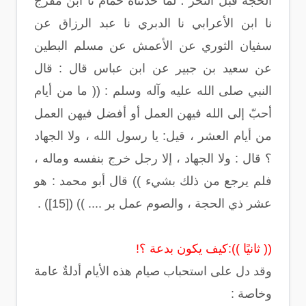
الحجة قبل النحر ؛ لما حدثناه حمام نا ابن مفرج
نا ابن الأعرابي نا الدبري نا عبد الرزاق عن
سفيان الثوري عن الأعمش عن مسلم البطين
عن سعيد بن جبير عن ابن عباس قال : قال
النبي صلى الله عليه وآله وسلم : (( ما من أيام
أحبّ إلى الله فيهن العمل أو أفضل فيهن العمل
من أيام العشر ، قيل: يا رسول الله ، ولا الجهاد
؟ قال : ولا الجهاد ، إلا رجل خرج بنفسه وماله ،
فلم يرجع من ذلك بشيء )) قال أبو محمد : هو
عشر ذي الحجة ، والصوم عمل بر .... )) ([15]) .
(( ثانيًا )):كيف يكون بدعة ؟!
وقد دل على استحباب صيام هذه الأيام أدلةٌ عامة
وخاصة :