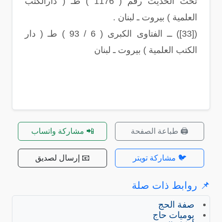
تحت الحديث رقم ( 1176 ) طـ ( دارالكتب
العلمية ) بيروت ـ لبنان .
([33]) ــ الفتاوى الكبرى ( 6 / 93 ) طـ ( دار
الكتب العلمية ) بيروت ـ لبنان
🖨️ طباعة الصفحة
📲 مشاركة واتساب
🐦 مشاركة تويتر
📧 إرسال لصديق
📌 روابط ذات صلة
صفة الحج
يوميات حاج