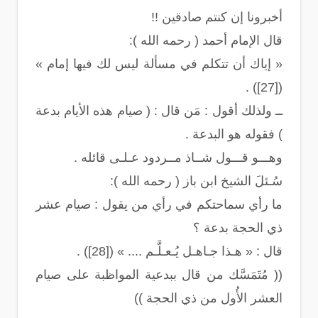
أخبرونا إن كنتم صادقين !!
قال الإمام أحمد ( رحمه الله ):
« إياك أن تتكلم في مسألة ليس لك فيها إمام »
([27]) .
ــ ولذلك أقول : مَن قال : ( صيام هذه الأيام بدعة
) فقوله هو البدعة .
وهـــو قـــول شــاذ مــردود عـلـى قائله .
سُـئلَ الشيخ ابن باز ( رحمه الله ):
ما رأي سماحتكم في رأي من يقول : صيام عشر
ذي الحجة بدعة ؟
قال : « هـذا جـاهـل يُـعـلَّـم .... » ([28]) .
(( مُتَمَسَّك من قال ببدعية المواظبة على صيام
العشر الأُول من ذي الحجة ))