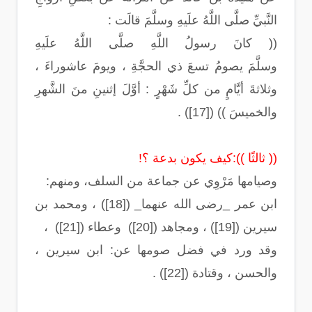
النَّبيِّ صلَّى اللَّهُ علَيهِ وسلَّمَ قالَت :
(( كانَ رسولُ اللَّهِ صلَّى اللَّهُ علَيهِ
وسلَّمَ يصومُ تسعَ ذي الحجَّةِ ، ويومَ عاشوراءَ ،
وثلاثةَ أيَّامٍ من كلِّ شَهْرٍ : أوَّلَ إثنينِ منَ الشَّهرِ
والخميسَ )) ([17]) .
(( ثالثًا )):كيف يكون بدعة ؟!
وصيامها مَرْوِي عن جماعة من السلف، ومنهم:
ابن عمر _رضى الله عنهما_ ([18]) ، ومحمد بن
سيرين ([19]) ، ومجاهد ([20]) وعطاء ([21]) ،
وقد ورد في فضل صومها عن: ابن سيرين ،
والحسن ، وقتادة ([22]) .