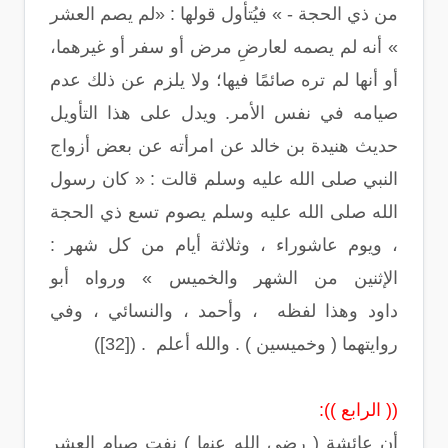
من ذي الحجة - » فيُتأول قولها : «لم يصم العشر
» أنه لم يصمه لعارضِ مرض أو سفر أو غيرهما،
أو أنها لم تره صائمًا فيها؛ ولا يلزم عن ذلك عدم
صيامه في نفس الأمر. ويدل على هذا التأويل
حديث هنيدة بن خالد عن امرأته عن بعض أزواج
النبي صلى الله عليه وسلم قالت : « كان رسول
الله صلى الله عليه وسلم يصوم تسع ذي الحجة
، ويوم عاشوراء ، وثلاثة أيام من كل شهر :
الإثنين من الشهر والخميس » ورواه أبو
داود وهذا لفظه ، وأحمد ، والنسائي ، وفي
روايتهما ( وخميسين ) . والله أعلم . ([32])
(( الرابع )):
أن عائشة ( رضي الله عنها ) نفت صيام العشر