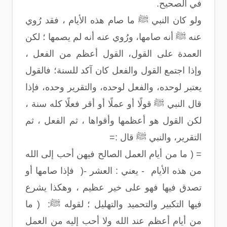
في الصحيح.
ولو كان النبي ﷺ ما صام هذه الأيام ، فقد رُوي
عنه ﷺ أنه صامها، ورُوي عنه أنه لم يصمها ؛ لكن
العمدة على القول، القول أعظم من الفعل ،
وإذا اجتمع القول والفعل كان آكد للسنة؛ فالقول
يعتبر لوحده، والفعل لوحده، والتقرير وحده، فإذا
قال النبي ﷺ قولًا أو عملًا أو أقر فعلًا كله سنة ،
لكن القول هو أعظمها وأقواها ، ثم الفعل ، ثم
التقرير، والنبي ﷺ قال :=
= ( ما من أيام العمل الصالح فيهن أحب إلى الله
من هذه الأيام - يعني : العشر -( فإذا صامها أو
تصدق فيها فهو على خير عظيم ، وهكذا يشرع
فيها التكبير والتحميد والتهليل ؛ لقوله ﷺ: ( ما
من أيام أعظم عند الله ولا أحب إليه من العمل