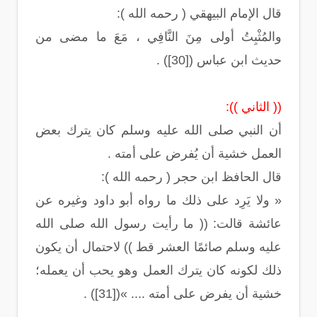
قال الإمام البيهقي ( رحمه الله ):
والمُثْبِتُ أولى مِنَ النَّافِي ، مَعَ ما مضى من
حديث ابن عباس ([30]) .
(( الثاني )):
أن النبي صلى الله عليه وسلم كان يترك بعض
العمل خشية أن يُفرض على أمته .
قال الحافظ ابن حجر ( رحمه الله ):
« ولا يَرِد على ذلك ما رواه أبو داود وغيره عن
عائشة قالت: (( ما رأيت رسول الله صلى الله
عليه وسلم صائمًا العشر قط )) لاحتمال أن يكون
ذلك لكونه كان يترك العمل وهو يحب أن يعمله؛
خشية أن يفرض على أمته .... »([31]) .