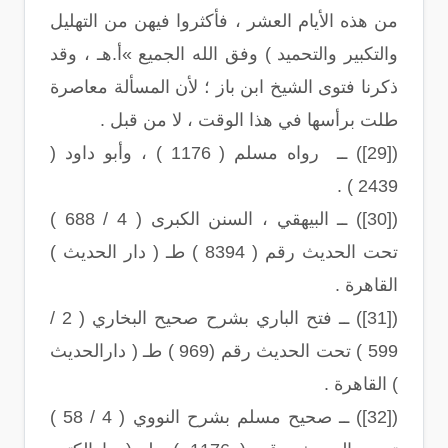
من هذه الأيام العشر ، فأكثروا فيهن من التهليل
والتكبير والتحميد ) وفق الله الجميع »أ.هـ ، وقد
ذكرنا فتوى الشيخ ابن باز ؛ لأن المسألة معاصرة
طلت برأسها في هذا الوقت ، لا من قبل .
([29]) ــ رواه مسلم ( 1176 ) ، وأبو داود (
2439 ) .
([30]) ــ البيهقي ، السنن الكبرى ( 4 / 688 )
تحت الحديث رقم ( 8394 ) طـ ( دار الحديث )
القاهرة .
([31]) ــ فتح الباري بشرح صحيح البخاري ( 2 /
599 ) تحت الحديث رقم (969 ) طـ ( دارالحديث
) القاهرة .
([32]) ــ صحيح مسلم بشرح النووي ( 4 / 58 )