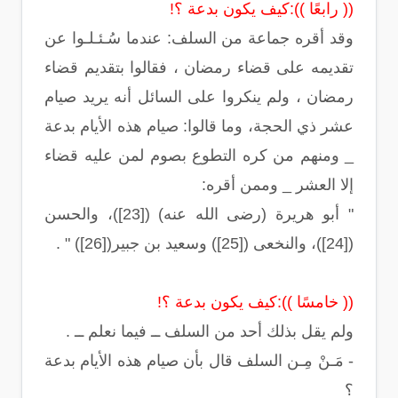
(( رابعًا )):كيف يكون بدعة ؟!
وقد أقره جماعة من السلف: عندما سُـئـلـوا عن
تقديمه على قضاء رمضان ، فقالوا بتقديم قضاء
رمضان ، ولم ينكروا على السائل أنه يريد صيام
عشر ذي الحجة، وما قالوا: صيام هذه الأيام بدعة
_ ومنهم من كره التطوع بصوم لمن عليه قضاء
إلا العشر _ وممن أقره:
" أبو هريرة (رضى الله عنه) ([23])، والحسن
([24])، والنخعى ([25]) وسعيد بن جبير([26]) " .
(( خامسًا )):كيف يكون بدعة ؟!
ولم يقل بذلك أحد من السلف ــ فيما نعلم ــ .
- مَـنْ مِـن السلف قال بأن صيام هذه الأيام بدعة
؟