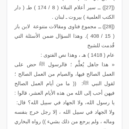
([27]) ــ سير أعلام النبلاء ( 8 / 174 ) طـ ( دار
الكتب العلمية ) بيروت ـ لبنان .
([28]) ــ مجموع فتاوى ومقالات متنوعة لابن باز
( 15 / 408 ). وهذا السؤال ضمن الأسئلة التي
قُدمت للشيخ
عام ( 1418 ) هـ ، وهذا نص الفتوى :
« هذا جاهل يُعلَّم ؛ فالرسول ﷺ حض على
العمل الصالح فيها، والصيام من العمل الصالح ؛
لقول النبي ﷺ: (( ما من أيام العمل الصالح
فيهن أحب إلى الله من هذه الأيام العشر، قالوا :
يا رسول الله، ولا الجهاد في سبيل الله؟ قال:
ولا الجهاد في سبيل الله ، إلا رجل خرج بنفسه
وماله ، ولم يرجع من ذلك بشيء )) رواه البخاري