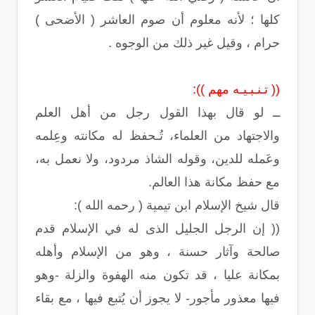
كلها ؛ لأنه معلوم أن صوم العاشر ( الأضحى )
حرام ، وقيل غير ذلك من الوجوه .
(( تـنـبـيـه مهم )):
ــ لو قال بهذا القول رجل من أهل العلم
والاجتهاد من العلماء، تُـحفظ له مكانته وعِلمه
وعَمله للدين، وقوله الشاذ مردود، ولا نعمل به،
مع حفظ مكانة هذا العالم.
قال شيخ الإسلام ابن تيمية ( رحمه الله ):
(( إن الرجل الجليل الذى له في الإسلام قدم
صالحة وآثار حسنة ، وهو من الإسلام
وأهله
بمكانة عليا ، قد تكون منه الهفوة والزلة -وهو
فيها معذور مأجور- لا يجوز أن
يُتبع فيها ، مع بقاء