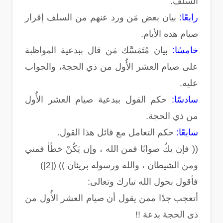
السلف.
رابعًا:
بيان بعض مَن ورد عنهم من السلف إقرار
صيام هذه الأيام.
خامسًا:
بيان مُتَمَسَّك مَن قال ببدعية المواظبة
على صيام العشر الأُول من ذي الحجة، والجواب
عليه.
سادسًا:
حكم القول ببدعية صيام العشر الأُول
من ذي الحجة.
سابعًا:
حكم التعامل مع قائل هذا القول.
(( فإن يكُ صوابًا فمن الله ، وإن يَكُنْ خطًأ فمني
ومن الشيطان ، والله ورسوله بريئان )) ([2])
فأقول بحول الله تبارك وتعالى:
أتعجب جدًا ممن يقول أن صيام العشر الأُول من
ذى الحجة بدعة !!