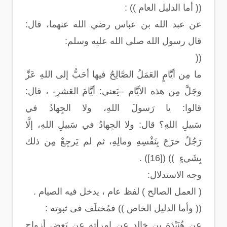
(( أما الدليل العام )) :
عن عبد الله بن عباس رضي الله عنهما، قال:
قال رسول الله صلى الله عليه وسلم:
((
ما مِن أيَّامٍ العَمَلُ الصَّالِحُ فيها أحَبُّ إلى اللهِ عَزَّ
وجَلَّ مِن هذه الأيَّام –يَعني: أيَّامَ العَشرِ- ، قال:
قالوا: يا رَسولَ اللهِ، ولا الجِهادُ في
سَبيلِ اللهِ؟ قال: ولا الجِهادُ في سَبيلِ اللهِ، إلَّا
رَجُلٌ خرَجَ بِنَفْسِهِ ومالِهِ، ثم لم يَرجِعْ مِن ذلك
بِشَيءٍ )) ([16]) .
وجه الاستدلال:
( العمل الصالح ) لفظ عام ، يدخل فيه الصيام .
(( وأما الدليل الخاص )) فمُختلَف فى ثبوته :
عن هُنَيْدَة بن خالد عن امرأته عن بَعضِ أزواجِ