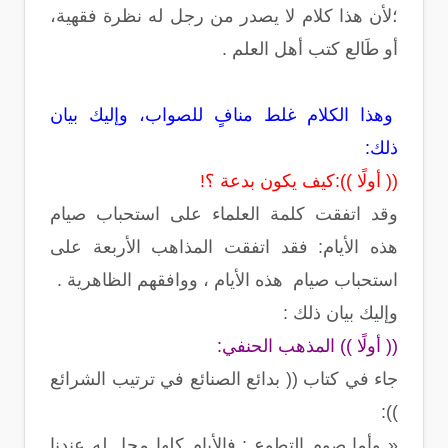
؛لأن هذا كلام لا يصدر من رجل له نظرة فقهية،
أو طَالع كتب أهل العلم .
وهذا الكلام غلط منافٍ للصواب، وإليك بيان
ذلك:
(( أولًا )):كيف يكون بدعة ؟!
وقد اتفقت كلمة العلماء على استحباب صيام
هذه الأيام: فقد اتفقت المذاهب الأربعة على
استحباب صيام هذه الأيام ، ووافقهم الظاهرية .
وإليك بيان ذلك :
(( أولًا )) المذهب الحنفي:
جاء في كتاب (( بدائع الصنائع في ترتيب الشرائع
)):
« وأما صوم التطوع : فالأيام كلها محل له عندنا